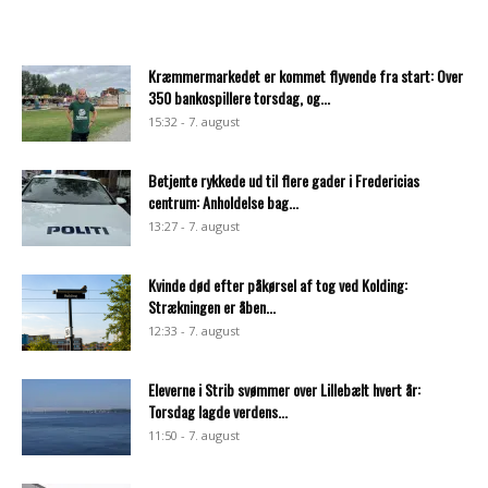
Kræmmermarkedet er kommet flyvende fra start: Over
350 bankospillere torsdag, og...
15:32 - 7. august
Betjente rykkede ud til flere gader i Fredericias
centrum: Anholdelse bag...
13:27 - 7. august
Kvinde død efter påkørsel af tog ved Kolding:
Strækningen er åben...
12:33 - 7. august
Eleverne i Strib svømmer over Lillebælt hvert år:
Torsdag lagde verdens...
11:50 - 7. august