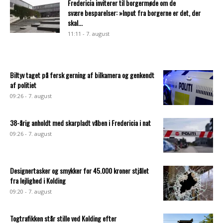
Fredericia inviterer til borgermøde om de
svære besparelser: »Input fra borgerne er det, der
skal...
11:11 - 7. august
Biltyv taget på fersk gerning af bilkamera og genkendt
af politiet
09:26 - 7. august
38-årig anholdt med skarpladt våben i Fredericia i nat
09:26 - 7. august
Designertasker og smykker for 45.000 kroner stjålet
fra lejlighed i Kolding
09:20 - 7. august
Togtrafikken står stille ved Kolding efter