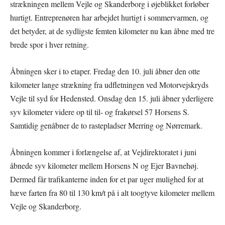
strækningen mellem Vejle og Skanderborg i øjeblikket forløber
hurtigt. Entreprenøren har arbejdet hurtigt i sommervarmen, og
det betyder, at de sydligste femten kilometer nu kan åbne med tre
brede spor i hver retning.
Åbningen sker i to etaper. Fredag den 10. juli åbner den otte
kilometer lange strækning fra udfletningen ved Motorvejskryds
Vejle til syd for Hedensted. Onsdag den 15. juli åbner yderligere
syv kilometer videre op til til- og frakørsel 57 Horsens S.
Samtidig genåbner de to rastepladser Merring og Nørremark.
Åbningen kommer i forlængelse af, at Vejdirektoratet i juni
åbnede syv kilometer mellem Horsens N og Ejer Bavnehøj.
Dermed får trafikanterne inden for et par uger mulighed for at
hæve farten fra 80 til 130 km/t på i alt toogtyve kilometer mellem
Vejle og Skanderborg.