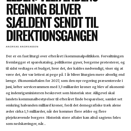
REGNING BLIVER
SJÆLDENT SENDT TIL
DIREKTIONSGANGEN
ANDREAS ANDREASSEN
Der er en fast liturgi over efteråret i kommunalpolitikken. Forvaltningen
fremlægger et sparekatalog, politikerne gyser, borgerne protesterer, og
til sidst vedtages et budget, hvor det, der kaldes nødvendigt, viser sig at
være det, der var lettest at pege på. I år bliver liturgien mere alvorlig end
længe. Økonomiaftalen for 2027, som den nye regering præsenterede i
juni, løfter servicerammen med 3,3 milliarder kroner og blev af økonomi-
og indenrigsministeren beskrevet som historisk stor. Alligevel skal
landets kommunalbestyrelser til efteråret finde besparelser, samlet set
omkring halvanden milliard kroner, fordi det demografiske træk alene
æder cirka 1,5 milliarder, når der kommer flere ældre og flere
plejekrævende borgere. Historisk store aftaler kan altså sagtens føles
som nedskæringer, når...