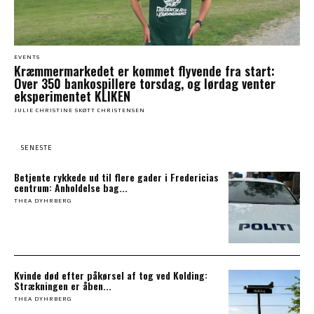
EVENTS
Kræmmermarkedet er kommet flyvende fra start:
Over 350 bankospillere torsdag, og lørdag venter
eksperimentet KLIKEN
JULIE CHRISTINE SKØTT CHRISTENSEN
SENESTE
Betjente rykkede ud til flere gader i Fredericias
centrum: Anholdelse bag...
THEA DYHRBERG
Kvinde død efter påkørsel af tog ved Kolding:
Strækningen er åben...
THEA DYHRBERG