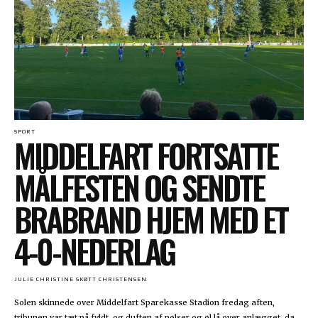
SPORT
MIDDELFART FORTSATTE
MÅLFESTEN OG SENDTE
BRABRAND HJEM MED ET
4-0-NEDERLAG
JULIE CHRISTINE SKØTT CHRISTENSEN
Solen skinnede over Middelfart Sparekasse Stadion fredag aften,
tribunen var tæt på fyldt, og duften af pølser og øl lå over anlægget, da