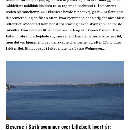
Middelfart Boldklub klokken 18.30 tog imod Brabrand IF i sæsonens
anden hjemmekamp. 662 tilskuere havde fundet vej, godt 200 flere end
til premieren, og de fik en aften, hvor hjemmeholdet aldrig for alvor blev
udfordret. Middelfart kom bedst fra start og havde styringen i de første
minutter, hvor det blev til både hjørnespark og et frispark ti meter fra
feltet. Brabrand arbejdede sig mere med i kampen efter et kvarters tid,
men det var hjemmeholdet, der skabte chancerne, og efter 27 minutter
faldt målet. Et flot opspil i feltet endte hos Lasse Wehmeyer,...
Eleverne i Strib svømmer over Lillebælt hvert år: