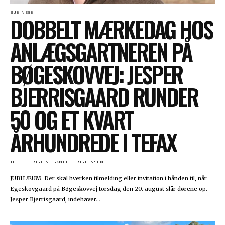
BUSINESS
DOBBELT MÆRKEDAG HOS
ANLÆGSGARTNEREN PÅ
BØGESKOVVEJ: JESPER
BJERRISGAARD RUNDER
50 OG ET KVART
ÅRHUNDREDE I TEFAX
JULIE CHRISTINE SKØTT CHRISTENSEN
JUBILÆUM. Der skal hverken tilmelding eller invitation i hånden til, når
Egeskovgaard på Bøgeskovvej torsdag den 20. august slår dørene op.
Jesper Bjerrisgaard, indehaver...