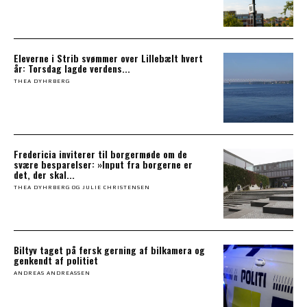
Eleverne i Strib svømmer over Lillebælt hvert
år: Torsdag lagde verdens...
THEA DYHRBERG
Fredericia inviterer til borgermøde om de
svære besparelser: »Input fra borgerne er
det, der skal...
THEA DYHRBERG OG JULIE CHRISTENSEN
Biltyv taget på fersk gerning af bilkamera og
genkendt af politiet
ANDREAS ANDREASSEN