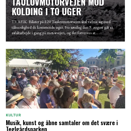
TAULOVMOTORVEJEN MOD
KOLDING I TO UGER
TRAFIK. Bilister på E20 Taulovmotorvejen skal væbne sig med
tålmodighed de kommende uger. Fra søndag den 9. august går et
asfaltarbejde i gang på motorvejen, og det forventes at...
KULTUR
Musik, kunst og åbne samtaler om det svære i
Teglgårdsparken