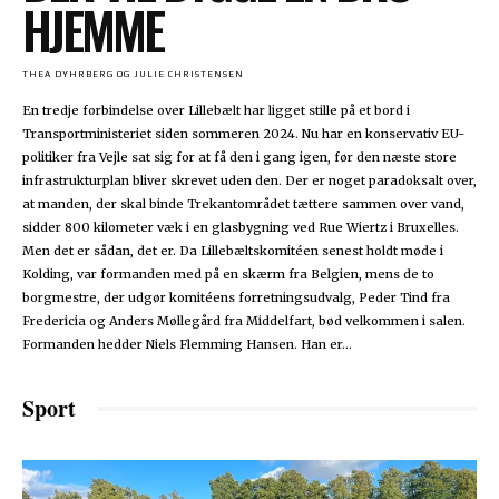
HJEMME
THEA DYHRBERG OG JULIE CHRISTENSEN
En tredje forbindelse over Lillebælt har ligget stille på et bord i
Transportministeriet siden sommeren 2024. Nu har en konservativ EU-
politiker fra Vejle sat sig for at få den i gang igen, før den næste store
infrastrukturplan bliver skrevet uden den. Der er noget paradoksalt over,
at manden, der skal binde Trekantområdet tættere sammen over vand,
sidder 800 kilometer væk i en glasbygning ved Rue Wiertz i Bruxelles.
Men det er sådan, det er. Da Lillebæltskomitéen senest holdt møde i
Kolding, var formanden med på en skærm fra Belgien, mens de to
borgmestre, der udgør komitéens forretningsudvalg, Peder Tind fra
Fredericia og Anders Møllegård fra Middelfart, bød velkommen i salen.
Formanden hedder Niels Flemming Hansen. Han er...
Sport