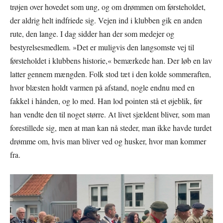
trøjen over hovedet som ung, og om drømmen om førsteholdet,
der aldrig helt indfriede sig. Vejen ind i klubben gik en anden
rute, den lange. I dag sidder han der som medejer og
bestyrelsesmedlem. »Det er muligvis den langsomste vej til
førsteholdet i klubbens historie,« bemærkede han. Der løb en lav
latter gennem mængden. Folk stod tæt i den kolde sommeraften,
hvor blæsten holdt varmen på afstand, nogle endnu med en
fakkel i hånden, og lo med. Han lod pointen stå et øjeblik, før
han vendte den til noget større. At livet sjældent bliver, som man
forestillede sig, men at man kan nå steder, man ikke havde turdet
drømme om, hvis man bliver ved og husker, hvor man kommer
fra.