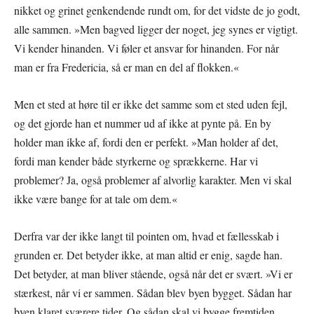
nikket og grinet genkendende rundt om, for det vidste de jo godt,
alle sammen. »Men bagved ligger der noget, jeg synes er vigtigt.
Vi kender hinanden. Vi føler et ansvar for hinanden. For når
man er fra Fredericia, så er man en del af flokken.«
Men et sted at høre til er ikke det samme som et sted uden fejl,
og det gjorde han et nummer ud af ikke at pynte på. En by
holder man ikke af, fordi den er perfekt. »Man holder af det,
fordi man kender både styrkerne og sprækkerne. Har vi
problemer? Ja, også problemer af alvorlig karakter. Men vi skal
ikke være bange for at tale om dem.«
Derfra var der ikke langt til pointen om, hvad et fællesskab i
grunden er. Det betyder ikke, at man altid er enig, sagde han.
Det betyder, at man bliver stående, også når det er svært. »Vi er
stærkest, når vi er sammen. Sådan blev byen bygget. Sådan har
byen klaret sværere tider. Og sådan skal vi bygge fremtiden