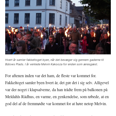
Hvert år samler fakkeltoget byen, når det bevæger sig gennem gaderne til
Bülows Plads. I år ventede Melvin Kakooza for enden som æresgæst.
For aftenen inden var det ham, de fleste var kommet for.
Fakkeltoget samler byen hvert år, det gør det i sig selv. Alligevel
var der noget i klapsalverne, da han trådte frem på balkonen på
Meldahls Rådhus, en varme, en genkendelse, som røbede, at en
god del af de fremmødte var kommet for at høre netop Melvin.