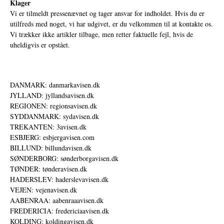
Klager
Vi er tilmeldt pressenævnet og tager ansvar for indholdet. Hvis du er
utilfreds med noget, vi har udgivet, er du velkommen til at kontakte os.
Vi trækker ikke artikler tilbage, men retter faktuelle fejl, hvis de
uheldigvis er opstået.
DANMARK: danmarkavisen.dk
JYLLAND: jyllandsavisen.dk
REGIONEN: regionsavisen.dk
SYDDANMARK: sydavisen.dk
TREKANTEN: 3avisen.dk
ESBJERG: esbjergavisen.com
BILLUND: billundavisen.dk
SØNDERBORG: sønderborgavisen.dk
TØNDER: tønderavisen.dk
HADERSLEV: haderslevavisen.dk
VEJEN: vejenavisen.dk
AABENRAA: aabenraaavisen.dk
FREDERICIA: fredericiaavisen.dk
KOLDING: koldingavisen.dk