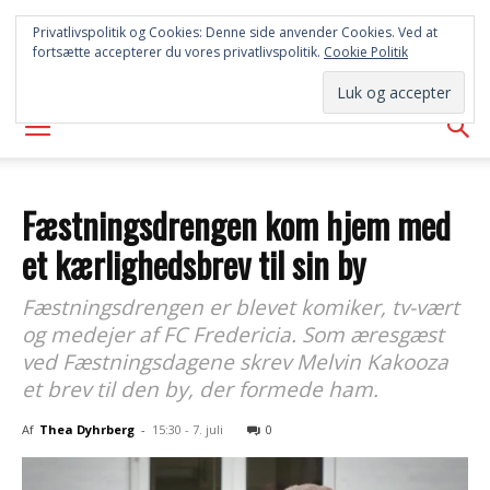
SYD
Privatlivspolitik og Cookies: Denne side anvender Cookies. Ved at
fortsætte accepterer du vores privatlivspolitik.
Cookie Politik
AVISEN
Fæstningsdrengen kom hjem med
et kærlighedsbrev til sin by
Fæstningsdrengen er blevet komiker, tv-vært
og medejer af FC Fredericia. Som æresgæst
ved Fæstningsdagene skrev Melvin Kakooza
et brev til den by, der formede ham.
Af
Thea Dyhrberg
-
15:30 - 7. juli
0