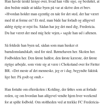
Han havde tænkt længe over, hvad han ville sige, og besluttet, at
den bedste måde at takke byen på var at skrive den et brev.
»Hvordan holder man egentlig en tale for det sted, der har været
med til at forme en? Et sted, man både har forladt og alligevel
aldrig rigtig er rejst fra. Sådan har jeg det med dig, Fredericia.
Du har været der med mig hele vejen,« sagde han ud i aftenen.
Så foldede han byen ud, sådan som man husker et
barndomslandskab, sted for sted. Børnehaven her. Skolen her.
Fodbolden her. Den første halfest, den første kæreste, det første
rigtige arbejde, som viste sig at være i Chokoland over for Fætter
BR. »Det meste af det menneske, jeg er i dag, begyndte faktisk
lige her. På godt og ondt.«
Han fortalte om efterskolen i Kolding, der føltes som at forlade
reden, og om hvordan han alligevel vendte hjem hver weekend
for at spille fodbold. Om stoltheden ved at trække FC Fredericia-