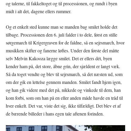
og talerne, til fakkeltoget og til processionen, og rundt i byen
midt i alt det, dagene ellers rummer.
Og et enkelt sted kunne man se manden bag smilet holde det
tilbage. Processionen den 6. juli falder i to dele, først en stille
sørgemarch til Krigergraven for de faldne, så en sejrsmarch, hvor
musikken skifter og fanerne løftes. Under den første del måtte
selv Melvin Kakooza lægge smilet. Det er ellers dét, byen
kender ham på, det store, åbne grin, der sjældent er langt væk.
Så da toget vendte og blev til sejrsmarch, så det næsten ud, som
om der gik en lettelse gennem manden. Smilet fandt hjem igen,
og han gik videre med det på, nikkede og vinkede til dem, han
kom forbi, som om han på en eller anden måde havde en tråd til
hver enkelt. Det var, viste det sig, ikke tilfældigt. Det blev et af
de bærende billeder i hans egen tale aftenen forinden.