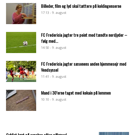
Billeder, film og lyd skal tættere på koldingenserne
17:13 - 9. august
FC Fredericia jagter tre point mod tændte nordjyder –
følg med...
14:50 - 9. august
FC Fredericia jagter sæsonens anden hjemmesejr mod
Vendsyssel
11:41 - 9. august
Mand i 30’erne taget med kokain på lommen
10:10 - 9. august
Cyklist kørt på sygehus efter påkørsel