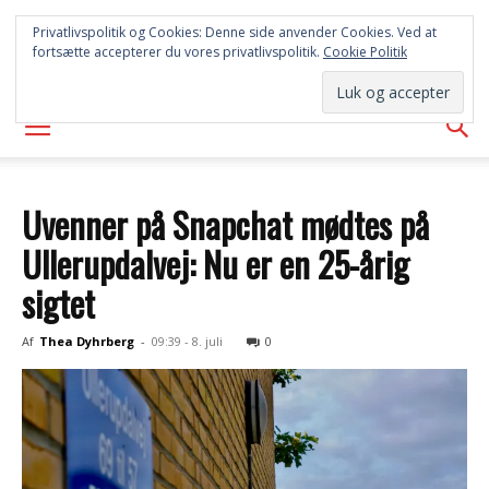
SYD
Privatlivspolitik og Cookies: Denne side anvender Cookies. Ved at
fortsætte accepterer du vores privatlivspolitik.
Cookie Politik
AVISEN
Uvenner på Snapchat mødtes på
Ullerupdalvej: Nu er en 25-årig
sigtet
Af
Thea Dyhrberg
-
09:39 - 8. juli
0