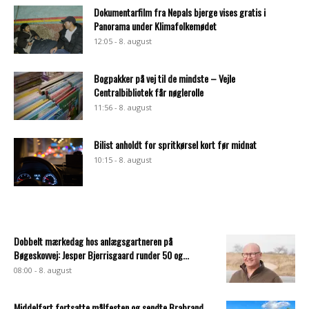
Dokumentarfilm fra Nepals bjerge vises gratis i
Panorama under Klimafolkemødet
12:05 - 8. august
Bogpakker på vej til de mindste – Vejle
Centralbibliotek får nøglerolle
11:56 - 8. august
Bilist anholdt for spritkørsel kort før midnat
10:15 - 8. august
Dobbelt mærkedag hos anlægsgartneren på
Bøgeskovvej: Jesper Bjerrisgaard runder 50 og...
08:00 - 8. august
Middelfart fortsatte målfesten og sendte Brabrand