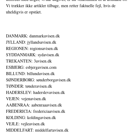
Vi trækker ikke artikler tilbage, men retter faktuelle fejl, hvis de
uheldigvis er opstået.
DANMARK: danmarkavisen.dk
JYLLAND: jyllandsavisen.dk
REGIONEN: regionsavisen.dk
SYDDANMARK: sydavisen.dk
TREKANTEN: 3avisen.dk
ESBJERG: esbjergavisen.com
BILLUND: billundavisen.dk
SØNDERBORG: sønderborgavisen.dk
TØNDER: tønderavisen.dk
HADERSLEV: haderslevavisen.dk
VEJEN: vejenavisen.dk
AABENRAA: aabenraaavisen.dk
FREDERICIA: fredericiaavisen.dk
KOLDING: koldingavisen.dk
VEJLE: vejleavisen.dk
MIDDELFART: middelfartavisen.dk