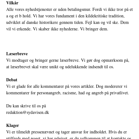
Vilkår
Alle vores nyhedstjenester er uden betalingsmur. Fordi vi ikke tror på et
a og et b hold. Vi har vores fundament i den kildekritiske tradition,
udviklet af danske historikere gennem tiden. Fejl kan og vil ske. Dem
vil vi erkende. Vi skaber ikke nyhederne. Vi bringer dem.
Læserbreve
Vi modtager og bringer gerne læserbreve. Vi gør dog opmærksom på,
at læserbrevet skal være unikt og udelukkende indsendt til os.
Debat
Vi er glade for alle kommentarer på vores artikler. Dog modererer vi
kommentarer for personangreb, racisme, had og angreb på privatlivet.
Du kan skrive til os på
redaktion@sydavisen.dk
Klager
Vi er tilmeldt pressenævnet og tager ansvar for indholdet. Hvis du er
utilfreds med noget, vi har udgivet, er du velkommen til at kontakte os.