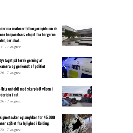
edericia inviterer til borgermøde om de
ære besparelser: »Input fra borgerne
det, der skal...
:11 - 7. august
ltyv taget på fersk gerning af
lkamera og genkendt af politiet
:26 - 7. august
-årig anholdt med skarpladt våben i
edericia i nat
:26 - 7. august
signertasker og smykker for 45.000
oner stjålet fra lejlighed i Kolding
:20 - 7. august