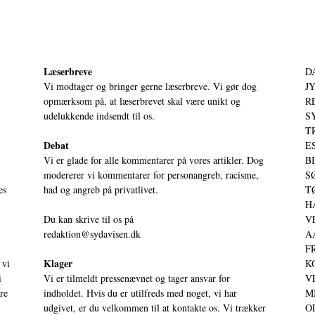
Læserbreve
D
Vi modtager og bringer gerne læserbreve. Vi gør dog
JY
opmærksom på, at læserbrevet skal være unikt og
RE
udelukkende indsendt til os.
S
T
Debat
ES
Vi er glade for alle kommentarer på vores artikler. Dog
BI
modererer vi kommentarer for personangreb, racisme,
SØ
es
had og angreb på privatlivet.
TØ
HA
Du kan skrive til os på
VE
redaktion@sydavisen.dk
AA
FR
Klager
 vi
KO
i
Vi er tilmeldt pressenævnet og tager ansvar for
VE
ere
indholdet. Hvis du er utilfreds med noget, vi har
MI
udgivet, er du velkommen til at kontakte os. Vi trækker
OD