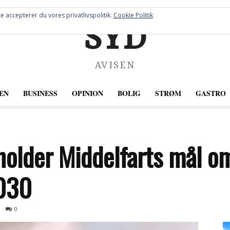
e accepterer du vores privatlivspolitik.
Cookie Politik
SYD
AVISEN
EN
BUSINESS
OPINION
BOLIG
STRØM
GASTRO
tholder Middelfarts mål o
2030
0