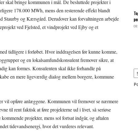
er skal bringe kommunen i mål. De besluttede projekter i
erligere 178.000 MWh, mens den resterende effekt blandt
To
ved Staurby og Kærsgård. Derudover kan forvaltningen arbejde
pe
eprojekt ved Fjelsted, et vindprojekt ved Ejby og et
08
 med tidligere i forløbet. Hvor inddragelsen før kunne komme,
aloggrupper og en lokalsamfundskonsulent fremover sikre, at
adig kan formes. Konsulenten skal ikke forhandle på
skabe en mere ligeværdig dialog mellem borgere, kommune
P
m, der vil opføre anlæggene. Kommunen vil fremover se nærmere
 til rent faktisk at føre projekterne ud i livet, så seriøse
de kommende projekter, mens sol fortsat indgår, og aftalen
ndet tidevandsenergi, hvor det vurderes relevant.