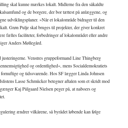
lling skal kunne mærkes lokalt. Midlerne fra den såkaldte
lokalsamfund og de borgere, der bor tættest på anlæggene, og
ne udviklingsplaner. »Når et lokalområde bidrager til den
alt. Grøn Pulje skal bruges til projekter, der giver konkret
re fælles faciliteter, forbedringer af lokalområdet eller andre
 siger Anders Møllegård.
med justeringerne. Venstres gruppeformand Line Thingberg
 »gennemsigtighed og ordentlighed«, mens Socialdemokratiets
fornuftige og tidssvarende. Hos SF lægger Linda Johnsen
dslistens Lasse Schmücker betegner aftalen som et skridt mod
sgænger Kaj Piilgaard Nielsen peger på, at naboers og
tet.
 regulering ændrer vilkårene, så byrådet løbende kan følge