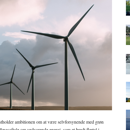
tholder ambitionen om at være selvforsynende med grøn
tillægsaftale om vedvarende energi, som et bredt flertal i