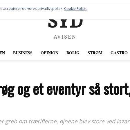
e accepterer du vores privatlivspolitik.
Cookie Politik
SYD
AVISEN
EN
BUSINESS
OPINION
BOLIG
STRØM
GASTRO
øg og et eventyr så stort,
reb om træriflerne, øjnene blev store ved lazarett