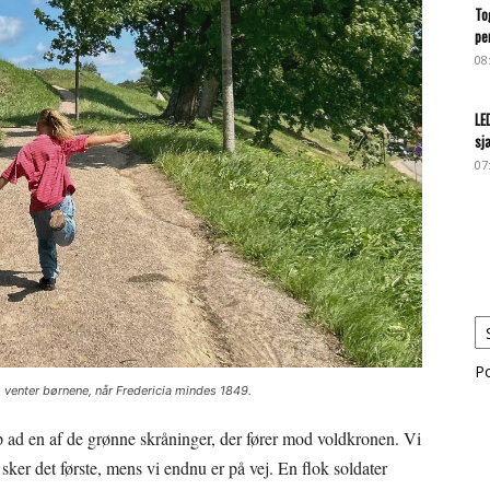
To
pe
08
LE
sj
07
P
 venter børnene, når Fredericia mindes 1849.
ad en af de grønne skråninger, der fører mod voldkronen. Vi
t sker det første, mens vi endnu er på vej. En flok soldater