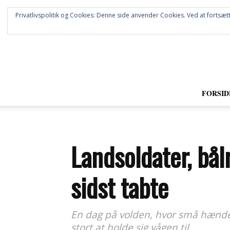
Privatlivspolitik og Cookies: Denne side anvender Cookies. Ved at fortsætt
FORSID
Landsoldater, bålr
sidst tabte
En dag på volden, hvor små hænder g
stort at holde sig vågen til.