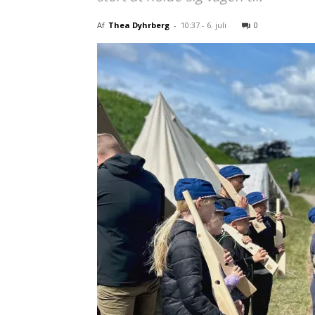
Af
Thea Dyhrberg
-
10:37 - 6. juli
0