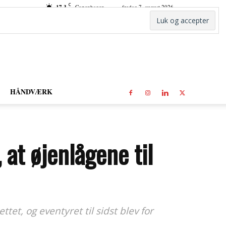
C
17.3
Copenhagen
fredag 7. august 2026
HÅNDVÆRK
 at øjenlågene til
et, og eventyret til sidst blev for