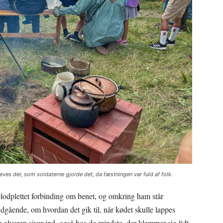
leves der, som soldaterne gjorde det, da fæstningen var fuld af folk.
blodplettet forbinding om benet, og omkring ham står
ndgående, om hvordan det gik til, når kødet skulle lappes
alvoren siver ind, også hos de mindste, der klemmer sig lidt