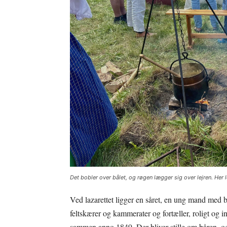
Det bobler over bålet, og røgen lægger sig over lejren. Her 
Ved lazarettet ligger en såret, en ung mand med 
feltskærer og kammerater og fortæller, roligt og i
sammen anno 1849. Der bliver stille om båren, og 