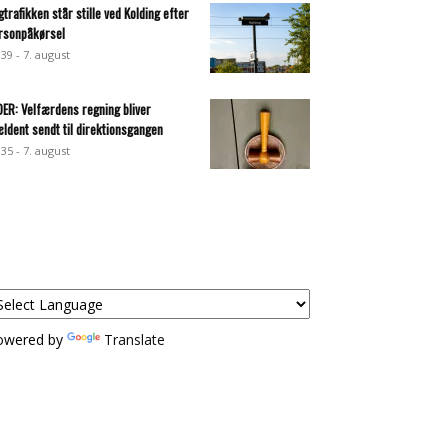
gtrafikken står stille ved Kolding efter
rsonpåkørsel
:39 - 7. august
DER: Velfærdens regning bliver
ældent sendt til direktionsgangen
:35 - 7. august
owered by
Translate