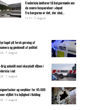
Fredericia inviterer til borgermøde om
de svære besparelser: »Input
fra borgerne er det, der skal...
11:11 - 7. august
ltyv taget på fersk gerning af
lkamera og genkendt af politiet
:26 - 7. august
-årig anholdt med skarpladt våben i
edericia i nat
:26 - 7. august
signertasker og smykker for 45.000
oner stjålet fra lejlighed i Kolding
:20 - 7. august