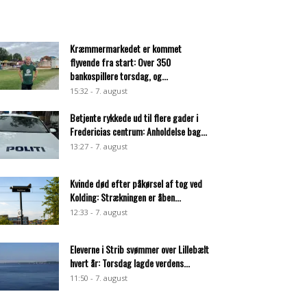
Kræmmermarkedet er kommet
flyvende fra start: Over 350
bankospillere torsdag, og...
15:32 - 7. august
Betjente rykkede ud til flere gader i
Fredericias centrum: Anholdelse bag...
13:27 - 7. august
Kvinde død efter påkørsel af tog ved
Kolding: Strækningen er åben...
12:33 - 7. august
Eleverne i Strib svømmer over Lillebælt
hvert år: Torsdag lagde verdens...
11:50 - 7. august