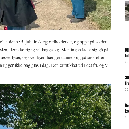
tet denne 5. juli, frisk og vedholdende, og oppe på volden
slen, der ikke rigtig vil lægge sig. Men ingen lader sig gå på
Bi
bi
 græsset lyser, og over byen hænger dannebrog på snor efter
09
n ligger ikke bag glas i dag. Den er trukket ud i det fri, og vi
38
Fr
09
De
kr
09