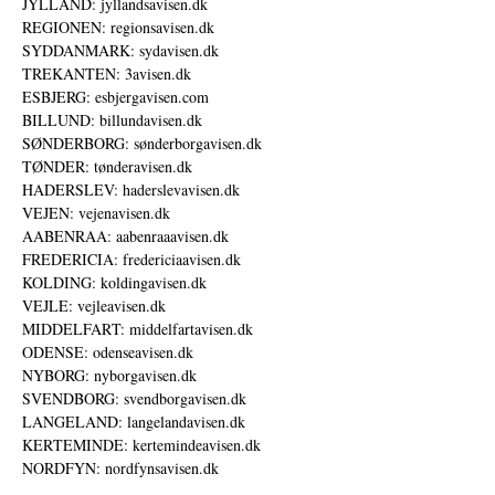
JYLLAND: jyllandsavisen.dk
REGIONEN: regionsavisen.dk
SYDDANMARK: sydavisen.dk
TREKANTEN: 3avisen.dk
ESBJERG: esbjergavisen.com
BILLUND: billundavisen.dk
SØNDERBORG: sønderborgavisen.dk
TØNDER: tønderavisen.dk
HADERSLEV: haderslevavisen.dk
VEJEN: vejenavisen.dk
AABENRAA: aabenraaavisen.dk
FREDERICIA: fredericiaavisen.dk
KOLDING: koldingavisen.dk
VEJLE: vejleavisen.dk
MIDDELFART: middelfartavisen.dk
ODENSE: odenseavisen.dk
NYBORG: nyborgavisen.dk
SVENDBORG: svendborgavisen.dk
LANGELAND: langelandavisen.dk
KERTEMINDE: kertemindeavisen.dk
NORDFYN: nordfynsavisen.dk