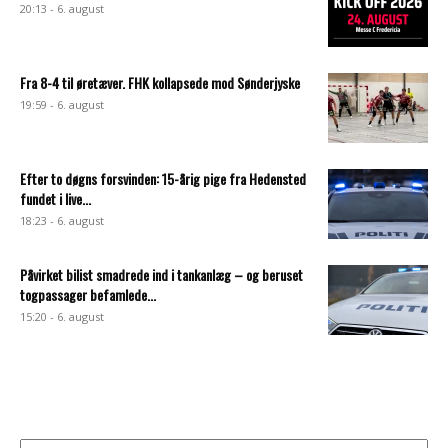
20:13 - 6. august
Fra 8-4 til øretæver. FHK kollapsede mod Sønderjyske
19:59 - 6. august
Efter to døgns forsvinden: 15-årig pige fra Hedensted
fundet i live...
18:23 - 6. august
Påvirket bilist smadrede ind i tankanlæg – og beruset
togpassager befamlede...
15:20 - 6. august