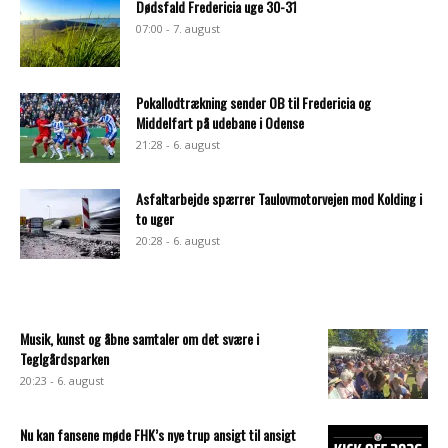
Dødsfald Fredericia uge 30-31
07:00 - 7. august
Pokallodtrækning sender OB til Fredericia og
Middelfart på udebane i Odense
21:28 - 6. august
Asfaltarbejde spærrer Taulovmotorvejen mod Kolding i
to uger
20:28 - 6. august
Musik, kunst og åbne samtaler om det svære i
Teglgårdsparken
20:23 - 6. august
Nu kan fansene møde FHK’s nye trup ansigt til ansigt