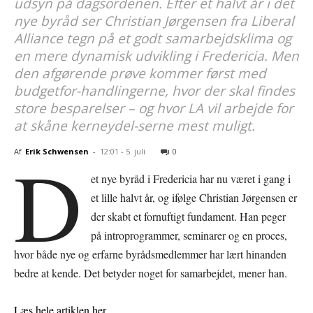
udsyn på dagsordenen. Efter et halvt år i det
nye byråd ser Christian Jørgensen fra Liberal
Alliance tegn på et godt samarbejdsklima og
en mere dynamisk udvikling i Fredericia. Men
den afgørende prøve kommer først med
budgetfor-handlingerne, hvor der skal findes
store besparelser – og hvor LA vil arbejde for
at skåne kerneydel-serne mest muligt.
D
Af
Erik Schwensen
-
12:01 - 5. juli
0
et nye byråd i Fredericia har nu været i gang i
et lille halvt år, og ifølge Christian Jørgensen er
der skabt et fornuftigt fundament. Han peger
på introprogrammer, seminarer og en proces,
hvor både nye og erfarne byrådsmedlemmer har lært hinanden
bedre at kende. Det betyder noget for samarbejdet, mener han.
Læs hele artiklen her