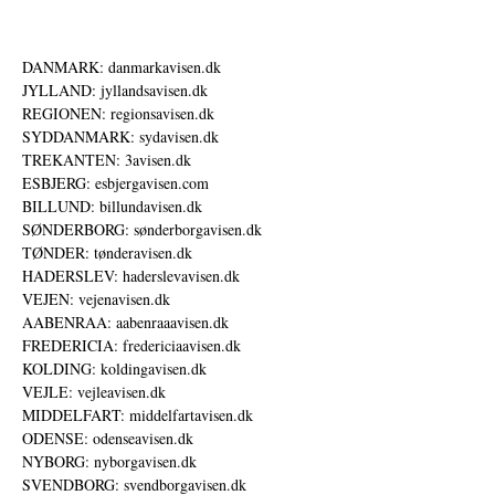
DANMARK: danmarkavisen.dk
JYLLAND: jyllandsavisen.dk
REGIONEN: regionsavisen.dk
SYDDANMARK: sydavisen.dk
TREKANTEN: 3avisen.dk
ESBJERG: esbjergavisen.com
BILLUND: billundavisen.dk
SØNDERBORG: sønderborgavisen.dk
TØNDER: tønderavisen.dk
HADERSLEV: haderslevavisen.dk
VEJEN: vejenavisen.dk
AABENRAA: aabenraaavisen.dk
FREDERICIA: fredericiaavisen.dk
KOLDING: koldingavisen.dk
VEJLE: vejleavisen.dk
MIDDELFART: middelfartavisen.dk
ODENSE: odenseavisen.dk
NYBORG: nyborgavisen.dk
SVENDBORG: svendborgavisen.dk