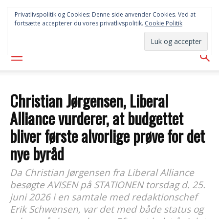
SYD
Privatlivspolitik og Cookies: Denne side anvender Cookies. Ved at
fortsætte accepterer du vores privatlivspolitik.
Cookie Politik
AVISEN
Christian Jørgensen, Liberal
Alliance vurderer, at budgettet
bliver første alvorlige prøve for det
nye byråd
Da Christian Jørgensen fra Liberal Alliance
besøgte AVISEN på STATIONEN torsdag d. 25.
juni 2026 i en samtale med redaktionschef
Erik Schwensen, var det med både status og