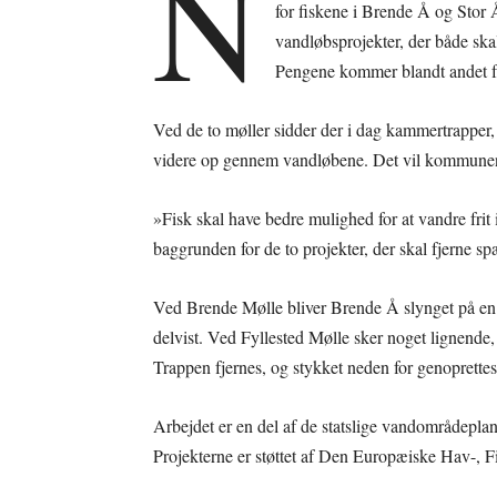
N
for fiskene i Brende Å og Sto
vandløbsprojekter, der både skal
Pengene kommer blandt andet 
Ved de to møller sidder der i dag kammertrapper,
videre op gennem vandløbene. Det vil kommunen
»Fisk skal have bedre mulighed for at vandre fr
baggrunden for de to projekter, der skal fjerne sp
Ved Brende Mølle bliver Brende Å slynget på en s
delvist. Ved Fyllested Mølle sker noget lignende,
Trappen fjernes, og stykket neden for genoprettes
Arbejdet er en del af de statslige vandområdepl
Projekterne er støttet af Den Europæiske Hav-, F