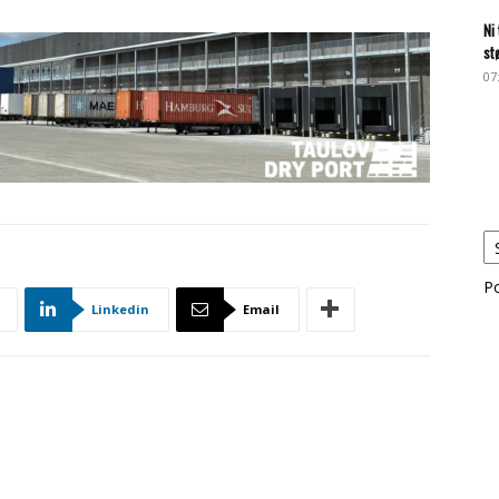
Ni
st
07
P
Linkedin
Email