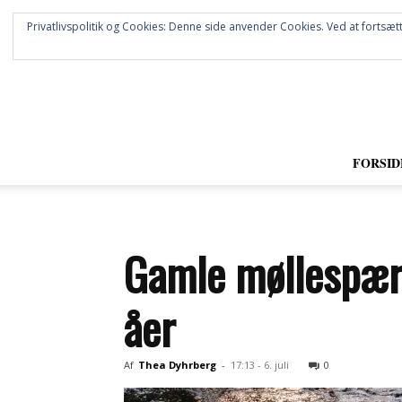
Privatlivspolitik og Cookies: Denne side anvender Cookies. Ved at fortsætt
FORSID
Gamle møllespærri
åer
Af
Thea Dyhrberg
-
17:13 - 6. juli
0