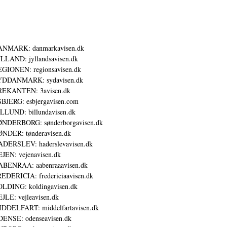
ANMARK: danmarkavisen.dk
LLAND: jyllandsavisen.dk
GIONEN: regionsavisen.dk
YDDANMARK: sydavisen.dk
REKANTEN: 3avisen.dk
BJERG: esbjergavisen.com
LLUND: billundavisen.dk
NDERBORG: sønderborgavisen.dk
NDER: tønderavisen.dk
DERSLEV: haderslevavisen.dk
JEN: vejenavisen.dk
BENRAA: aabenraaavisen.dk
EDERICIA: fredericiaavisen.dk
LDING: koldingavisen.dk
JLE: vejleavisen.dk
DDELFART: middelfartavisen.dk
ENSE: odenseavisen.dk