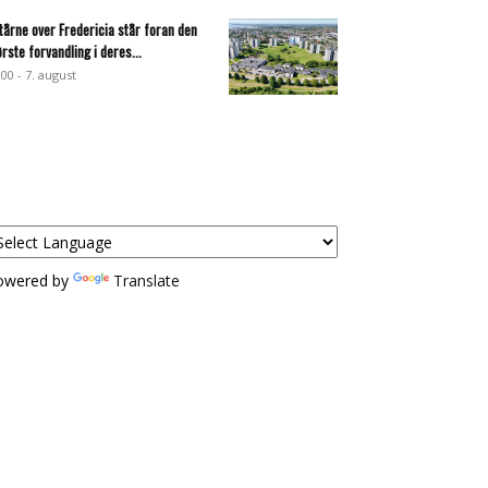
 tårne over Fredericia står foran den
ørste forvandling i deres...
:00 - 7. august
owered by
Translate