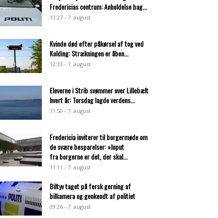
Fredericias centrum: Anholdelse bag...
13:27 - 7. august
Kvinde død efter påkørsel af tog ved
Kolding: Strækningen er åben...
12:33 - 7. august
Eleverne i Strib svømmer over Lillebælt
hvert år: Torsdag lagde verdens...
11:50 - 7. august
Fredericia inviterer til borgermøde om
de svære besparelser: »Input
fra borgerne er det, der skal...
11:11 - 7. august
Biltyv taget på fersk gerning af
bilkamera og genkendt af politiet
09:26 - 7. august