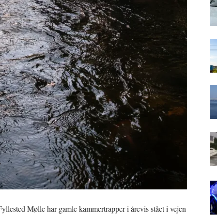
llested Mølle har gamle kammertrapper i årevis stået i vejen