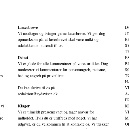
Læserbreve
D
Vi modtager og bringer gerne læserbreve. Vi gør dog
JY
opmærksom på, at læserbrevet skal være unikt og
RE
udelukkende indsendt til os.
S
T
Debat
ES
Vi er glade for alle kommentarer på vores artikler. Dog
BI
modererer vi kommentarer for personangreb, racisme,
SØ
es
had og angreb på privatlivet.
TØ
HA
Du kan skrive til os på
VE
redaktion@sydavisen.dk
AA
FR
Klager
 vi
KO
i
Vi er tilmeldt pressenævnet og tager ansvar for
VE
ere
indholdet. Hvis du er utilfreds med noget, vi har
MI
udgivet, er du velkommen til at kontakte os. Vi trækker
OD