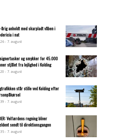
-årig anholdt med skarpladt våben i
edericia i nat
:26 - 7. august
signertasker og smykker for 45.000
oner stjålet fra lejlighed i Kolding
:20 - 7. august
gtrafikken står stille ved Kolding efter
rsonpåkørsel
:39 - 7. august
DER: Velfærdens regning bliver
ældent sendt til direktionsgangen
:35 - 7. august