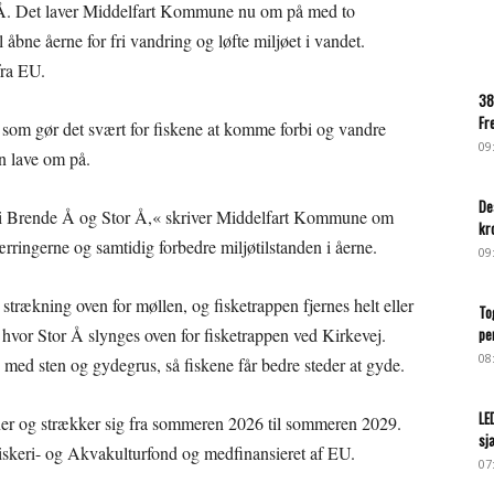
r Å. Det laver Middelfart Kommune nu om på med to
 åbne åerne for fri vandring og løfte miljøet i vandet.
fra EU.
38
Fr
 som gør det svært for fiskene at komme forbi og vandre
09
 lave om på.
De
it i Brende Å og Stor Å,« skriver Middelfart Kommune om
kr
ærringerne og samtidig forbedre miljøtilstanden i åerne.
09
trækning oven for møllen, og fisketrappen fjernes helt eller
To
 hvor Stor Å slynges oven for fisketrappen ved Kirkevej.
pe
08
 med sten og gydegrus, så fiskene får bedre steder at gyde.
LE
aner og strækker sig fra sommeren 2026 til sommeren 2029.
sj
iskeri- og Akvakulturfond og medfinansieret af EU.
07