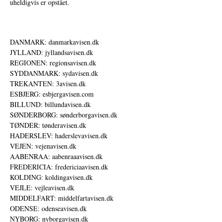
uheldigvis er opstået.
DANMARK: danmarkavisen.dk
JYLLAND: jyllandsavisen.dk
REGIONEN: regionsavisen.dk
SYDDANMARK: sydavisen.dk
TREKANTEN: 3avisen.dk
ESBJERG: esbjergavisen.com
BILLUND: billundavisen.dk
SØNDERBORG: sønderborgavisen.dk
TØNDER: tønderavisen.dk
HADERSLEV: haderslevavisen.dk
VEJEN: vejenavisen.dk
AABENRAA: aabenraaavisen.dk
FREDERICIA: fredericiaavisen.dk
KOLDING: koldingavisen.dk
VEJLE: vejleavisen.dk
MIDDELFART: middelfartavisen.dk
ODENSE: odenseavisen.dk
NYBORG: nyborgavisen.dk