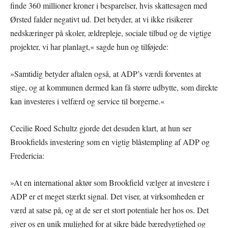
finde 360 millioner kroner i besparelser, hvis skattesagen med
Ørsted falder negativt ud. Det betyder, at vi ikke risikerer
nedskæringer på skoler, ældrepleje, sociale tilbud og de vigtige
projekter, vi har planlagt,« sagde hun og tilføjede:
»Samtidig betyder aftalen også, at ADP’s værdi forventes at
stige, og at kommunen dermed kan få større udbytte, som direkte
kan investeres i velfærd og service til borgerne.«
Cecilie Roed Schultz gjorde det desuden klart, at hun ser
Brookfields investering som en vigtig blåstempling af ADP og
Fredericia:
»At en international aktør som Brookfield vælger at investere i
ADP er et meget stærkt signal. Det viser, at virksomheden er
værd at satse på, og at de ser et stort potentiale her hos os. Det
giver os en unik mulighed for at sikre både bæredygtighed og