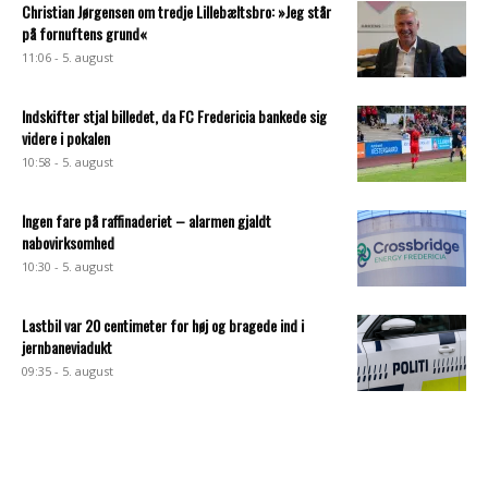
Christian Jørgensen om tredje Lillebæltsbro: »Jeg står
på fornuftens grund«
11:06 - 5. august
Indskifter stjal billedet, da FC Fredericia bankede sig
videre i pokalen
10:58 - 5. august
Ingen fare på raffinaderiet – alarmen gjaldt
nabovirksomhed
10:30 - 5. august
Lastbil var 20 centimeter for høj og bragede ind i
jernbaneviadukt
09:35 - 5. august