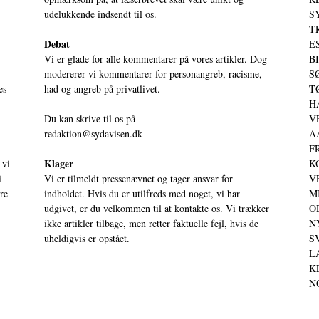
udelukkende indsendt til os.
S
T
Debat
ES
Vi er glade for alle kommentarer på vores artikler. Dog
BI
modererer vi kommentarer for personangreb, racisme,
SØ
es
had og angreb på privatlivet.
TØ
HA
Du kan skrive til os på
VE
redaktion@sydavisen.dk
AA
FR
Klager
 vi
KO
i
Vi er tilmeldt pressenævnet og tager ansvar for
VE
ere
indholdet. Hvis du er utilfreds med noget, vi har
MI
udgivet, er du velkommen til at kontakte os. Vi trækker
OD
ikke artikler tilbage, men retter faktuelle fejl, hvis de
NY
uheldigvis er opstået.
SV
LA
KE
NO