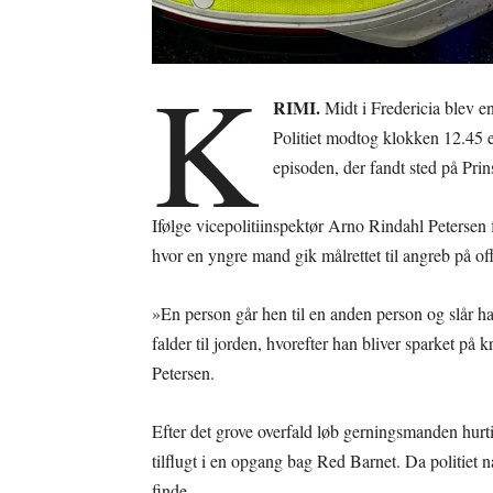
K
RIMI.
Midt i Fredericia blev e
Politiet modtog klokken 12.45 
episoden, der fandt sted på Pr
Ifølge vicepolitiinspektør Arno Rindahl Petersen f
hvor en yngre mand gik målrettet til angreb på off
»En person går hen til en anden person og slår 
falder til jorden, hvorefter han bliver sparket på
Petersen.
Efter det grove overfald løb gerningsmanden hurti
tilflugt i en opgang bag Red Barnet. Da politiet n
finde.