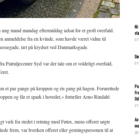
Ni
n ung mand mandag eftermiddag udsat for et groft overfald.
st
en anmeldelse fra en kvinde, som havde været vidne til
07
insessegade, tæt på krydset ved Danmarksgade.
Dø
ra Patruljecenter Syd var der tale om et voldeligt overfald,
07
eret.
Po
ham et par gange på kroppen og én gang på hagen. Forurettede
Fr
 kroppen og får et spark i hovedet,« fortæller Arno Rindahl
Od
21
As
gt væk fra stedet i retning mod Føtex, mens offeret søgte
mo
åede frem, var hverken offeret eller gerningspersonen til at
20