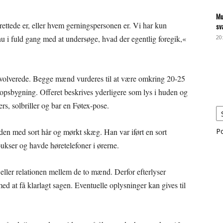
Mu
rettede er, eller hvem gerningspersonen er. Vi har kun
sv
 nu i fuld gang med at undersøge, hvad der egentlig foregik,«
20
nvolverede. Begge mænd vurderes til at være omkring 20-25
opsbygning. Offeret beskrives yderligere som lys i huden og
ers, solbriller og bar en Føtex-pose.
en med sort hår og mørkt skæg. Han var iført en sort
P
ukser og havde høretelefoner i ørerne.
 eller relationen mellem de to mænd. Derfor efterlyser
ed at få klarlagt sagen. Eventuelle oplysninger kan gives til