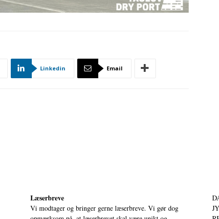
Linkedin
Email
Læserbreve
D
Vi modtager og bringer gerne læserbreve. Vi gør dog
JY
opmærksom på, at læserbrevet skal være unikt og
RE