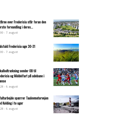
 tårne over Fredericia står foran den
ørste forvandling i deres...
:00 - 7. august
dsfald Fredericia uge 30-31
:00 - 7. august
kallodtrækning sender OB til
edericia og Middelfart på udebane i
ense
:28 - 6. august
faltarbejde spærrer Taulovmotorvejen
d Kolding i to uger
:28 - 6. august