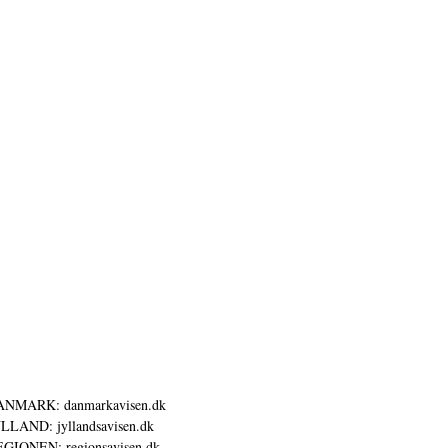
ANMARK: danmarkavisen.dk
LLAND: jyllandsavisen.dk
GIONEN: regionsavisen.dk