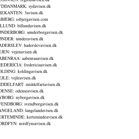
YDDANMARK: sydavisen.dk
REKANTEN: 3avisen.dk
BJERG: esbjergavisen.com
LLUND: billundavisen.dk
NDERBORG: sønderborgavisen.dk
NDER: tønderavisen.dk
DERSLEV: haderslevavisen.dk
JEN: vejenavisen.dk
BENRAA: aabenraaavisen.dk
EDERICIA: fredericiaavisen.dk
LDING: koldingavisen.dk
JLE: vejleavisen.dk
DDELFART: middelfartavisen.dk
ENSE: odenseavisen.dk
BORG: nyborgavisen.dk
ENDBORG: svendborgavisen.dk
NGELAND: langelandavisen.dk
RTEMINDE: kertemindeavisen.dk
RDFYN: nordfynsavisen.dk