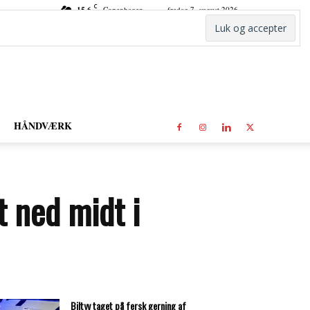
C
15.6
Copenhagen
fredag 7. august 2026
HÅNDVÆRK
t ned midt i
Biltyv taget på fersk gerning af