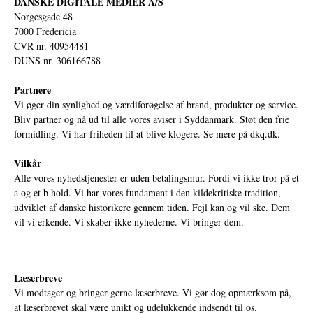
DANSKE DIGITALE MEDIER A/S
Norgesgade 48
7000 Fredericia
CVR nr. 40954481
DUNS nr. 306166788
Partnere
Vi øger din synlighed og værdiforøgelse af brand, produkter og service.
Bliv partner og nå ud til alle vores aviser i Syddanmark. Støt den frie
formidling. Vi har friheden til at blive klogere. Se mere på
dkq.dk.
Vilkår
Alle vores nyhedstjenester er uden betalingsmur. Fordi vi ikke tror på et
a og et b hold. Vi har vores fundament i den kildekritiske tradition,
udviklet af danske historikere gennem tiden. Fejl kan og vil ske. Dem
vil vi erkende. Vi skaber ikke nyhederne. Vi bringer dem.
Læserbreve
Vi modtager og bringer gerne læserbreve. Vi gør dog opmærksom på,
at læserbrevet skal være unikt og udelukkende indsendt til os.