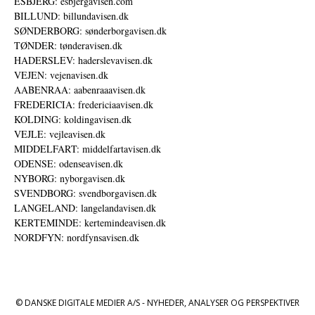
ESBJERG: esbjergavisen.com
BILLUND: billundavisen.dk
SØNDERBORG: sønderborgavisen.dk
TØNDER: tønderavisen.dk
HADERSLEV: haderslevavisen.dk
VEJEN: vejenavisen.dk
AABENRAA: aabenraaavisen.dk
FREDERICIA: fredericiaavisen.dk
KOLDING: koldingavisen.dk
VEJLE: vejleavisen.dk
MIDDELFART: middelfartavisen.dk
ODENSE: odenseavisen.dk
NYBORG: nyborgavisen.dk
SVENDBORG: svendborgavisen.dk
LANGELAND: langelandavisen.dk
KERTEMINDE: kertemindeavisen.dk
NORDFYN: nordfynsavisen.dk
© DANSKE DIGITALE MEDIER A/S - NYHEDER, ANALYSER OG PERSPEKTIVER