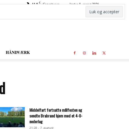
C
11.8
Copenhagen
lørdag 8. august 2026
HÅNDVÆRK
d
Middelfart fortsatte målfesten og
sendte Brabrand hjem med et 4-0-
nederlag
21:28 - 7. august