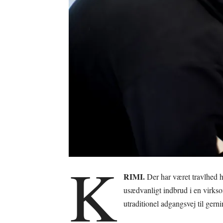
K
RIMI.
Der har været travlhed ho
usædvanligt indbrud i en virks
utraditionel adgangsvej til gerni