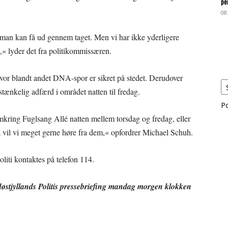
pe
08
 man kan få ud gennem taget. Men vi har ikke yderligere
« lyder det fra politikommissæren.
 hvor blandt andet DNA-spor er sikret på stedet. Derudover
istænkelig adfærd i området natten til fredag.
P
mkring Fuglsang Allé natten mellem torsdag og fredag, eller
 så vil vi meget gerne høre fra dem,« opfordrer Michael Schuh.
liti kontaktes på telefon 114.
ydøstjyllands Politis pressebriefing mandag morgen klokken