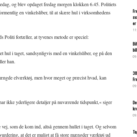
redag, og blev opdaget fredag morgen klokken 6.45. Politiets
Fr
formentlig en vinkelsliber, til at skære hul i virksomhedens
sv
er 
11
Politi fortæller, at tyvenes metode er speciel:
Bi
bi
 hul i taget, sandsynligvis med en vinkelsliber, og på den
09
ler han.
38
 mængde elværktøj, men hvor meget og præcist hvad, kan
Fr
09
i har ikke yderligere detaljer på nuværende tidspunkt,« siger
De
kr
09
e vej, som de kom ind, altså gennem hullet i taget. Og selvom
To
 vurdering, at det er muligt at få store mængder værktøj ud