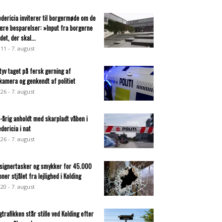
edericia inviterer til borgermøde om de
ære besparelser: »Input fra borgerne
det, der skal...
:11 - 7. august
ltyv taget på fersk gerning af
lkamera og genkendt af politiet
:26 - 7. august
-årig anholdt med skarpladt våben i
edericia i nat
:26 - 7. august
signertasker og smykker for 45.000
oner stjålet fra lejlighed i Kolding
:20 - 7. august
gtrafikken står stille ved Kolding efter