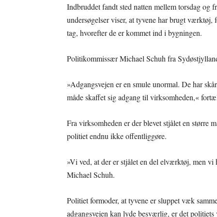
Indbruddet fandt sted natten mellem torsdag og f
undersøgelser viser, at tyvene har brugt værktøj, 
tag, hvorefter de er kommet ind i bygningen.
Politikommissær Michael Schuh fra Sydøstjyllands 
»Adgangsvejen er en smule unormal. De har skåret
måde skaffet sig adgang til virksomheden,« fortæl
Fra virksomheden er der blevet stjålet en større
politiet endnu ikke offentliggøre.
»Vi ved, at der er stjålet en del elværktøj, men v
Michael Schuh.
Politiet formoder, at tyvene er sluppet væk samm
adgangsvejen kan lyde besværlig, er det politiets