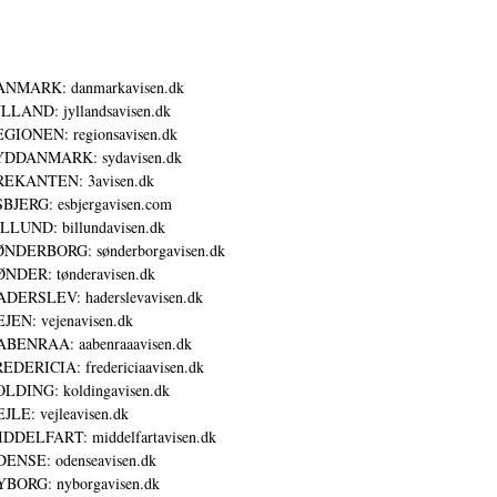
ANMARK: danmarkavisen.dk
LLAND: jyllandsavisen.dk
GIONEN: regionsavisen.dk
YDDANMARK: sydavisen.dk
REKANTEN: 3avisen.dk
BJERG: esbjergavisen.com
LLUND: billundavisen.dk
NDERBORG: sønderborgavisen.dk
NDER: tønderavisen.dk
DERSLEV: haderslevavisen.dk
JEN: vejenavisen.dk
BENRAA: aabenraaavisen.dk
EDERICIA: fredericiaavisen.dk
LDING: koldingavisen.dk
JLE: vejleavisen.dk
DDELFART: middelfartavisen.dk
ENSE: odenseavisen.dk
BORG: nyborgavisen.dk