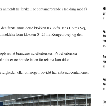
Mi
der anmeldt tre forskellige containerbrande i Kolding med få
Br
21
m den første anmeldelse klokken 03.36 fra Jens Holms Vej,
Kr
te anmeldelse kom klokken 04.25 fra Kongebrovej, og den
fr
to
15
plyser, at brandene nu efterforskes: »Vi efterforsker
Be
år det er tre brande inden for relativt kort tid.«
Fr
13
fældigheder, eller om nogen bevidst har antændt containerne.
Kv
Ko
12
El