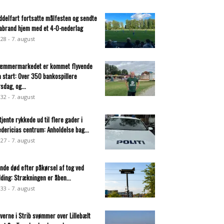
ddelfart fortsatte målfesten og sendte
abrand hjem med et 4-0-nederlag
:28 - 7. august
æmmermarkedet er kommet flyvende
a start: Over 350 bankospillere
rsdag, og...
:32 - 7. august
tjente rykkede ud til flere gader i
edericias centrum: Anholdelse bag...
:27 - 7. august
inde død efter påkørsel af tog ved
lding: Strækningen er åben...
:33 - 7. august
everne i Strib svømmer over Lillebælt