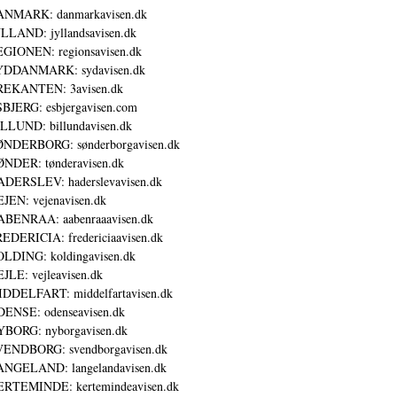
ANMARK: danmarkavisen.dk
LLAND: jyllandsavisen.dk
GIONEN: regionsavisen.dk
YDDANMARK: sydavisen.dk
REKANTEN: 3avisen.dk
BJERG: esbjergavisen.com
LLUND: billundavisen.dk
NDERBORG: sønderborgavisen.dk
NDER: tønderavisen.dk
DERSLEV: haderslevavisen.dk
JEN: vejenavisen.dk
BENRAA: aabenraaavisen.dk
EDERICIA: fredericiaavisen.dk
LDING: koldingavisen.dk
JLE: vejleavisen.dk
DDELFART: middelfartavisen.dk
ENSE: odenseavisen.dk
BORG: nyborgavisen.dk
ENDBORG: svendborgavisen.dk
NGELAND: langelandavisen.dk
RTEMINDE: kertemindeavisen.dk