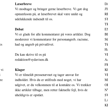
Læserbreve
D
Vi modtager og bringer gerne læserbreve. Vi gør dog
JY
opmærksom på, at læserbrevet skal være unikt og
RE
udelukkende indsendt til os.
S
T
Debat
ES
Vi er glade for alle kommentarer på vores artikler. Dog
BI
modererer vi kommentarer for personangreb, racisme,
SØ
es
had og angreb på privatlivet.
TØ
HA
Du kan skrive til os på
VE
redaktion@sydavisen.dk
AA
FR
Klager
 vi
KO
i
Vi er tilmeldt pressenævnet og tager ansvar for
VE
ere
indholdet. Hvis du er utilfreds med noget, vi har
MI
udgivet, er du velkommen til at kontakte os. Vi trækker
OD
ikke artikler tilbage, men retter faktuelle fejl, hvis de
NY
uheldigvis er opstået.
SV
LA
KE