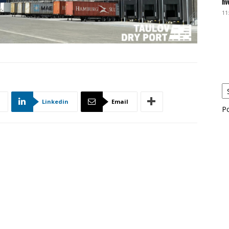
hv
11
Linkedin
Email
P