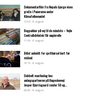
Dokumentarfilm fra Nepals bjerge vises
gratis i Panorama under
Klimafolkemødet
12:05 - 8. august
Bogpakker på vej til de mindste – Vejle
Centralbibliotek får nøglerolle
11:56 - 8. august
Bilist anholdt for spritkørsel kort før
midnat
10:15 - 8. august
Dobbelt mærkedag hos
anlægsgartneren på Bøgeskovvej:
Jesper Bjerrisgaard runder 50 og...
08:00 - 8. august