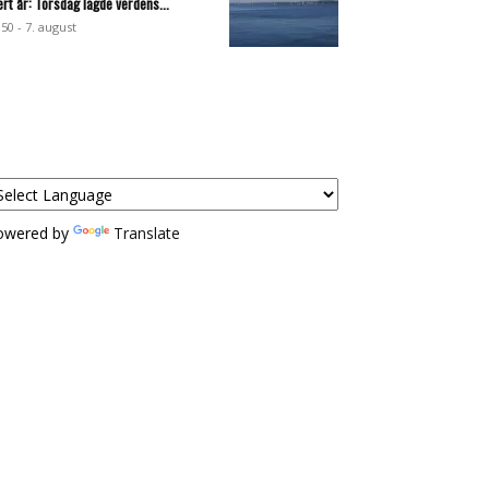
ert år: Torsdag lagde verdens...
:50 - 7. august
owered by
Translate