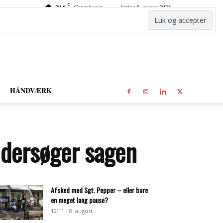
C
20.6
Copenhagen
lørdag 8. august 2026
HÅNDVÆRK
undersøger sagen
Afsked med Sgt. Pepper – eller bare
en meget lang pause?
12:11 - 8. august