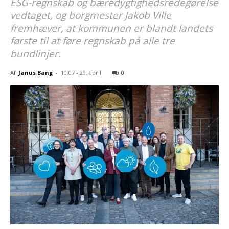
ESG-regnskab og bæredygtighedsredegørelse
vedtaget, og borgmester Jakob Ville
fremhæver, at kommunen er blandt landets
første til at føre regnskab på alle tre
bundlinjer.
Af
Janus Bang
-
10:07 - 29. april
0