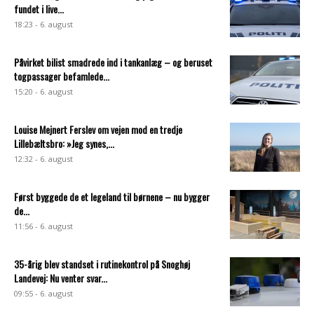
fundet i live...
18:23 - 6. august
Påvirket bilist smadrede ind i tankanlæg – og beruset
togpassager befamlede...
15:20 - 6. august
Louise Mejnert Ferslev om vejen mod en tredje
Lillebæltsbro: »Jeg synes,...
12:32 - 6. august
Først byggede de et legeland til børnene – nu bygger
de...
11:56 - 6. august
35-årig blev standset i rutinekontrol på Snoghøj
Landevej: Nu venter svar...
09:55 - 6. august