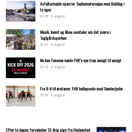
Asfaltarbejde spærrer Taulovmotorvejen mod Kolding i
to uger
20:28 - 6. august
Musik, kunst og åbne samtaler om det svære i
Teglgårdsparken
20:23 - 6. august
Nu kan fansene møde FHK’s nye trup ansigt til ansigt
20:13 - 6. august
Fra 8-4 til øretæver. FHK kollapsede mod Sønderjyske
19:59 - 6. august
Efter to døgns forsvinden: 15-årig pige fra Hedensted