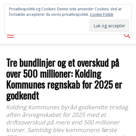
SYD
Privatlivspolitik og Cookies: Denne side anvender Cookies. Ved at
fortsætte accepterer du vores privatlivspolitik.
Cookie Politik
AVISEN
Tre bundlinjer og et overskud på
over 500 millioner: Kolding
Kommunes regnskab for 2025 er
godkendt
Kolding Kommunes byråd godkendte tirsdag
aften årsregnskabet for 2025 med et
driftsoverskud på mere end 500 millioner
kroner. Samtidig blev kommunens første