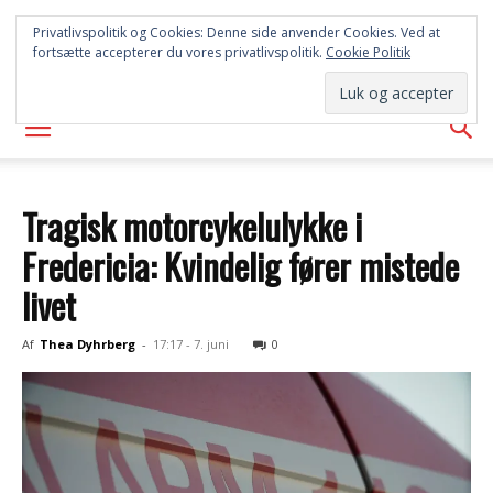
SYD
Privatlivspolitik og Cookies: Denne side anvender Cookies. Ved at
fortsætte accepterer du vores privatlivspolitik.
Cookie Politik
AVISEN
Tragisk motorcykelulykke i
Fredericia: Kvindelig fører mistede
livet
Af
Thea Dyhrberg
-
17:17 - 7. juni
0