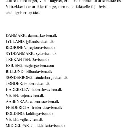
utilfreds med noget, vi har udgivet, er du velkommen til at kontakte os.
Vi trækker ikke artikler tilbage, men retter faktuelle fejl, hvis de
uheldigvis er opstået.
DANMARK: danmarkavisen.dk
JYLLAND: jyllandsavisen.dk
REGIONEN: regionsavisen.dk
SYDDANMARK: sydavisen.dk
TREKANTEN: 3avisen.dk
ESBJERG: esbjergavisen.com
BILLUND: billundavisen.dk
SØNDERBORG: sønderborgavisen.dk
TØNDER: tønderavisen.dk
HADERSLEV: haderslevavisen.dk
VEJEN: vejenavisen.dk
AABENRAA: aabenraaavisen.dk
FREDERICIA: fredericiaavisen.dk
KOLDING: koldingavisen.dk
VEJLE: vejleavisen.dk
MIDDELFART: middelfartavisen.dk