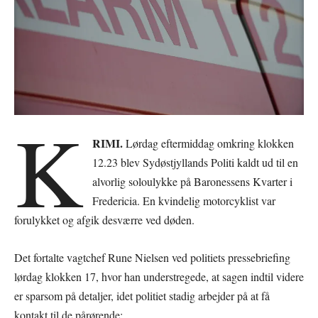
K
RIMI.
Lørdag eftermiddag omkring klokken
12.23 blev Sydøstjyllands Politi kaldt ud til en
alvorlig soloulykke på Baronessens Kvarter i
Fredericia. En kvindelig motorcyklist var
forulykket og afgik desværre ved døden.
Det fortalte vagtchef Rune Nielsen ved politiets pressebriefing
lørdag klokken 17, hvor han understregede, at sagen indtil videre
er sparsom på detaljer, idet politiet stadig arbejder på at få
kontakt til de pårørende: