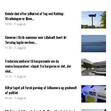
Kvinde død efter påkørsel af tog ved Kolding:
Strækningen er åben...
12:33 - 7. august
Eleverne i Strib svømmer over Lillebælt hvert år:
Torsdag lagde verdens...
11:50 - 7. august
Fredericia inviterer til borgermøde om de
svære besparelser: »Input fra borgerne er det, der
skal...
11:11 - 7. august
Biltyv taget på fersk gerning af bilkamera og genkendt
af politiet
09:26 - 7. august