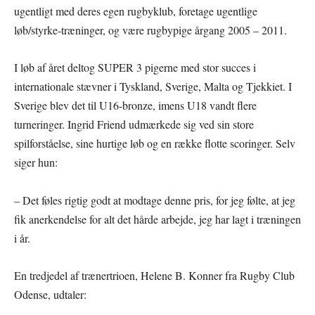
ugentligt med deres egen rugbyklub, foretage ugentlige
løb/styrke-træninger, og være rugbypige årgang 2005 – 2011.
I løb af året deltog SUPER 3 pigerne med stor succes i
internationale stævner i Tyskland, Sverige, Malta og Tjekkiet. I
Sverige blev det til U16-bronze, imens U18 vandt flere
turneringer. Ingrid Friend udmærkede sig ved sin store
spilforståelse, sine hurtige løb og en række flotte scoringer. Selv
siger hun:
– Det føles rigtig godt at modtage denne pris, for jeg følte, at jeg
fik anerkendelse for alt det hårde arbejde, jeg har lagt i træningen
i år.
En tredjedel af trænertrioen, Helene B. Konner fra Rugby Club
Odense, udtaler: