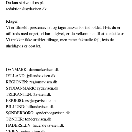
Du kan skrive til os på
redaktion@sydavisen.dk
Klager
Vi er tilmeldt pressenævnet og tager ansvar for indholdet. Hvis du er
utilfreds med noget, vi har udgivet, er du velkommen til at kontakte os.
Vi trækker ikke artikler tilbage, men retter faktuelle fejl, hvis de
uheldigvis er opstået.
DANMARK: danmarkavisen.dk
JYLLAND: jyllandsavisen.dk
REGIONEN: regionsavisen.dk
SYDDANMARK: sydavisen.dk
TREKANTEN: 3avisen.dk
ESBJERG: esbjergavisen.com
BILLUND: billundavisen.dk
SØNDERBORG: sønderborgavisen.dk
TØNDER: tønderavisen.dk
HADERSLEV: haderslevavisen.dk
VEJEN: vejenavisen.dk