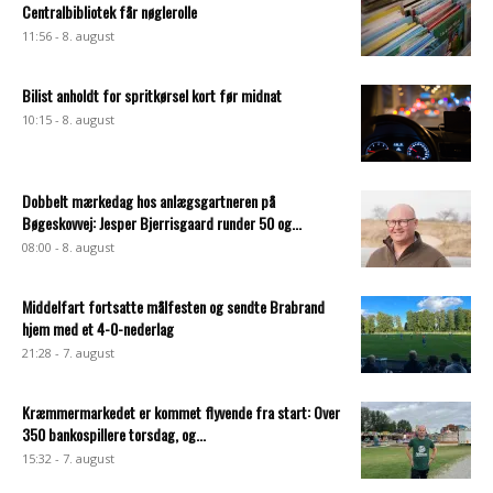
Centralbibliotek får nøglerolle
11:56 - 8. august
Bilist anholdt for spritkørsel kort før midnat
10:15 - 8. august
Dobbelt mærkedag hos anlægsgartneren på
Bøgeskovvej: Jesper Bjerrisgaard runder 50 og...
08:00 - 8. august
Middelfart fortsatte målfesten og sendte Brabrand
hjem med et 4-0-nederlag
21:28 - 7. august
Kræmmermarkedet er kommet flyvende fra start: Over
350 bankospillere torsdag, og...
15:32 - 7. august