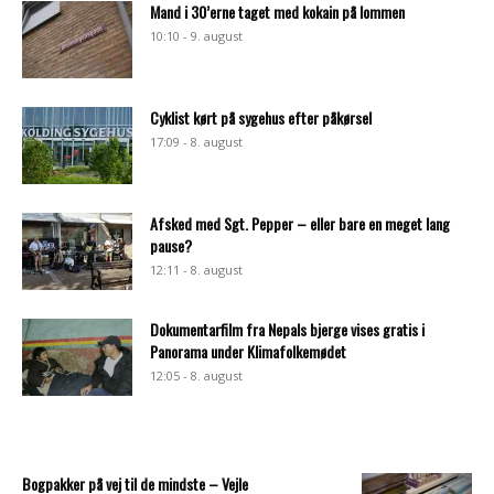
Mand i 30’erne taget med kokain på lommen
10:10 - 9. august
Cyklist kørt på sygehus efter påkørsel
17:09 - 8. august
Afsked med Sgt. Pepper – eller bare en meget lang
pause?
12:11 - 8. august
Dokumentarfilm fra Nepals bjerge vises gratis i
Panorama under Klimafolkemødet
12:05 - 8. august
Bogpakker på vej til de mindste – Vejle