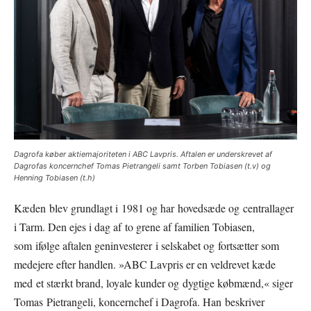
Dagrofa køber aktiemajoriteten i ABC Lavpris. Aftalen er underskrevet af
Dagrofas koncernchef Tomas Pietrangeli samt Torben Tobiasen (t.v) og
Henning Tobiasen (t.h)
Kæden blev grundlagt i 1981 og har hovedsæde og centrallager
i Tarm. Den ejes i dag af to grene af familien Tobiasen,
som ifølge aftalen geninvesterer i selskabet og fortsætter som
medejere efter handlen. »ABC Lavpris er en veldrevet kæde
med et stærkt brand, loyale kunder og dygtige købmænd,« siger
Tomas Pietrangeli, koncernchef i Dagrofa. Han beskriver