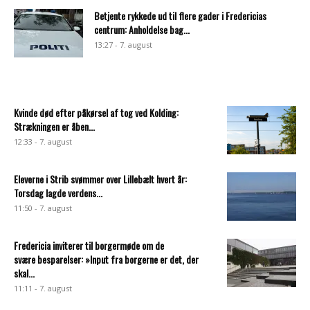
Betjente rykkede ud til flere gader i Fredericias
centrum: Anholdelse bag...
13:27 - 7. august
Kvinde død efter påkørsel af tog ved Kolding:
Strækningen er åben...
12:33 - 7. august
Eleverne i Strib svømmer over Lillebælt hvert år:
Torsdag lagde verdens...
11:50 - 7. august
Fredericia inviterer til borgermøde om de
svære besparelser: »Input fra borgerne er det, der
skal...
11:11 - 7. august