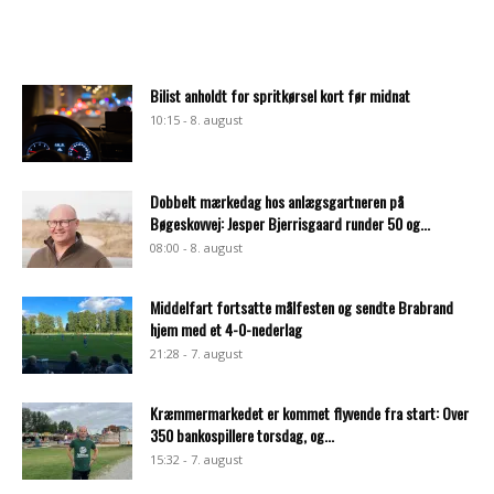
Bilist anholdt for spritkørsel kort før midnat
10:15 - 8. august
Dobbelt mærkedag hos anlægsgartneren på
Bøgeskovvej: Jesper Bjerrisgaard runder 50 og...
08:00 - 8. august
Middelfart fortsatte målfesten og sendte Brabrand
hjem med et 4-0-nederlag
21:28 - 7. august
Kræmmermarkedet er kommet flyvende fra start: Over
350 bankospillere torsdag, og...
15:32 - 7. august