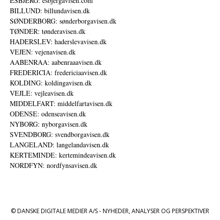
ESBJERG: esbjergavisen.com
BILLUND: billundavisen.dk
SØNDERBORG: sønderborgavisen.dk
TØNDER: tønderavisen.dk
HADERSLEV: haderslevavisen.dk
VEJEN: vejenavisen.dk
AABENRAA: aabenraaavisen.dk
FREDERICIA: fredericiaavisen.dk
KOLDING: koldingavisen.dk
VEJLE: vejleavisen.dk
MIDDELFART: middelfartavisen.dk
ODENSE: odenseavisen.dk
NYBORG: nyborgavisen.dk
SVENDBORG: svendborgavisen.dk
LANGELAND: langelandavisen.dk
KERTEMINDE: kertemindeavisen.dk
NORDFYN: nordfynsavisen.dk
© DANSKE DIGITALE MEDIER A/S - NYHEDER, ANALYSER OG PERSPEKTIVER