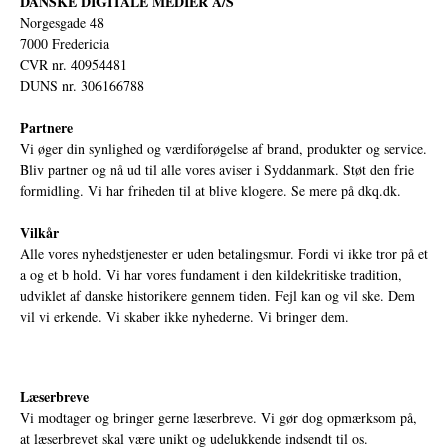
DANSKE DIGITALE MEDIER A/S
Norgesgade 48
7000 Fredericia
CVR nr. 40954481
DUNS nr. 306166788
Partnere
Vi øger din synlighed og værdiforøgelse af brand, produkter og service.
Bliv partner og nå ud til alle vores aviser i Syddanmark. Støt den frie
formidling. Vi har friheden til at blive klogere. Se mere på
dkq.dk.
Vilkår
Alle vores nyhedstjenester er uden betalingsmur. Fordi vi ikke tror på et
a og et b hold. Vi har vores fundament i den kildekritiske tradition,
udviklet af danske historikere gennem tiden. Fejl kan og vil ske. Dem
vil vi erkende. Vi skaber ikke nyhederne. Vi bringer dem.
Læserbreve
Vi modtager og bringer gerne læserbreve. Vi gør dog opmærksom på,
at læserbrevet skal være unikt og udelukkende indsendt til os.