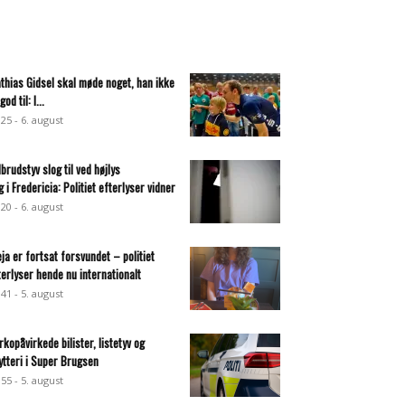
thias Gidsel skal møde noget, han ikke
god til: I...
:25 - 6. august
dbrudstyv slog til ved højlys
g i Fredericia: Politiet efterlyser vidner
:20 - 6. august
eja er fortsat forsvundet – politiet
terlyser hende nu internationalt
:41 - 5. august
rkopåvirkede bilister, listetyv og
ytteri i Super Brugsen
:55 - 5. august