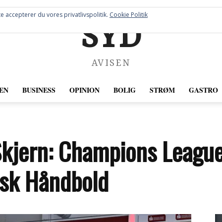
e accepterer du vores privatlivspolitik.
Cookie Politik
SYD
AVISEN
EN
BUSINESS
OPINION
BOLIG
STRØM
GASTRO
i Skjern: Champions Leag
nsk Håndbold