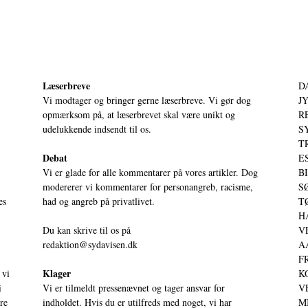
Læserbreve
D
Vi modtager og bringer gerne læserbreve. Vi gør dog
JY
opmærksom på, at læserbrevet skal være unikt og
RE
udelukkende indsendt til os.
S
T
Debat
ES
Vi er glade for alle kommentarer på vores artikler. Dog
BI
modererer vi kommentarer for personangreb, racisme,
SØ
es
had og angreb på privatlivet.
TØ
HA
Du kan skrive til os på
VE
redaktion@sydavisen.dk
AA
FR
Klager
 vi
KO
i
Vi er tilmeldt pressenævnet og tager ansvar for
VE
ere
indholdet. Hvis du er utilfreds med noget, vi har
MI