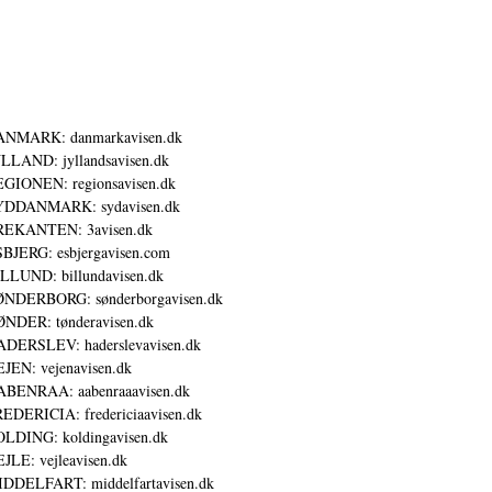
ANMARK: danmarkavisen.dk
LLAND: jyllandsavisen.dk
GIONEN: regionsavisen.dk
YDDANMARK: sydavisen.dk
REKANTEN: 3avisen.dk
BJERG: esbjergavisen.com
LLUND: billundavisen.dk
NDERBORG: sønderborgavisen.dk
NDER: tønderavisen.dk
DERSLEV: haderslevavisen.dk
JEN: vejenavisen.dk
BENRAA: aabenraaavisen.dk
EDERICIA: fredericiaavisen.dk
LDING: koldingavisen.dk
JLE: vejleavisen.dk
DDELFART: middelfartavisen.dk