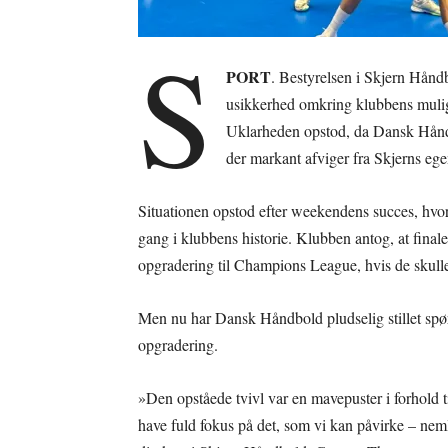
S
PORT
. Bestyrelsen i Skjern Hånd
usikkerhed omkring klubbens muli
Uklarheden opstod, da Dansk Håndb
der markant afviger fra Skjerns egen
Situationen opstod efter weekendens succes, hvor
gang i klubbens historie. Klubben antog, at fina
opgradering til Champions League, hvis de skulle 
Men nu har Dansk Håndbold pludselig stillet spø
opgradering.
»Den opståede tvivl var en mavepuster i forhold t
have fuld fokus på det, som vi kan påvirke – ne