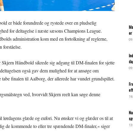
bold er både forundrede og rystede over en pludselig
Ma
ghed for deltagelse i næste sæsons Champions League.
er 
olds administration kom med en fortolkning af reglerne,
09
 forståelse.
In
da
 Skjern Håndbold sikrede sig adgang til DM-finalen for sjette
09
ledeltagelsen også gav dem mulighed for at ansøge om
tabe finalen til Aalborg, der allerede har vundet grundspillet.
Fr
ef
rgsmålstegn ved, hvorvidt Skjern reelt kan søge denne
16
Na
il lørdagens glæde og eufori. Nu ønsker vi og glæder os til at
sp
13
mlig de kommende to eller tre spændende DM-finaler,« siger