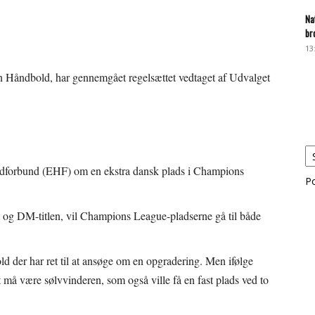
Na
br
13
n Håndbold, har gennemgået regelsættet vedtaget af Udvalget
dforbund (EHF) om en ekstra dansk plads i Champions
P
 og DM-titlen, vil Champions League-pladserne gå til både
old der har ret til at ansøge om en opgradering. Men ifølge
 må være sølvvinderen, som også ville få en fast plads ved to