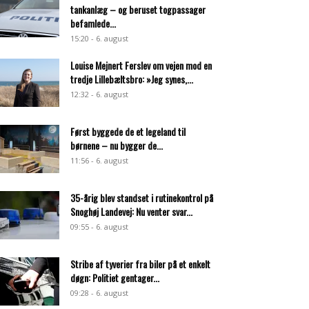
tankanlæg – og beruset togpassager
befamlede...
15:20 - 6. august
Louise Mejnert Ferslev om vejen mod en
tredje Lillebæltsbro: »Jeg synes,...
12:32 - 6. august
Først byggede de et legeland til
børnene – nu bygger de...
11:56 - 6. august
35-årig blev standset i rutinekontrol på
Snoghøj Landevej: Nu venter svar...
09:55 - 6. august
Stribe af tyverier fra biler på et enkelt
døgn: Politiet gentager...
09:28 - 6. august