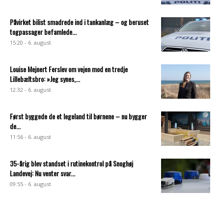
Påvirket bilist smadrede ind i tankanlæg – og beruset
togpassager befamlede...
15:20 - 6. august
Louise Mejnert Ferslev om vejen mod en tredje
Lillebæltsbro: »Jeg synes,...
12:32 - 6. august
Først byggede de et legeland til børnene – nu bygger
de...
11:56 - 6. august
35-årig blev standset i rutinekontrol på Snoghøj
Landevej: Nu venter svar...
09:55 - 6. august