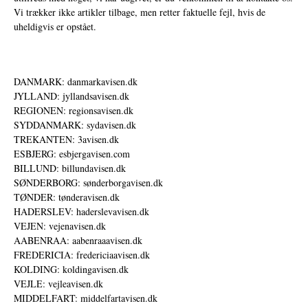
Vi trækker ikke artikler tilbage, men retter faktuelle fejl, hvis de
uheldigvis er opstået.
DANMARK: danmarkavisen.dk
JYLLAND: jyllandsavisen.dk
REGIONEN: regionsavisen.dk
SYDDANMARK: sydavisen.dk
TREKANTEN: 3avisen.dk
ESBJERG: esbjergavisen.com
BILLUND: billundavisen.dk
SØNDERBORG: sønderborgavisen.dk
TØNDER: tønderavisen.dk
HADERSLEV: haderslevavisen.dk
VEJEN: vejenavisen.dk
AABENRAA: aabenraaavisen.dk
FREDERICIA: fredericiaavisen.dk
KOLDING: koldingavisen.dk
VEJLE: vejleavisen.dk
MIDDELFART: middelfartavisen.dk