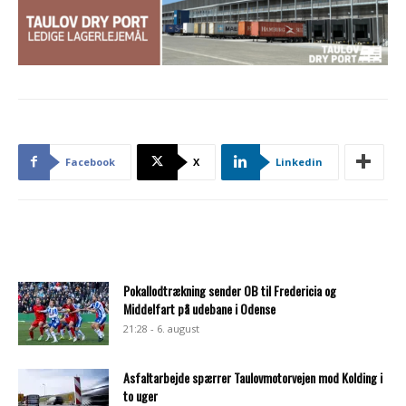
Facebook
X
Linkedin
Pokallodtrækning sender OB til Fredericia og
Middelfart på udebane i Odense
21:28 - 6. august
Asfaltarbejde spærrer Taulovmotorvejen mod Kolding i
to uger