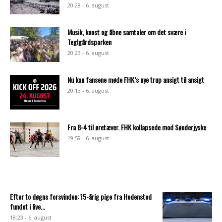
20:28 - 6. august
Musik, kunst og åbne samtaler om det svære i
Teglgårdsparken
20:23 - 6. august
Nu kan fansene møde FHK’s nye trup ansigt til ansigt
20:13 - 6. august
Fra 8-4 til øretæver. FHK kollapsede mod Sønderjyske
19:59 - 6. august
Efter to døgns forsvinden: 15-årig pige fra Hedensted
fundet i live...
18:23 - 6. august