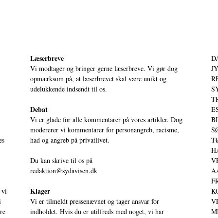
Læserbreve
D
Vi modtager og bringer gerne læserbreve. Vi gør dog
JY
opmærksom på, at læserbrevet skal være unikt og
RE
udelukkende indsendt til os.
S
T
Debat
ES
Vi er glade for alle kommentarer på vores artikler. Dog
BI
modererer vi kommentarer for personangreb, racisme,
SØ
es
had og angreb på privatlivet.
TØ
HA
Du kan skrive til os på
VE
redaktion@sydavisen.dk
AA
FR
Klager
 vi
KO
i
Vi er tilmeldt pressenævnet og tager ansvar for
VE
ere
indholdet. Hvis du er utilfreds med noget, vi har
MI