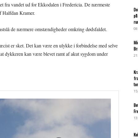
et fra vandet ud for Ekkodalen i Fredericia. De nærmeste
Do
ef Halfdan Kramer.
på
ru
 fastslå de nærmere omstændigheder omkring dødsfaldet.
08
Mi
æcist er sket. Det kan være en ulykke i forbindelse med selve
Br
 at dykkeren kan være blevet ramt af akut sygdom under
21
Kr
fr
to
15
Be
Fr
13
Kv