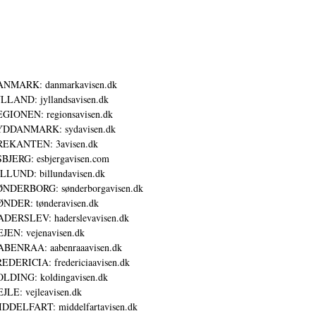
ANMARK: danmarkavisen.dk
LLAND: jyllandsavisen.dk
GIONEN: regionsavisen.dk
YDDANMARK: sydavisen.dk
REKANTEN: 3avisen.dk
BJERG: esbjergavisen.com
LLUND: billundavisen.dk
NDERBORG: sønderborgavisen.dk
NDER: tønderavisen.dk
DERSLEV: haderslevavisen.dk
JEN: vejenavisen.dk
BENRAA: aabenraaavisen.dk
EDERICIA: fredericiaavisen.dk
LDING: koldingavisen.dk
JLE: vejleavisen.dk
DDELFART: middelfartavisen.dk