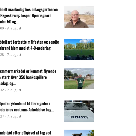
bbelt mærkedag hos anlægsgartneren
 Bøgeskovvej: Jesper Bjerrisgaard
nder 50 og...
:00 - 8. august
ddelfart fortsatte målfesten og sendte
abrand hjem med et 4-0-nederlag
:28 - 7. august
æmmermarkedet er kommet flyvende
a start: Over 350 bankospillere
rsdag, og...
:32 - 7. august
tjente rykkede ud til flere gader i
edericias centrum: Anholdelse bag...
:27 - 7. august
inde død efter påkørsel af tog ved