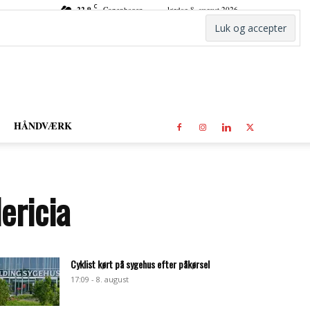
C
22.9
Copenhagen
lørdag 8. august 2026
HÅNDVÆRK
ericia
Cyklist kørt på sygehus efter påkørsel
17:09 - 8. august