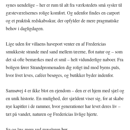
synes uendelige – her er rum til alt fra værkstedets små sysler til
gæsteværelsernes rolige komfort. Og udenfor findes en carport
og et praktisk redskabsskur, der opfylder de mere pragmatiske
behov i dagligdagen.
Lige uden for villaens haveport venter en af Fredericias
smukkeste strande med sand mellem tæerne, flot natur og – som
det så ofte bemærkes med et smil – helt vidunderlige naboer. Fra
boligen fører Strandpromenaden dig roligt ind mod byens puls,
hvor livet leves, caféer besøges, og butikker byder indenfor.
Samsøvej 4 er ikke blot en ejendom – den er et hjem med sjæl og
en unik historie. En mulighed, der sjældent viser sig, for at skabe
nye kapitler i de rammer, hvor generationer har levet deres liv –
tæt på vandet, naturen og Fredericias livlige hjerte.
Se og læs mere ved mægleren
her