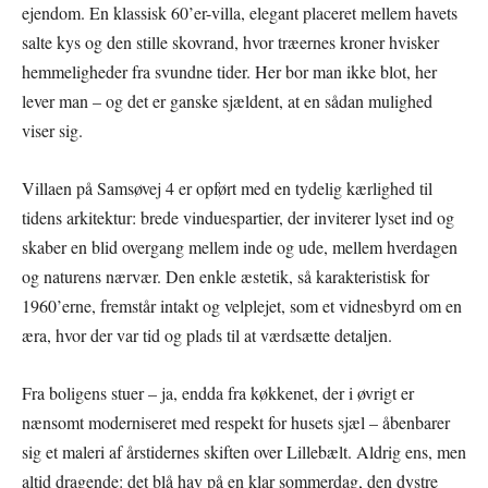
ejendom. En klassisk 60’er-villa, elegant placeret mellem havets
salte kys og den stille skovrand, hvor træernes kroner hvisker
hemmeligheder fra svundne tider. Her bor man ikke blot, her
lever man – og det er ganske sjældent, at en sådan mulighed
viser sig.
Villaen på Samsøvej 4 er opført med en tydelig kærlighed til
tidens arkitektur: brede vinduespartier, der inviterer lyset ind og
skaber en blid overgang mellem inde og ude, mellem hverdagen
og naturens nærvær. Den enkle æstetik, så karakteristisk for
1960’erne, fremstår intakt og velplejet, som et vidnesbyrd om en
æra, hvor der var tid og plads til at værdsætte detaljen.
Fra boligens stuer – ja, endda fra køkkenet, der i øvrigt er
nænsomt moderniseret med respekt for husets sjæl – åbenbarer
sig et maleri af årstidernes skiften over Lillebælt. Aldrig ens, men
altid dragende: det blå hav på en klar sommerdag, den dystre