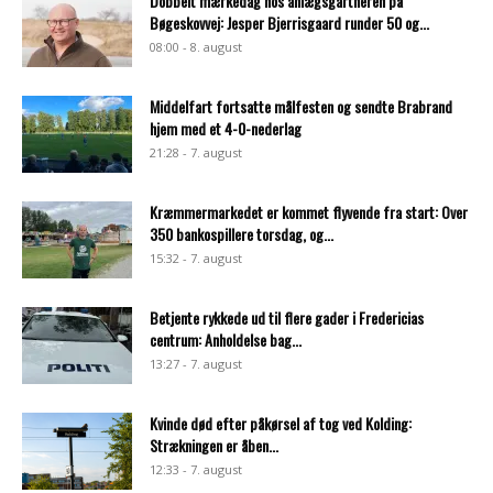
Dobbelt mærkedag hos anlægsgartneren på
Bøgeskovvej: Jesper Bjerrisgaard runder 50 og...
08:00 - 8. august
Middelfart fortsatte målfesten og sendte Brabrand
hjem med et 4-0-nederlag
21:28 - 7. august
Kræmmermarkedet er kommet flyvende fra start: Over
350 bankospillere torsdag, og...
15:32 - 7. august
Betjente rykkede ud til flere gader i Fredericias
centrum: Anholdelse bag...
13:27 - 7. august
Kvinde død efter påkørsel af tog ved Kolding:
Strækningen er åben...
12:33 - 7. august