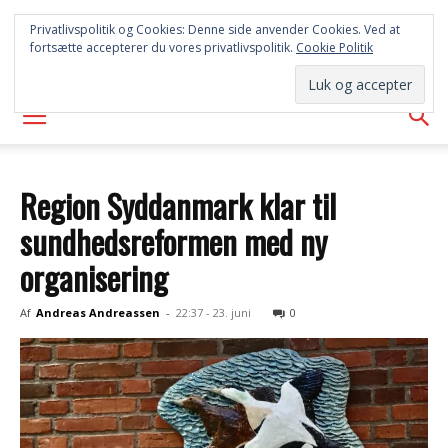
SYD
Privatlivspolitik og Cookies: Denne side anvender Cookies. Ved at
fortsætte accepterer du vores privatlivspolitik.
Cookie Politik
AVISEN
Region Syddanmark klar til
sundhedsreformen med ny
organisering
Af
Andreas Andreassen
-
22:37 - 23. juni
0