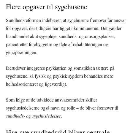
Flere opgaver til sygehusene
Sundhedsreformen indebærer, at sygehusene fremover får ansvar
for opgaver, der tidligere har ligget i kommunerne. Det gælder
blandt andet akut sygepleje, sundheds- og omsorgspladser,
patientrettet forebyggelse og dele af rehabiliteringen og
genoptræningen.
Derudover integreres psykiatrien og somatikken tættere på
sygehusene, så fysisk og psykisk sygdom behandles mere
helhedsorienteret og ligeværdigt.
Som følge af de udvidede ansvarsområder skifter
sygehusledelserne også navn og rolle – de bliver fremover til
sundheds- og sygehusledelser
.
Fire nye sundhedsråd bliver centrale