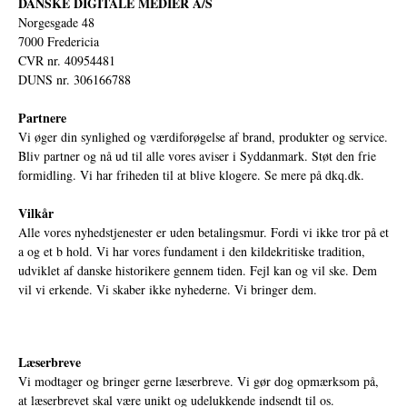
DANSKE DIGITALE MEDIER A/S
Norgesgade 48
7000 Fredericia
CVR nr. 40954481
DUNS nr. 306166788
Partnere
Vi øger din synlighed og værdiforøgelse af brand, produkter og service.
Bliv partner og nå ud til alle vores aviser i Syddanmark. Støt den frie
formidling. Vi har friheden til at blive klogere. Se mere på
dkq.dk.
Vilkår
Alle vores nyhedstjenester er uden betalingsmur. Fordi vi ikke tror på et
a og et b hold. Vi har vores fundament i den kildekritiske tradition,
udviklet af danske historikere gennem tiden. Fejl kan og vil ske. Dem
vil vi erkende. Vi skaber ikke nyhederne. Vi bringer dem.
Læserbreve
Vi modtager og bringer gerne læserbreve. Vi gør dog opmærksom på,
at læserbrevet skal være unikt og udelukkende indsendt til os.