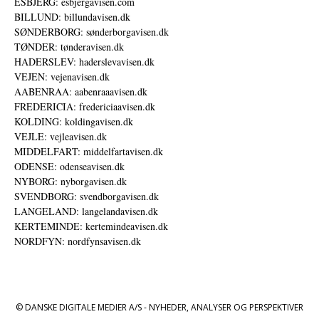
ESBJERG: esbjergavisen.com
BILLUND: billundavisen.dk
SØNDERBORG: sønderborgavisen.dk
TØNDER: tønderavisen.dk
HADERSLEV: haderslevavisen.dk
VEJEN: vejenavisen.dk
AABENRAA: aabenraaavisen.dk
FREDERICIA: fredericiaavisen.dk
KOLDING: koldingavisen.dk
VEJLE: vejleavisen.dk
MIDDELFART: middelfartavisen.dk
ODENSE: odenseavisen.dk
NYBORG: nyborgavisen.dk
SVENDBORG: svendborgavisen.dk
LANGELAND: langelandavisen.dk
KERTEMINDE: kertemindeavisen.dk
NORDFYN: nordfynsavisen.dk
© DANSKE DIGITALE MEDIER A/S - NYHEDER, ANALYSER OG PERSPEKTIVER