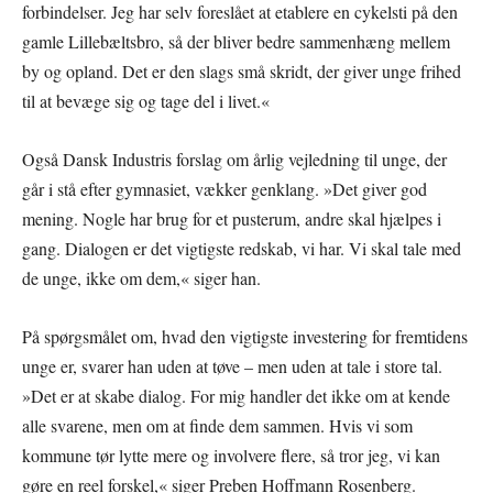
forbindelser. Jeg har selv foreslået at etablere en cykelsti på den
gamle Lillebæltsbro, så der bliver bedre sammenhæng mellem
by og opland. Det er den slags små skridt, der giver unge frihed
til at bevæge sig og tage del i livet.«
Også Dansk Industris forslag om årlig vejledning til unge, der
går i stå efter gymnasiet, vækker genklang. »Det giver god
mening. Nogle har brug for et pusterum, andre skal hjælpes i
gang. Dialogen er det vigtigste redskab, vi har. Vi skal tale med
de unge, ikke om dem,« siger han.
På spørgsmålet om, hvad den vigtigste investering for fremtidens
unge er, svarer han uden at tøve – men uden at tale i store tal.
»Det er at skabe dialog. For mig handler det ikke om at kende
alle svarene, men om at finde dem sammen. Hvis vi som
kommune tør lytte mere og involvere flere, så tror jeg, vi kan
gøre en reel forskel,« siger Preben Hoffmann Rosenberg.