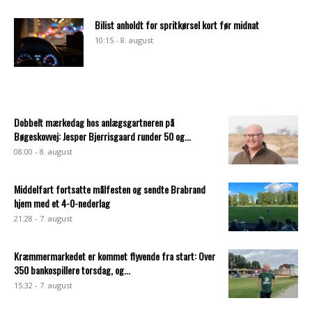
Bilist anholdt for spritkørsel kort før midnat
10:15 - 8. august
Dobbelt mærkedag hos anlægsgartneren på
Bøgeskovvej: Jesper Bjerrisgaard runder 50 og...
08:00 - 8. august
Middelfart fortsatte målfesten og sendte Brabrand
hjem med et 4-0-nederlag
21:28 - 7. august
Kræmmermarkedet er kommet flyvende fra start: Over
350 bankospillere torsdag, og...
15:32 - 7. august