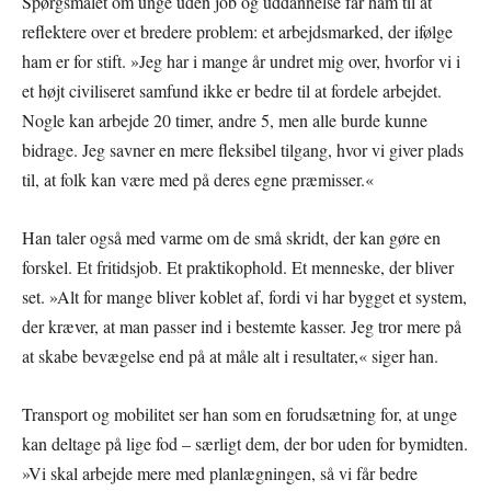
Spørgsmålet om unge uden job og uddannelse får ham til at
reflektere over et bredere problem: et arbejdsmarked, der ifølge
ham er for stift. »Jeg har i mange år undret mig over, hvorfor vi i
et højt civiliseret samfund ikke er bedre til at fordele arbejdet.
Nogle kan arbejde 20 timer, andre 5, men alle burde kunne
bidrage. Jeg savner en mere fleksibel tilgang, hvor vi giver plads
til, at folk kan være med på deres egne præmisser.«
Han taler også med varme om de små skridt, der kan gøre en
forskel. Et fritidsjob. Et praktikophold. Et menneske, der bliver
set. »Alt for mange bliver koblet af, fordi vi har bygget et system,
der kræver, at man passer ind i bestemte kasser. Jeg tror mere på
at skabe bevægelse end på at måle alt i resultater,« siger han.
Transport og mobilitet ser han som en forudsætning for, at unge
kan deltage på lige fod – særligt dem, der bor uden for bymidten.
»Vi skal arbejde mere med planlægningen, så vi får bedre