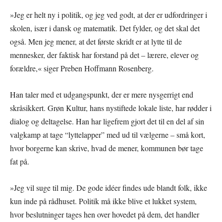
»Jeg er helt ny i politik, og jeg ved godt, at der er udfordringer i
skolen, især i dansk og matematik. Det fylder, og det skal det
også. Men jeg mener, at det første skridt er at lytte til de
mennesker, der faktisk har forstand på det – lærere, elever og
forældre,« siger Preben Hoffmann Rosenberg.
Han taler med et udgangspunkt, der er mere nysgerrigt end
skråsikkert. Grøn Kultur, hans nystiftede lokale liste, har rødder i
dialog og deltagelse. Han har ligefrem gjort det til en del af sin
valgkamp at tage “lyttelapper” med ud til vælgerne – små kort,
hvor borgerne kan skrive, hvad de mener, kommunen bør tage
fat på.
»Jeg vil suge til mig. De gode idéer findes ude blandt folk, ikke
kun inde på rådhuset. Politik må ikke blive et lukket system,
hvor beslutninger tages hen over hovedet på dem, det handler