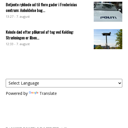
Betjente rykkede ud til flere gader i Fredericias
centrum: Anholdelse bag...
13:27 - 7. august
Kvinde død efter påkørsel af tog ved Kolding:
Strækningen er åben...
12:33 - 7. august
Powered by
Translate