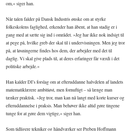
om,« siger han.
Når talen falder på Dansk Industris ønske om at styrke
folkeskolens faglighed, erkender han åbent, at han stadig er i
gang med at sætte sig ind i området. »Jeg har ikke nok indsigt til
at pege på, hvilke greb der skal til i undervisningen. Men jeg tror
på, at løsningerne findes hos dem, der arbejder med det til
daglig. Vi skal give plads til, at deres erfaringer får værdi i det
politiske arbejde.«
Han kalder DI’s forslag om at efteruddanne halvdelen af landets
matematiklærere ambitiøst, men fornuftigt – så længe man
tænker praktisk. »Jeg tror, man kan nå langt med korte kurser og
efteruddannelse i praksis. Man behøver ikke altid gøre tingene
tunge for at gøre dem vigtige,« siger han.
Som tidligere tekniker og håndværker ser Preben Hoffmann