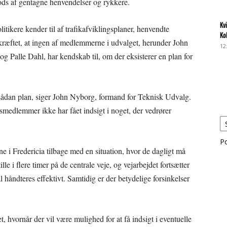
rods af gentagne henvendelser og rykkere.
Kv
olitikere kender til af trafikafviklingsplaner, henvendte
Ko
ræftet, at ingen af medlemmerne i udvalget, herunder John
12
Palle Dahl, har kendskab til, om der eksisterer en plan for
 sådan plan, siger John Nyborg, formand for Teknisk Udvalg.
smedlemmer ikke har fået indsigt i noget, der vedrører
P
ne i Fredericia tilbage med en situation, hvor de dagligt må
le i flere timer på de centrale veje, og vejarbejdet fortsætter
 håndteres effektivt. Samtidig er der betydelige forsinkelser
hvornår der vil være mulighed for at få indsigt i eventuelle