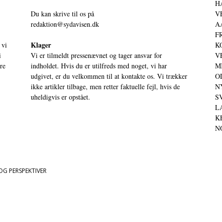
HA
Du kan skrive til os på
VE
redaktion@sydavisen.dk
AA
FR
Klager
 vi
KO
i
Vi er tilmeldt pressenævnet og tager ansvar for
VE
ere
indholdet. Hvis du er utilfreds med noget, vi har
MI
udgivet, er du velkommen til at kontakte os. Vi trækker
OD
ikke artikler tilbage, men retter faktuelle fejl, hvis de
NY
uheldigvis er opstået.
SV
LA
KE
NO
OG PERSPEKTIVER