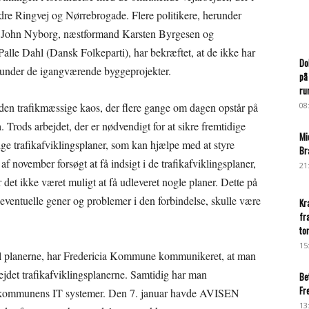
ndre Ringvej og Nørrebrogade. Flere politikere, herunder
, John Nyborg, næstformand Karsten Byrgesen og
le Dahl (Dansk Folkeparti), har bekræftet, at de ikke har
Do
n under de igangværende byggeprojekter.
på
ru
en trafikmæssige kaos, der flere gange om dagen opstår på
08
 Trods arbejdet, der er nødvendigt for at sikre fremtidige
Mi
lige trafikafviklingsplaner, som kan hjælpe med at styre
Br
f november forsøgt at få indsigt i de trafikafviklingsplaner,
21
et ikke været muligt at få udleveret nogle planer. Dette på
 eventuelle gener og problemer i den forbindelse, skulle være
Kr
fr
to
15
til planerne, har Fredericia Kommune kommunikeret, at man
bejdet trafikafviklingsplanerne. Samtidig har man
Be
Fr
ra kommunens IT systemer. Den 7. januar havde AVISEN
13