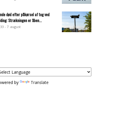
inde død efter påkørsel af tog ved
lding: Strækningen er åben...
:33 - 7. august
owered by
Translate