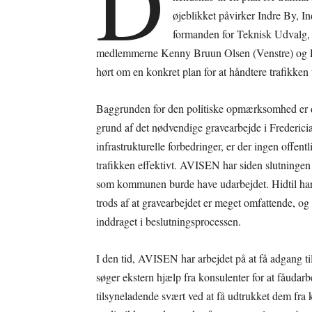
D
øjeblikket påvirker Indre By, I
formanden for Teknisk Udvalg
medlemmerne Kenny Bruun Olsen (Venstre) og Pal
hørt om en konkret plan for at håndtere trafikke
Baggrunden for den politiske opmærksomhed er d
grund af det nødvendige gravearbejde i Fredericia.
infrastrukturelle forbedringer, er der ingen offent
trafikken effektivt. AVISEN har siden slutningen a
som kommunen burde have udarbejdet. Hidtil har d
trods af at gravearbejdet er meget omfattende, og
inddraget i beslutningsprocessen.
I den tid, AVISEN har arbejdet på at få adgang 
søger ekstern hjælp fra konsulenter for at fåudar
tilsyneladende svært ved at få udtrukket dem f