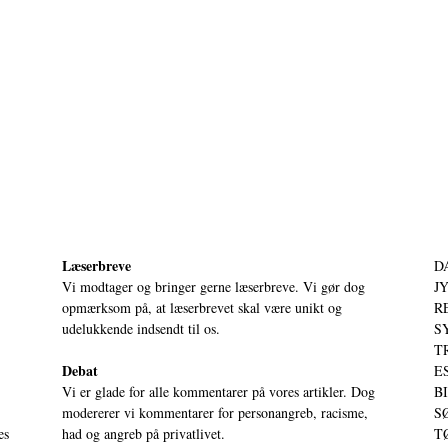
Læserbreve
D
Vi modtager og bringer gerne læserbreve. Vi gør dog
JY
opmærksom på, at læserbrevet skal være unikt og
RE
udelukkende indsendt til os.
S
T
Debat
ES
Vi er glade for alle kommentarer på vores artikler. Dog
BI
modererer vi kommentarer for personangreb, racisme,
SØ
es
had og angreb på privatlivet.
TØ