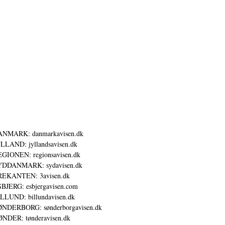
ANMARK: danmarkavisen.dk
LLAND: jyllandsavisen.dk
GIONEN: regionsavisen.dk
YDDANMARK: sydavisen.dk
REKANTEN: 3avisen.dk
BJERG: esbjergavisen.com
LLUND: billundavisen.dk
NDERBORG: sønderborgavisen.dk
NDER: tønderavisen.dk