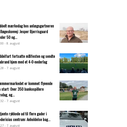
bbelt mærkedag hos anlægsgartneren
 Bøgeskovvej: Jesper Bjerrisgaard
nder 50 og...
:00 - 8. august
ddelfart fortsatte målfesten og sendte
abrand hjem med et 4-0-nederlag
:28 - 7. august
æmmermarkedet er kommet flyvende
a start: Over 350 bankospillere
rsdag, og...
:32 - 7. august
tjente rykkede ud til flere gader i
edericias centrum: Anholdelse bag...
:27 - 7. august