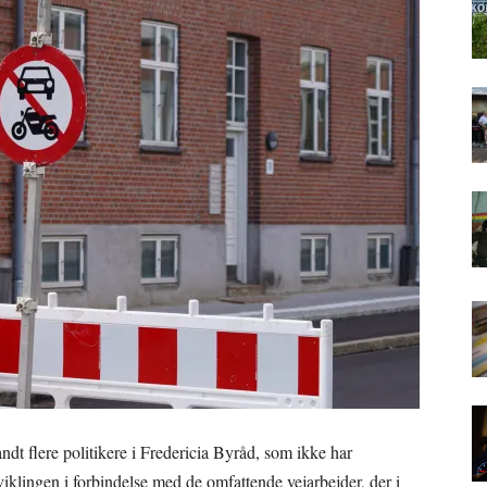
landt flere politikere i Fredericia Byråd, som ikke har
fviklingen i forbindelse med de omfattende vejarbejder, der i