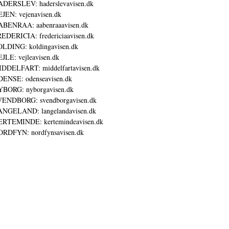
DERSLEV: haderslevavisen.dk
JEN: vejenavisen.dk
BENRAA: aabenraaavisen.dk
EDERICIA: fredericiaavisen.dk
LDING: koldingavisen.dk
JLE: vejleavisen.dk
DDELFART: middelfartavisen.dk
ENSE: odenseavisen.dk
BORG: nyborgavisen.dk
ENDBORG: svendborgavisen.dk
NGELAND: langelandavisen.dk
RTEMINDE: kertemindeavisen.dk
RDFYN: nordfynsavisen.dk