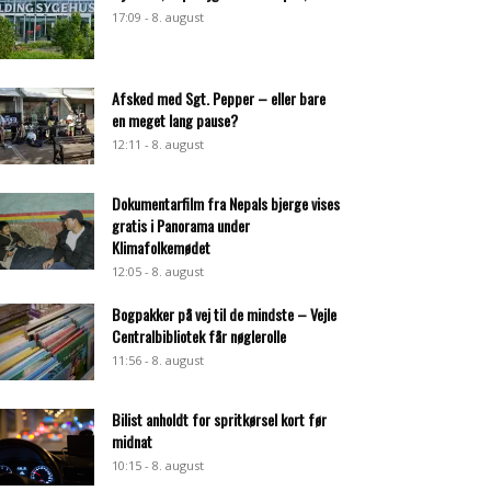
17:09 - 8. august
Afsked med Sgt. Pepper – eller bare
en meget lang pause?
12:11 - 8. august
Dokumentarfilm fra Nepals bjerge vises
gratis i Panorama under
Klimafolkemødet
12:05 - 8. august
Bogpakker på vej til de mindste – Vejle
Centralbibliotek får nøglerolle
11:56 - 8. august
Bilist anholdt for spritkørsel kort før
midnat
10:15 - 8. august