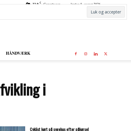
C
22.9
Copenhagen
lørdag 8. august 2026
HÅNDVÆRK
fvikling i
Cyklist kørt på sygehus efter påkørsel