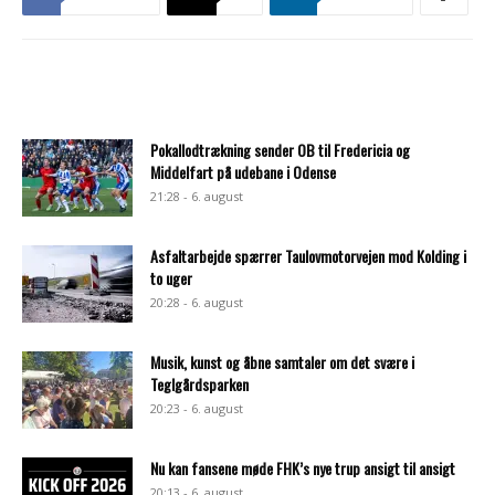
Pokallodtrækning sender OB til Fredericia og
Middelfart på udebane i Odense
21:28 - 6. august
Asfaltarbejde spærrer Taulovmotorvejen mod Kolding i
to uger
20:28 - 6. august
Musik, kunst og åbne samtaler om det svære i
Teglgårdsparken
20:23 - 6. august
Nu kan fansene møde FHK’s nye trup ansigt til ansigt
20:13 - 6. august