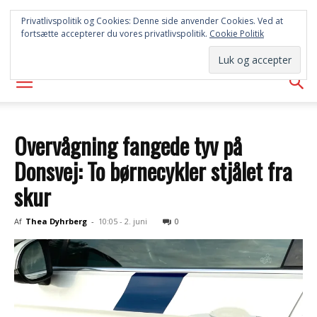
SYD
Privatlivspolitik og Cookies: Denne side anvender Cookies. Ved at
fortsætte accepterer du vores privatlivspolitik.
Cookie Politik
AVISEN
Overvågning fangede tyv på
Donsvej: To børnecykler stjålet fra
skur
Af
Thea Dyhrberg
-
10:05 - 2. juni
0