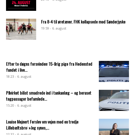
Fra 8-4 til øretæver. FHK kollapsede mod Sønderjyske
19:59 - 6. august
Efter to døgns forsvinden: 15-årig pige fra Hedensted
fundet i live...
18:23 - 6. august
Påvirket bilist smadrede ind i tankanlæg – og beruset
togpassager befamlede...
15:20 - 6. august
Louise Mejnert Ferslev om vejen mod en tredje
Lillebæltsbro: »Jeg synes,...
12:32 - 6. august