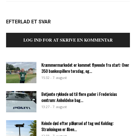
EFTERLAD ET SVAR
LOG IND FOR AT SKRIVE EN KOMMENTAR
Kræmmermarkedet er kommet flyvende fra start: Over
350 bankospillere torsdag, og...
15:32 - 7. august
Betjente rykkede ud til flere gader i Fredericias
centrum: Anholdelse bag...
13:27 - 7. august
Kvinde død efter påkørsel af tog ved Kolding:
Strækningen er åben...
12:33 - 7. august