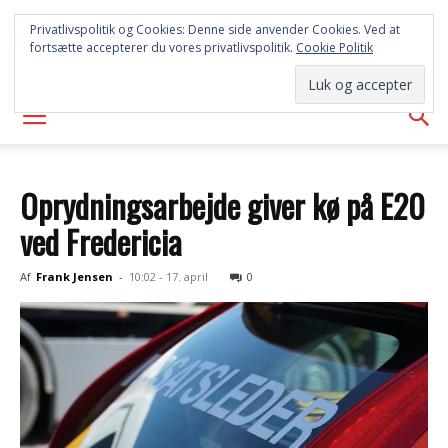
SYD
Privatlivspolitik og Cookies: Denne side anvender Cookies. Ved at
fortsætte accepterer du vores privatlivspolitik.
Cookie Politik
AVISEN
Oprydningsarbejde giver kø på E20
ved Fredericia
Af
Frank Jensen
-
10:02 - 17. april
0