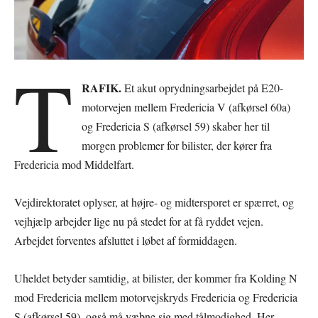
T
RAFIK.
Et akut oprydningsarbejdet på E20-
motorvejen mellem Fredericia V (afkørsel 60a)
og Fredericia S (afkørsel 59) skaber her til
morgen problemer for bilister, der kører fra
Fredericia mod Middelfart.
Vejdirektoratet oplyser, at højre- og midtersporet er spærret, og
vejhjælp arbejder lige nu på stedet for at få ryddet vejen.
Arbejdet forventes afsluttet i løbet af formiddagen.
Uheldet betyder samtidig, at bilister, der kommer fra Kolding N
mod Fredericia mellem motorvejskryds Fredericia og Fredericia
S (afkørsel 59), også må væbne sig med tålmodighed. Her