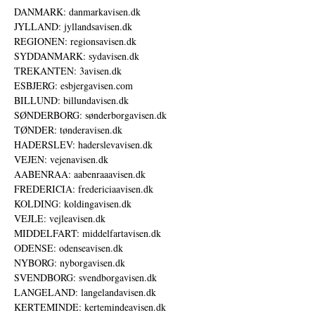
DANMARK: danmarkavisen.dk
JYLLAND: jyllandsavisen.dk
REGIONEN: regionsavisen.dk
SYDDANMARK: sydavisen.dk
TREKANTEN: 3avisen.dk
ESBJERG: esbjergavisen.com
BILLUND: billundavisen.dk
SØNDERBORG: sønderborgavisen.dk
TØNDER: tønderavisen.dk
HADERSLEV: haderslevavisen.dk
VEJEN: vejenavisen.dk
AABENRAA: aabenraaavisen.dk
FREDERICIA: fredericiaavisen.dk
KOLDING: koldingavisen.dk
VEJLE: vejleavisen.dk
MIDDELFART: middelfartavisen.dk
ODENSE: odenseavisen.dk
NYBORG: nyborgavisen.dk
SVENDBORG: svendborgavisen.dk
LANGELAND: langelandavisen.dk
KERTEMINDE: kertemindeavisen.dk