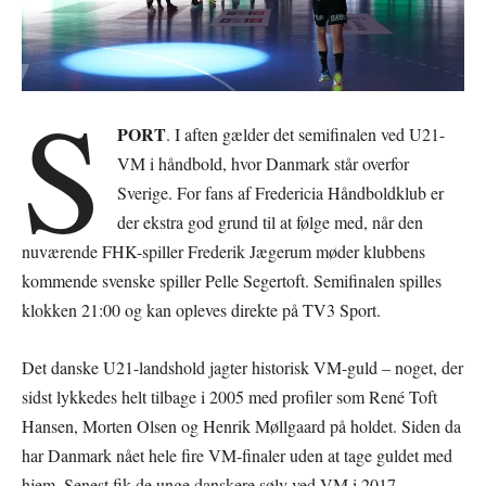
S
PORT
. I aften gælder det semifinalen ved U21-
VM i håndbold, hvor Danmark står overfor
Sverige. For fans af Fredericia Håndboldklub er
der ekstra god grund til at følge med, når den
nuværende FHK-spiller Frederik Jægerum møder klubbens
kommende svenske spiller Pelle Segertoft. Semifinalen spilles
klokken 21:00 og kan opleves direkte på TV3 Sport.
Det danske U21-landshold jagter historisk VM-guld – noget, der
sidst lykkedes helt tilbage i 2005 med profiler som René Toft
Hansen, Morten Olsen og Henrik Møllgaard på holdet. Siden da
har Danmark nået hele fire VM-finaler uden at tage guldet med
hjem. Senest fik de unge danskere sølv ved VM i 2017.