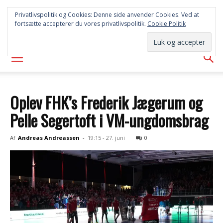
SYD
Privatlivspolitik og Cookies: Denne side anvender Cookies. Ved at
fortsætte accepterer du vores privatlivspolitik.
Cookie Politik
AVISEN
Oplev FHK’s Frederik Jægerum og
Pelle Segertoft i VM-ungdomsbrag
Af
Andreas Andreassen
-
19:15 - 27. juni
0