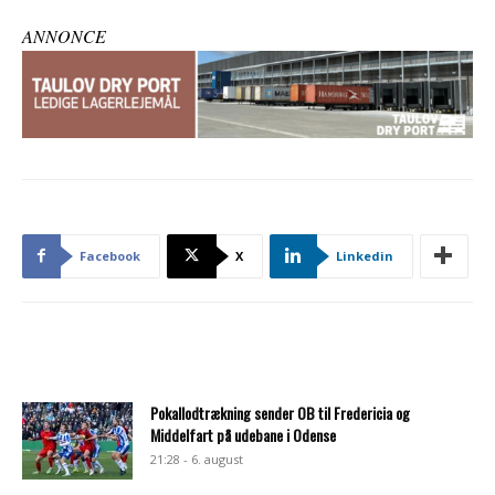
ANNONCE
Facebook
X
Linkedin
Pokallodtrækning sender OB til Fredericia og
Middelfart på udebane i Odense
21:28 - 6. august