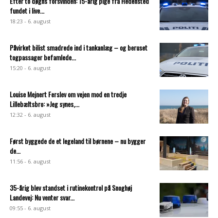
Efter to døgns forsvinden: 15-årig pige fra Hedensted
fundet i live...
18:23 - 6. august
Påvirket bilist smadrede ind i tankanlæg – og beruset
togpassager befamlede...
15:20 - 6. august
Louise Mejnert Ferslev om vejen mod en tredje
Lillebæltsbro: »Jeg synes,...
12:32 - 6. august
Først byggede de et legeland til børnene – nu bygger
de...
11:56 - 6. august
35-årig blev standset i rutinekontrol på Snoghøj
Landevej: Nu venter svar...
09:55 - 6. august