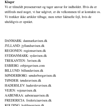
Klager
Vi er tilmeldt pressenævnet og tager ansvar for indholdet. Hvis du er
utilfreds med noget, vi har udgivet, er du velkommen til at kontakte os.
Vi trækker ikke artikler tilbage, men retter faktuelle fejl, hvis de
uheldigvis er opstået.
DANMARK: danmarkavisen.dk
JYLLAND: jyllandsavisen.dk
REGIONEN: regionsavisen.dk
SYDDANMARK: sydavisen.dk
TREKANTEN: 3avisen.dk
ESBJERG: esbjergavisen.com
BILLUND: billundavisen.dk
SØNDERBORG: sønderborgavisen.dk
TØNDER: tønderavisen.dk
HADERSLEV: haderslevavisen.dk
VEJEN: vejenavisen.dk
AABENRAA: aabenraaavisen.dk
FREDERICIA: fredericiaavisen.dk
KOLDING: koldingavisen.dk