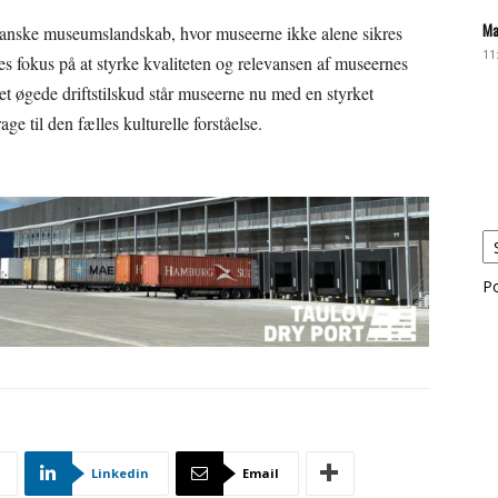
Ma
t danske museumslandskab, hvor museerne ikke alene sikres
11
s fokus på at styrke kvaliteten og relevansen af museernes
t øgede driftstilskud står museerne nu med en styrket
ge til den fælles kulturelle forståelse.
P
Linkedin
Email