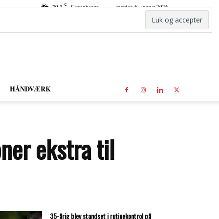
C
20.1
Copenhagen
torsdag 6. august 2026
HÅNDVÆRK
er ekstra til
35-årig blev standset i rutinekontrol på