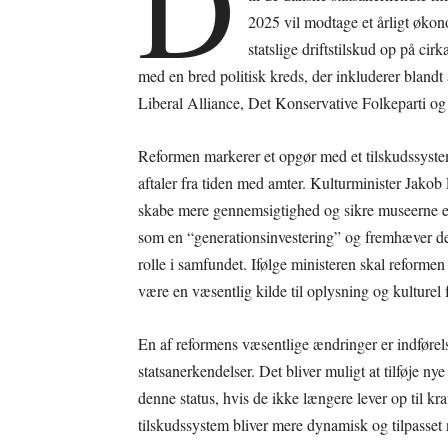
D
2025 vil modtage et årligt økon
statslige driftstilskud op på ci
med en bred politisk kreds, der inkluderer bland
Liberal Alliance, Det Konservative Folkeparti og
Reformen markerer et opgør med et tilskudssystem,
aftaler fra tiden med amter. Kulturminister Jakob
skabe mere gennemsigtighed og sikre museerne e
som en “generationsinvestering” og fremhæver dens
rolle i samfundet. Ifølge ministeren skal reformen 
være en væsentlig kilde til oplysning og kulturel f
En af reformens væsentlige ændringer er indføre
statsanerkendelser. Det bliver muligt at tilføje 
denne status, hvis de ikke længere lever op til k
tilskudssystem bliver mere dynamisk og tilpasset