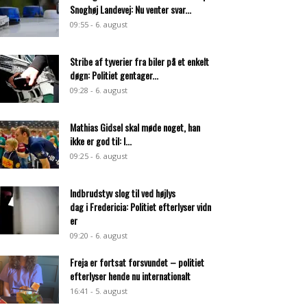
Snoghøj Landevej: Nu venter svar...
09:55 - 6. august
Stribe af tyverier fra biler på et enkelt
døgn: Politiet gentager...
09:28 - 6. august
Mathias Gidsel skal møde noget, han
ikke er god til: I...
09:25 - 6. august
Indbrudstyv slog til ved højlys
dag i Fredericia: Politiet efterlyser vidn
er
09:20 - 6. august
Freja er fortsat forsvundet – politiet
efterlyser hende nu internationalt
16:41 - 5. august