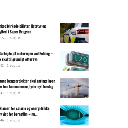
rkopåvirkede bilister, listetyv og
ytteri i Super Brugsen
:55 - 5. august
tarbejde på motorvejen ved Kolding –
o skal til grundigt eftersyn
:52 - 5. august
ønne byggeprojekter skal springe køen
er hos kommunerne, lyder nyt forslag
:49 - 5. august
klamer for solarie og energidrikke
ev vist før børnefilm – nu...
:46 - 5. august