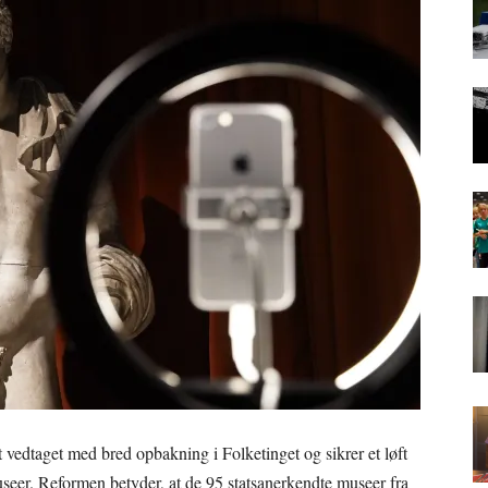
vedtaget med bred opbakning i Folketinget og sikrer et løft
useer. Reformen betyder, at de 95 statsanerkendte museer fra