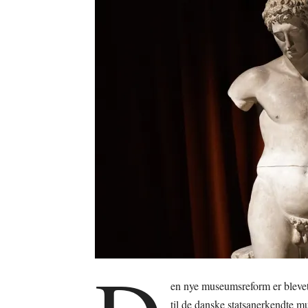
en nye museumsreform er blevet 
til de danske statsanerkendte m