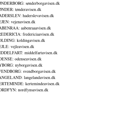
NDERBORG: sønderborgavisen.dk
NDER: tønderavisen.dk
DERSLEV: haderslevavisen.dk
JEN: vejenavisen.dk
BENRAA: aabenraaavisen.dk
EDERICIA: fredericiaavisen.dk
LDING: koldingavisen.dk
JLE: vejleavisen.dk
DDELFART: middelfartavisen.dk
ENSE: odenseavisen.dk
BORG: nyborgavisen.dk
ENDBORG: svendborgavisen.dk
NGELAND: langelandavisen.dk
RTEMINDE: kertemindeavisen.dk
RDFYN: nordfynsavisen.dk