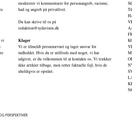
modererer vi kommentarer for personangreb, racisme,
SØ
es
had og angreb på privatlivet.
TØ
HA
Du kan skrive til os på
VE
redaktion@sydavisen.dk
AA
FR
Klager
 vi
KO
i
Vi er tilmeldt pressenævnet og tager ansvar for
VE
ere
indholdet. Hvis du er utilfreds med noget, vi har
MI
udgivet, er du velkommen til at kontakte os. Vi trækker
OD
ikke artikler tilbage, men retter faktuelle fejl, hvis de
NY
uheldigvis er opstået.
SV
LA
KE
NO
OG PERSPEKTIVER