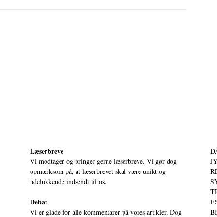
Læserbreve
D
Vi modtager og bringer gerne læserbreve. Vi gør dog
JY
opmærksom på, at læserbrevet skal være unikt og
RE
udelukkende indsendt til os.
S
T
Debat
ES
Vi er glade for alle kommentarer på vores artikler. Dog
BI