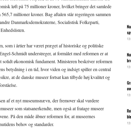
omisk løft på 75 millioner kroner, hvilket bringer det samlede
rka 565,7 millioner kroner. Bag aftalen står regeringen sammen
t andre Danmarksdemokraterne, Socialistisk Folkeparti,
Na
 Enhedslisten.
sp
13
 som i årtier har været præget af historiske og politiske
 Engel-Schmidt understreger, at formålet med reformen er at
Na
br
t solidt økonomisk fundament. Ministeren beskriver reformen
13
 betydning i en tid, hvor viden og indsigt spiller en central
sikre, at de danske museer fortsat kan tilbyde høj kvalitet og
Gr
orståelse.
ov
13
lsen af et nyt museumsnævn, der fremover skal vurdere
nye museer som statsanerkendte, men også at fratage museer
Re
ravene. På den måde åbner reformen for, at museernes
bl
13
 nutidens behov og standarder.