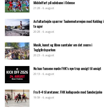
Middelfart på udebane i Odense
21:28 - 6. august
Asfaltarbejde spærrer Taulovmotorvejen mod Kolding i
to uger
20:28 - 6. august
Musik, kunst og åbne samtaler om det svære i
Teglgårdsparken
20:23 - 6. august
Nu kan fansene møde FHK’s nye trup ansigt til ansigt
20:13 - 6. august
Fra 8-4 til øretæver. FHK kollapsede mod Sønderjyske
19:59 - 6. august