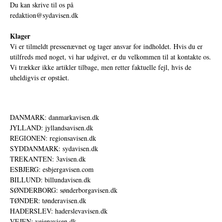
Du kan skrive til os på
redaktion@sydavisen.dk
Klager
Vi er tilmeldt pressenævnet og tager ansvar for indholdet. Hvis du er
utilfreds med noget, vi har udgivet, er du velkommen til at kontakte os.
Vi trækker ikke artikler tilbage, men retter faktuelle fejl, hvis de
uheldigvis er opstået.
DANMARK: danmarkavisen.dk
JYLLAND: jyllandsavisen.dk
REGIONEN: regionsavisen.dk
SYDDANMARK: sydavisen.dk
TREKANTEN: 3avisen.dk
ESBJERG: esbjergavisen.com
BILLUND: billundavisen.dk
SØNDERBORG: sønderborgavisen.dk
TØNDER: tønderavisen.dk
HADERSLEV: haderslevavisen.dk
VEJEN: vejenavisen.dk