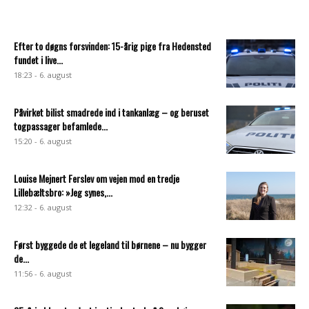
Efter to døgns forsvinden: 15-årig pige fra Hedensted
fundet i live...
18:23 - 6. august
Påvirket bilist smadrede ind i tankanlæg – og beruset
togpassager befamlede...
15:20 - 6. august
Louise Mejnert Ferslev om vejen mod en tredje
Lillebæltsbro: »Jeg synes,...
12:32 - 6. august
Først byggede de et legeland til børnene – nu bygger
de...
11:56 - 6. august