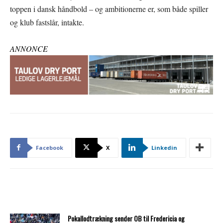
toppen i dansk håndbold – og ambitionerne er, som både spiller
og klub fastslår, intakte.
ANNONCE
Facebook
X
Linkedin
Pokallodtrækning sender OB til Fredericia og