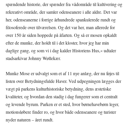
spændende historie, der spænder fra vådområde til kultivering og
rekreativt område, der samler odenseanere i alle aldre. Det var
her, odenseanerne i forrige århundrede spankulerede rundt og
filosoferede over tilværelsen. Og det var her, man allerede for
over 150 år siden hoppede på åfarten. Og så er mosen opkaldt
efter de munke, der holdt til i det kloster, hvor jeg har min
daglige gang, og som vi i dag kalder Historiens Hus,« udtaler
stadsarkivar Johnny Wøllekær.
Munke Mose er udvalgt som et af 11 nye anlæg, der nu føjes til
listen over Betydningsfulde Haver. Ved udpegningen lægges der
vægt på parkens kulturhistoriske betydning, dens æstetiske
kvaliteter, og hvordan den stadig i dag fungerer som et centralt
og levende byrum. Parken er et sted, hvor børnehavebørn leger,
motionsløbere finder ro, og hvor både odenseanere og turister
nyder naturen – året rundt.