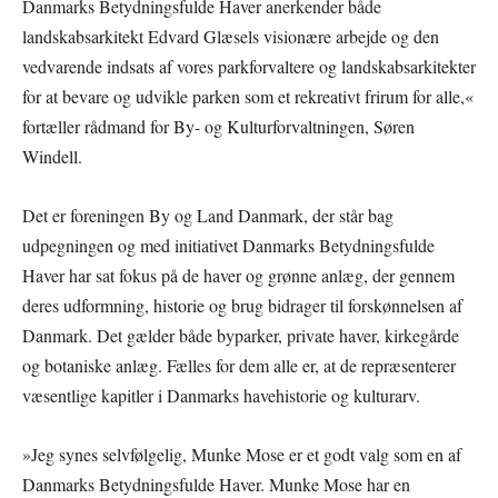
Danmarks Betydningsfulde Haver anerkender både
landskabsarkitekt Edvard Glæsels visionære arbejde og den
vedvarende indsats af vores parkforvaltere og landskabsarkitekter
for at bevare og udvikle parken som et rekreativt frirum for alle,«
fortæller rådmand for By- og Kulturforvaltningen, Søren
Windell.
Det er foreningen By og Land Danmark, der står bag
udpegningen og med initiativet Danmarks Betydningsfulde
Haver har sat fokus på de haver og grønne anlæg, der gennem
deres udformning, historie og brug bidrager til forskønnelsen af
Danmark. Det gælder både byparker, private haver, kirkegårde
og botaniske anlæg. Fælles for dem alle er, at de repræsenterer
væsentlige kapitler i Danmarks havehistorie og kulturarv.
»Jeg synes selvfølgelig, Munke Mose er et godt valg som en af
Danmarks Betydningsfulde Haver. Munke Mose har en