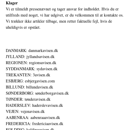
Klager
Vi er tilmeldt pressenævnet og tager ansvar for indholdet. Hvis du er
utilfreds med noget, vi har udgivet, er du velkommen til at kontakte os.
Vi trækker ikke artikler tilbage, men retter faktuelle fejl, hvis de
uheldigvis er opstået.
DANMARK: danmarkavisen.dk
JYLLAND: jyllandsavisen.dk
REGIONEN: regionsavisen.dk
SYDDANMARK: sydavisen.dk
TREKANTEN: 3avisen.dk
ESBJERG: esbjergavisen.com
BILLUND: billundavisen.dk
SØNDERBORG: sønderborgavisen.dk
TØNDER: tønderavisen.dk
HADERSLEV: haderslevavisen.dk
VEJEN: vejenavisen.dk
AABENRAA: aabenraaavisen.dk
FREDERICIA: fredericiaavisen.dk
KOLDING: koldingavisen.dk