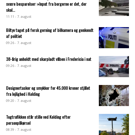
svære besparelser: »Input fra borgerne er det, der
skal...
11:11 - 7. august
Biltyv taget på fersk gerning af bilkamera og genkendt
af politiet
09:26 - 7. august
38-årig anholdt med skarpladt våben i Fredericia i nat
09:26 - 7. august
Designertasker og smykker for 45.000 kroner stjålet
fra lejlighed i Kolding
09:20 - 7. august
Togtrafikken står stille ved Kolding efter
personpåkørsel
08:39 - 7. august