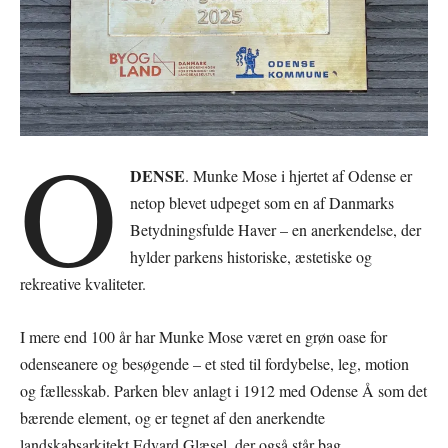
O
DENSE
. Munke Mose i hjertet af Odense er
netop blevet udpeget som en af Danmarks
Betydningsfulde Haver – en anerkendelse, der
hylder parkens historiske, æstetiske og
rekreative kvaliteter.
I mere end 100 år har Munke Mose været en grøn oase for
odenseanere og besøgende – et sted til fordybelse, leg, motion
og fællesskab. Parken blev anlagt i 1912 med Odense Å som det
bærende element, og er tegnet af den anerkendte
landskabsarkitekt Edvard Glæsel, der også står bag