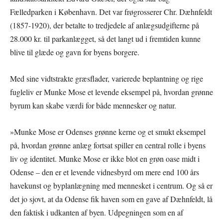
Fælledparken i København. Det var frøgrosserer Chr. Dæhnfeldt
(1857-1920), der betalte to tredjedele af anlægsudgifterne på
28.000 kr. til parkanlægget, så det langt ud i fremtiden kunne
blive til glæde og gavn for byens borgere.
Med sine vidtstrakte græsflader, varierede beplantning og rige
fugleliv er Munke Mose et levende eksempel på, hvordan grønne
byrum kan skabe værdi for både mennesker og natur.
»Munke Mose er Odenses grønne kerne og et smukt eksempel
på, hvordan grønne anlæg fortsat spiller en central rolle i byens
liv og identitet. Munke Mose er ikke blot en grøn oase midt i
Odense – den er et levende vidnesbyrd om mere end 100 års
havekunst og byplanlægning med mennesket i centrum. Og så er
det jo sjovt, at da Odense fik haven som en gave af Dæhnfeldt, lå
den faktisk i udkanten af byen. Udpegningen som en af