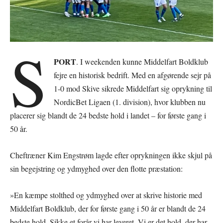
S
PORT
. I weekenden kunne Middelfart Boldklub
fejre en historisk bedrift. Med en afgørende sejr på
1-0 mod Skive sikrede Middelfart sig oprykning til
NordicBet Ligaen (1. division), hvor klubben nu
placerer sig blandt de 24 bedste hold i landet – for første gang i
50 år.
Cheftræner Kim Engstrøm lagde efter oprykningen ikke skjul på
sin begejstring og ydmyghed over den flotte præstation:
»En kæmpe stolthed og ydmyghed over at skrive historie med
Middelfart Boldklub, der for første gang i 50 år er blandt de 24
bedste hold. Sikke et forår vi har leveret. Vi er det hold, der har