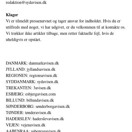
redaktion@sydavisen.dk
Klager
Vi er tilmeldt pressenævnet og tager ansvar for indholdet. Hvis du er
utilfreds med noget, vi har udgivet, er du velkommen til at kontakte os.
Vi trækker ikke artikler tilbage, men retter faktuelle fejl, hvis de
uheldigvis er opstået.
DANMARK: danmarkavisen.dk
JYLLAND: jyllandsavisen.dk
REGIONEN: regionsavisen.dk
SYDDANMARK: sydavisen.dk
TREKANTEN: 3avisen.dk
ESBJERG: esbjergavisen.com
BILLUND: billundavisen.dk
SØNDERBORG: sønderborgavisen.dk
TØNDER: tønderavisen.dk
HADERSLEV: haderslevavisen.dk
VEJEN: vejenavisen.dk
AABENRAA: aabenraaavisen.dk