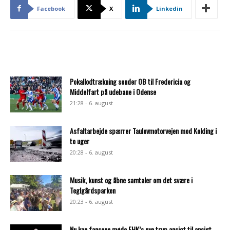
Facebook
X
Linkedin
Pokallodtrækning sender OB til Fredericia og
Middelfart på udebane i Odense
21:28 - 6. august
Asfaltarbejde spærrer Taulovmotorvejen mod Kolding i
to uger
20:28 - 6. august
Musik, kunst og åbne samtaler om det svære i
Teglgårdsparken
20:23 - 6. august
Nu kan fansene møde FHK’s nye trup ansigt til ansigt