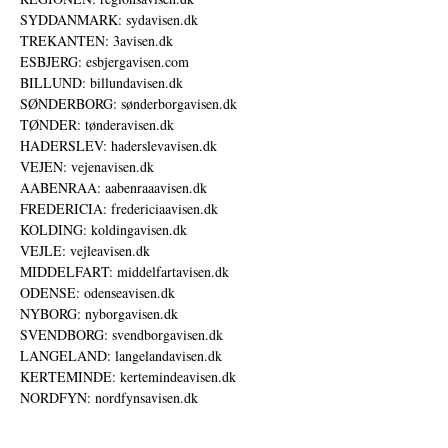
SYDDANMARK: sydavisen.dk
TREKANTEN: 3avisen.dk
ESBJERG: esbjergavisen.com
BILLUND: billundavisen.dk
SØNDERBORG: sønderborgavisen.dk
TØNDER: tønderavisen.dk
HADERSLEV: haderslevavisen.dk
VEJEN: vejenavisen.dk
AABENRAA: aabenraaavisen.dk
FREDERICIA: fredericiaavisen.dk
KOLDING: koldingavisen.dk
VEJLE: vejleavisen.dk
MIDDELFART: middelfartavisen.dk
ODENSE: odenseavisen.dk
NYBORG: nyborgavisen.dk
SVENDBORG: svendborgavisen.dk
LANGELAND: langelandavisen.dk
KERTEMINDE: kertemindeavisen.dk
NORDFYN: nordfynsavisen.dk