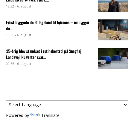
12:32 - 6. august
Først byggede de et legeland til børnene – nu bygger
de...
11:56 - 6. august
35-årig blev standset i rutinekontrol på Snoghøj
Landevej: Nu venter svar...
09:55 - 6. august
Powered by
Translate