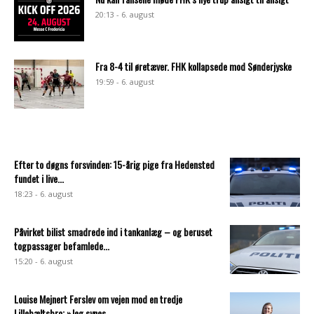
20:13 - 6. august
Fra 8-4 til øretæver. FHK kollapsede mod Sønderjyske
19:59 - 6. august
Efter to døgns forsvinden: 15-årig pige fra Hedensted
fundet i live...
18:23 - 6. august
Påvirket bilist smadrede ind i tankanlæg – og beruset
togpassager befamlede...
15:20 - 6. august
Louise Mejnert Ferslev om vejen mod en tredje
Lillebæltsbro: »Jeg synes,...