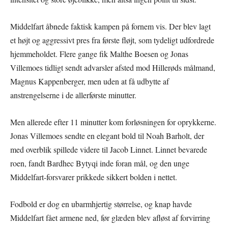
Middelfart åbnede faktisk kampen på fornem vis. Der blev lagt
et højt og aggressivt pres fra første fløjt, som tydeligt udfordrede
hjemmeholdet. Flere gange fik Malthe Boesen og Jonas
Villemoes tidligt sendt advarsler afsted mod Hillerøds målmand,
Magnus Kappenberger, men uden at få udbytte af
anstrengelserne i de allerførste minutter.
Men allerede efter 11 minutter kom forløsningen for oprykkerne.
Jonas Villemoes sendte en elegant bold til Noah Barholt, der
med overblik spillede videre til Jacob Linnet. Linnet bevarede
roen, fandt Bardhec Bytyqi inde foran mål, og den unge
Middelfart-forsvarer prikkede sikkert bolden i nettet.
Fodbold er dog en ubarmhjertig størrelse, og knap havde
Middelfart fået armene ned, før glæden blev afløst af forvirring