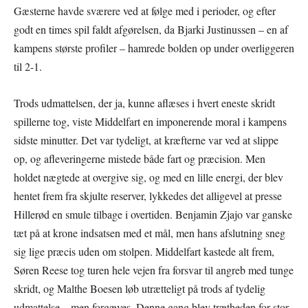
Gæsterne havde sværere ved at følge med i perioder, og efter
godt en times spil faldt afgørelsen, da Bjarki Justinussen – en af
kampens største profiler – hamrede bolden op under overliggeren
til 2-1.
Trods udmattelsen, der ja, kunne aflæses i hvert eneste skridt
spillerne tog, viste Middelfart en imponerende moral i kampens
sidste minutter. Det var tydeligt, at kræfterne var ved at slippe
op, og afleveringerne mistede både fart og præcision. Men
holdet nægtede at overgive sig, og med en lille energi, der blev
hentet frem fra skjulte reserver, lykkedes det alligevel at presse
Hillerød en smule tilbage i overtiden. Benjamin Zjajo var ganske
tæt på at krone indsatsen med et mål, men hans afslutning sneg
sig lige præcis uden om stolpen. Middelfart kastede alt frem,
Søren Reese tog turen hele vejen fra forsvar til angreb med tunge
skridt, og Malthe Boesen løb utrætteligt på trods af tydelig
udmattelse – men forgæves. Denne gang blev trætheden for stor