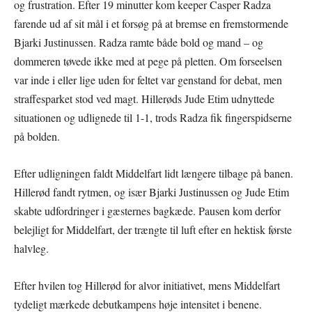
og frustration. Efter 19 minutter kom keeper Casper Radza
farende ud af sit mål i et forsøg på at bremse en fremstormende
Bjarki Justinussen. Radza ramte både bold og mand – og
dommeren tøvede ikke med at pege på pletten. Om forseelsen
var inde i eller lige uden for feltet var genstand for debat, men
straffesparket stod ved magt. Hillerøds Jude Etim udnyttede
situationen og udlignede til 1-1, trods Radza fik fingerspidserne
på bolden.
Efter udligningen faldt Middelfart lidt længere tilbage på banen.
Hillerød fandt rytmen, og især Bjarki Justinussen og Jude Etim
skabte udfordringer i gæsternes bagkæde. Pausen kom derfor
belejligt for Middelfart, der trængte til luft efter en hektisk første
halvleg.
Efter hvilen tog Hillerød for alvor initiativet, mens Middelfart
tydeligt mærkede debutkampens høje intensitet i benene.