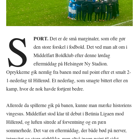
S
PORT.
Det er de små marginaler, som ofte gør
den store forskel i fodbold. Det ved man alt om i
Middelfart Boldklub efter denne lørdag
eftermiddag på Helsingør Ny Stadion.
Oprykkerne gik nemlig fra banen med nul point efter et smalt 2-
1-nederlag til Hillerød. Et nederlag, som smagte bittert efter en
kamp, hvor de nok havde fortjent bedre.
Allerede da spillerne gik på banen, kunne man mærke historiens
vingesus. Middelfart stod klar til debut i Betinia Ligaen mod
Hillerød, og luften sitrede af forventning og en pæn
sommerhede. Det var en eftermiddag, der både bød på nerver,
intensitet og store øjeblikke, men altså ingen point til sidst.