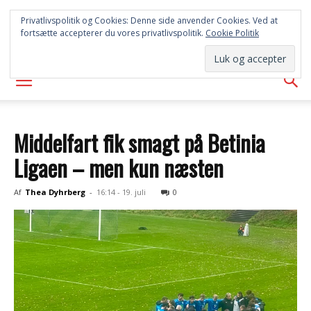
SYD
Privatlivspolitik og Cookies: Denne side anvender Cookies. Ved at
fortsætte accepterer du vores privatlivspolitik.
Cookie Politik
AVISEN
Middelfart fik smagt på Betinia
Ligaen – men kun næsten
Af
Thea Dyhrberg
-
16:14 - 19. juli
0