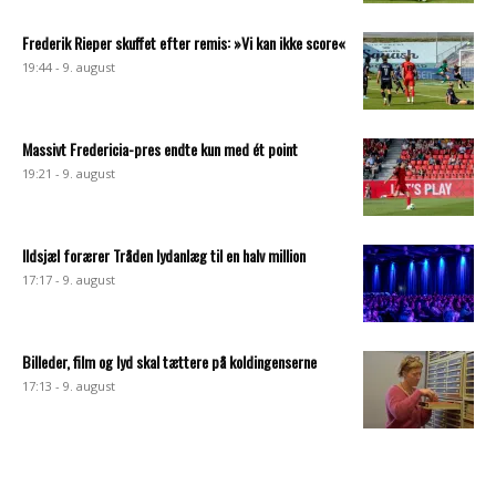
Frederik Rieper skuffet efter remis: »Vi kan ikke score«
19:44 - 9. august
Massivt Fredericia-pres endte kun med ét point
19:21 - 9. august
Ildsjæl forærer Tråden lydanlæg til en halv million
17:17 - 9. august
Billeder, film og lyd skal tættere på koldingenserne
17:13 - 9. august