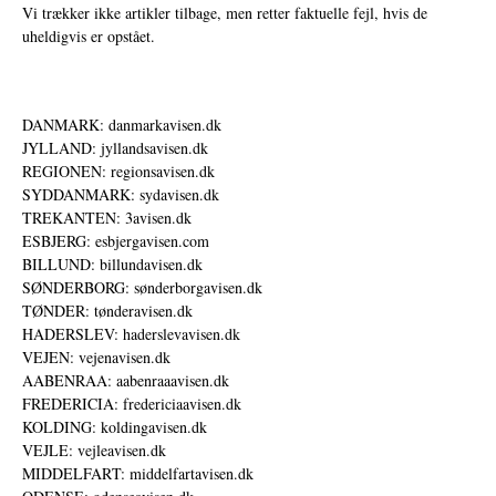
Vi trækker ikke artikler tilbage, men retter faktuelle fejl, hvis de
uheldigvis er opstået.
DANMARK: danmarkavisen.dk
JYLLAND: jyllandsavisen.dk
REGIONEN: regionsavisen.dk
SYDDANMARK: sydavisen.dk
TREKANTEN: 3avisen.dk
ESBJERG: esbjergavisen.com
BILLUND: billundavisen.dk
SØNDERBORG: sønderborgavisen.dk
TØNDER: tønderavisen.dk
HADERSLEV: haderslevavisen.dk
VEJEN: vejenavisen.dk
AABENRAA: aabenraaavisen.dk
FREDERICIA: fredericiaavisen.dk
KOLDING: koldingavisen.dk
VEJLE: vejleavisen.dk
MIDDELFART: middelfartavisen.dk