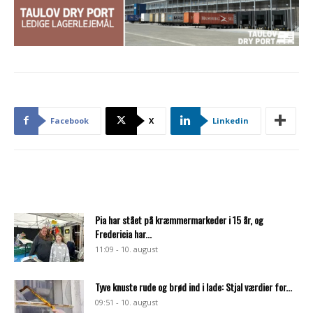
Facebook
X
Linkedin
Pia har stået på kræmmermarkeder i 15 år, og
Fredericia har...
11:09 - 10. august
Tyve knuste rude og brød ind i lade: Stjal værdier for...
09:51 - 10. august