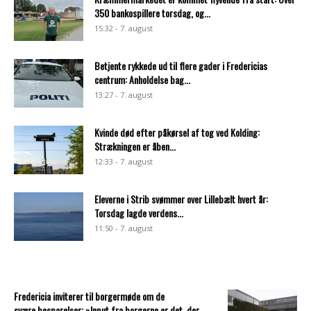
350 bankospillere torsdag, og...
15:32 - 7. august
Betjente rykkede ud til flere gader i Fredericias
centrum: Anholdelse bag...
13:27 - 7. august
Kvinde død efter påkørsel af tog ved Kolding:
Strækningen er åben...
12:33 - 7. august
Eleverne i Strib svømmer over Lillebælt hvert år:
Torsdag lagde verdens...
11:50 - 7. august
Fredericia inviterer til borgermøde om de
svære besparelser: »Input fra borgerne er det, der