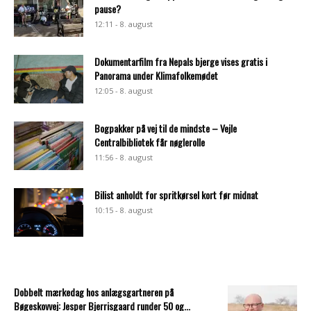
pause?
12:11 - 8. august
Dokumentarfilm fra Nepals bjerge vises gratis i
Panorama under Klimafolkemødet
12:05 - 8. august
Bogpakker på vej til de mindste – Vejle
Centralbibliotek får nøglerolle
11:56 - 8. august
Bilist anholdt for spritkørsel kort før midnat
10:15 - 8. august
Dobbelt mærkedag hos anlægsgartneren på
Bøgeskovvej: Jesper Bjerrisgaard runder 50 og...