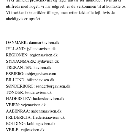
utilfreds med noget, vi har udgivet, er du velkommen til at kontakte os.
Vi trækker ikke artikler tilbage, men retter faktuelle fejl, hvis de
uheldigvis er opstået.
DANMARK: danmarkavisen.dk
JYLLAND: jyllandsavisen.dk
REGIONEN: regionsavisen.dk
SYDDANMARK: sydavisen.dk
TREKANTEN: 3avisen.dk
ESBJERG: esbjergavisen.com
BILLUND: billundavisen.dk
SØNDERBORG: sønderborgavisen.dk
TØNDER: tønderavisen.dk
HADERSLEV: haderslevavisen.dk
VEJEN: vejenavisen.dk
AABENRAA: aabenraaavisen.dk
FREDERICIA: fredericiaavisen.dk
KOLDING: koldingavisen.dk
VEJLE: vejleavisen.dk