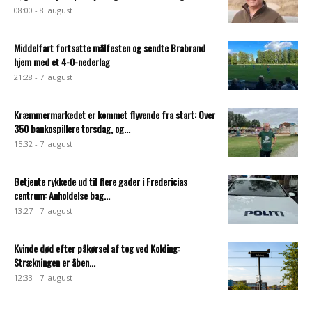
08:00 - 8. august
Middelfart fortsatte målfesten og sendte Brabrand
hjem med et 4-0-nederlag
21:28 - 7. august
Kræmmermarkedet er kommet flyvende fra start: Over
350 bankospillere torsdag, og...
15:32 - 7. august
Betjente rykkede ud til flere gader i Fredericias
centrum: Anholdelse bag...
13:27 - 7. august
Kvinde død efter påkørsel af tog ved Kolding:
Strækningen er åben...
12:33 - 7. august