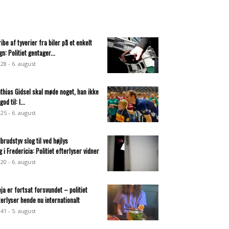
ribe af tyverier fra biler på et enkelt
gn: Politiet gentager...
:28 - 6. august
thias Gidsel skal møde noget, han ikke
god til: I...
:25 - 6. august
dbrudstyv slog til ved højlys
g i Fredericia: Politiet efterlyser vidner
:20 - 6. august
eja er fortsat forsvundet – politiet
terlyser hende nu internationalt
:41 - 5. august