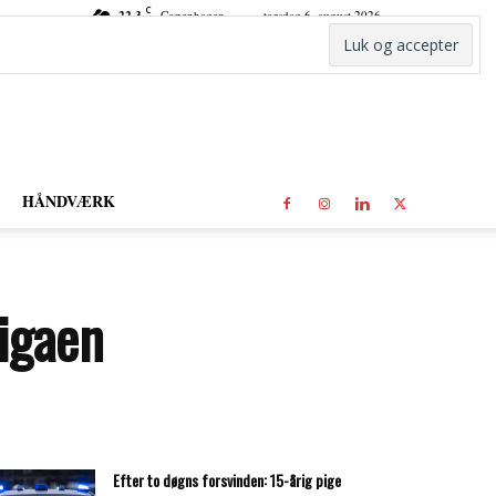
C
22.3
Copenhagen
torsdag 6. august 2026
HÅNDVÆRK
ligaen
Efter to døgns forsvinden: 15-årig pige