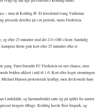
 for svagt og sad lige på Petersen i Kolding-målet.
nce – men til Kolding IF. Et hovedstød tvang Valdemar
ng pressede derefter på i en periode, mens Fredericia
 og efter 23 minutter stod det 2-0 i OB’s favør. Samtidig
 kampens første gule kort efter 25 minutter efter et
ste gang. Først brændte FC Fredericia en stor chance, men
de bolden sikkert i mål til 1-0. Kort efter kogte stemningen
lle. Michael Hansen protesterede kraftigt, men det kostede ham
n Lindekilde, og hjemmeholdet satte sig på spillet fra starten
presset længere tilbage. Kolding havde flere frispark, og