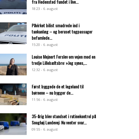
fra Hedensted fundet i live...
18:23 - 6. august
Påvirket bilist smadrede ind i
tankanlæg – og beruset togpassager
befamlede...
15:20 - 6. august
Louise Mejnert Ferslev om vejen mod en
tredje Lillebæltsbro: »Jeg synes,...
12:32 - 6. august
Først byggede de et legeland til
børnene – nu bygger de...
11:56 - 6. august
35-årig blev standset i rutinekontrol på
Snoghøj Landevej: Nu venter svar...
09:55 - 6. august