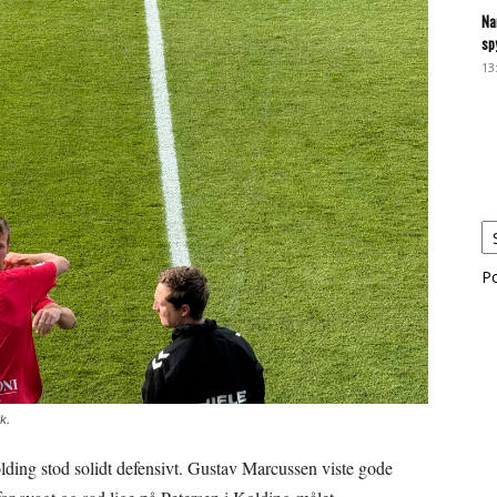
Na
sp
13
P
k.
lding stod solidt defensivt. Gustav Marcussen viste gode