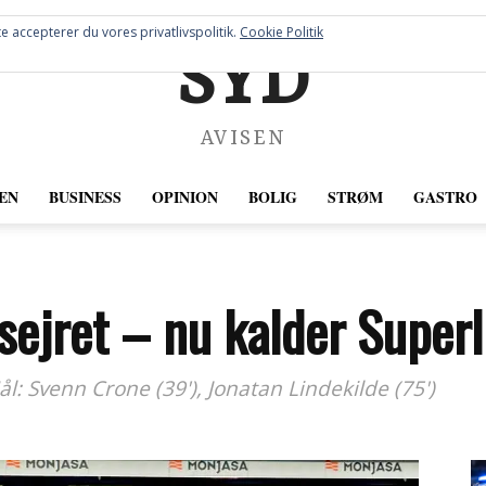
e accepterer du vores privatlivspolitik.
Cookie Politik
SYD
AVISEN
EN
BUSINESS
OPINION
BOLIG
STRØM
GASTRO
sejret – nu kalder Super
ål: Svenn Crone (39'), Jonatan Lindekilde (75')