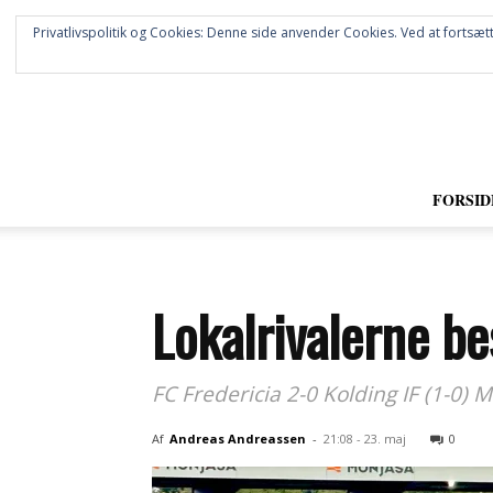
Privatlivspolitik og Cookies: Denne side anvender Cookies. Ved at fortsætt
FORSID
Lokalrivalerne be
FC Fredericia 2-0 Kolding IF (1-0) M
Af
Andreas Andreassen
-
21:08 - 23. maj
0