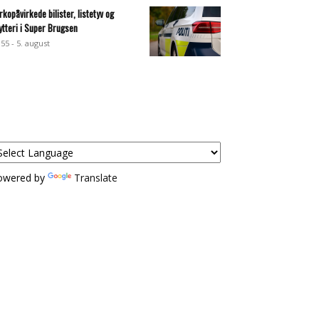
rkopåvirkede bilister, listetyv og
ytteri i Super Brugsen
:55 - 5. august
owered by
Translate