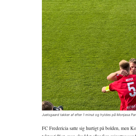
Juelsgaard takker af efter 1 minut og hyldes på Monjasa Par
FC Fredericia satte sig hurtigt på bolden, men Ko