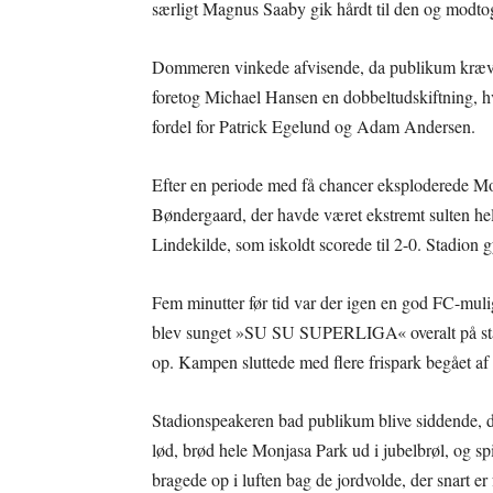
særligt Magnus Saaby gik hårdt til den og modtog 
Dommeren vinkede afvisende, da publikum krævede 
foretog Michael Hansen en dobbeltudskiftning, h
fordel for Patrick Egelund og Adam Andersen.
Efter en periode med få chancer eksploderede Mo
Bøndergaard, der havde været ekstremt sulten hel
Lindekilde, som iskoldt scorede til 2-0. Stadion
Fem minutter før tid var der igen en god FC-mulig
blev sunget »SU SU SUPERLIGA« overalt på stadio
op. Kampen sluttede med flere frispark begået af
Stadionspeakeren bad publikum blive siddende, da 
lød, brød hele Monjasa Park ud i jubelbrøl, og sp
bragede op i luften bag de jordvolde, der snart er 