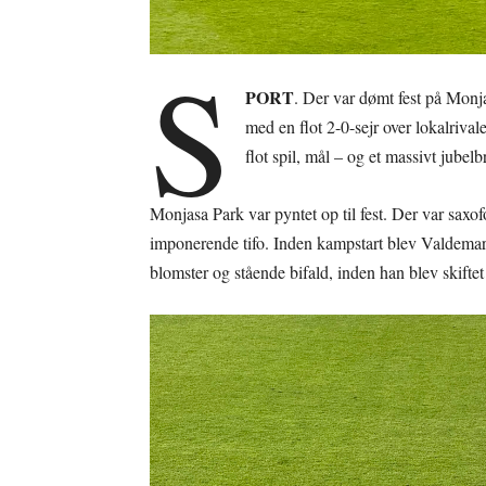
S
PORT
. Der var dømt fest på Monj
med en flot 2-0-sejr over lokalriva
flot spil, mål – og et massivt jube
Monjasa Park var pyntet op til fest. Der var saxof
imponerende tifo. Inden kampstart blev Valdemar Bi
blomster og stående bifald, inden han blev skiftet 