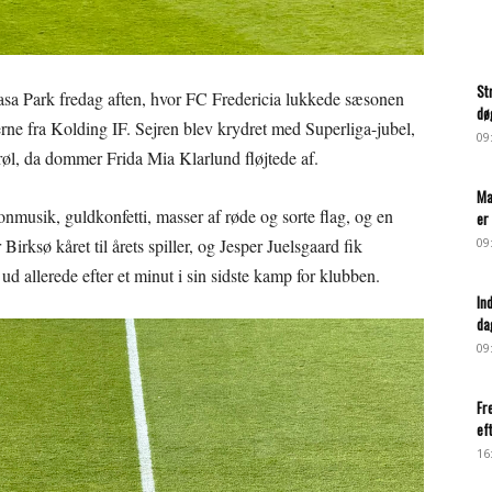
St
asa Park fredag aften, hvor FC Fredericia lukkede sæsonen
dø
lerne fra Kolding IF. Sejren blev krydret med Superliga-jubel,
09
lbrøl, da dommer Frida Mia Klarlund fløjtede af.
Ma
onmusik, guldkonfetti, masser af røde og sorte flag, og en
er 
rksø kåret til årets spiller, og Jesper Juelsgaard fik
09
ud allerede efter et minut i sin sidste kamp for klubben.
In
da
09
Fr
ef
16