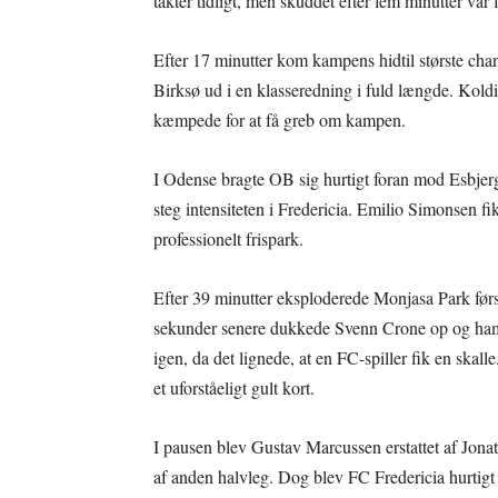
takter tidligt, men skuddet efter fem minutter var
Efter 17 minutter kom kampens hidtil største cha
Birksø ud i en klasseredning i fuld længde. Koldi
kæmpede for at få greb om kampen.
I Odense bragte OB sig hurtigt foran mod Esbjerg,
steg intensiteten i Fredericia. Emilio Simonsen fik
professionelt frispark.
Efter 39 minutter eksploderede Monjasa Park før
sekunder senere dukkede Svenn Crone op og hamre
igen, da det lignede, at en FC-spiller fik en ska
et uforståeligt gult kort.
I pausen blev Gustav Marcussen erstattet af Jonata
af anden halvleg. Dog blev FC Fredericia hurtigt 