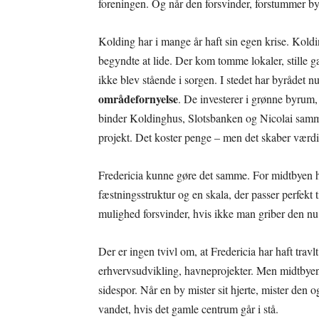
foreningen. Og når den forsvinder, forstummer b
Kolding har i mange år haft sin egen krise. Kold
begyndte at lide. Der kom tomme lokaler, stille g
ikke blev stående i sorgen. I stedet har byrådet n
områdefornyelse
. De investerer i grønne byrum, 
binder Koldinghus, Slotsbanken og Nicolai sammen
projekt. Det koster penge – men det skaber værdi
Fredericia kunne gøre det samme. For midtbyen he
fæstningsstruktur og en skala, der passer perfekt
mulighed forsvinder, hvis ikke man griber den nu
Der er ingen tvivl om, at Fredericia har haft travl
erhvervsudvikling, havneprojekter. Men midtbyen e
sidespor. Når en by mister sit hjerte, mister den
vandet, hvis det gamle centrum går i stå.