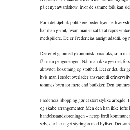
på et nyt awardshow, hvor de samme folk kan sidd
For i det øjeblik politikere beder byens erhvervs
har man glemt, hvem man er sat til at repræsente
medspillere. De er Fredericias ansigt udadtil, og 
Der er et gammelt økonomisk paradoks, som mange
får man pengene igen. Når man ikke gør det, forsv
aktivitet, bosætning og stolthed. Det er det, der gø
hvis man i stedet overlader ansvaret til erhvervs
tømmes byen for mere end butikker. Den tømmes 
Fredericia Shopping gør et stort stykke arbejde.
og skabe arrangementer. Men den kan ikke løfte 
handelsstandsforeningen – netop fordi kommunen i
selv, der har taget styringen med bylivet. Det sa