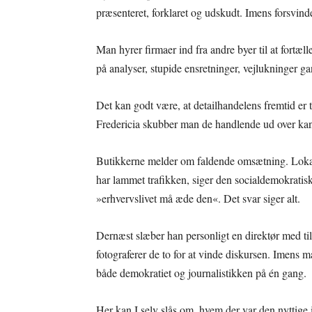
præsenteret, forklaret og udskudt. Imens forsvind
Man hyrer firmaer ind fra andre byer til at fortæll
på analyser, stupide ensretninger, vejlukninger g
Det kan godt være, at detailhandelens fremtid er 
Fredericia skubber man de handlende ud over kante
Butikkerne melder om faldende omsætning. Lokal
har lammet trafikken, siger den socialdemokrati
»erhvervslivet må æde den«. Det svar siger alt.
Dernæst slæber han personligt en direktør med ti
fotograferer de to for at vinde diskursen. Imens m
både demokratiet og journalistikken på én gang.
Her kan I selv slås om, hvem der var den nyttige 