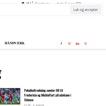
C
15.1
Copenhagen
fredag 7. august 2026
HÅNDVÆRK
g
Pokallodtrækning sender OB til
Fredericia og Middelfart på udebane i
Odense
21:28 - 6. august