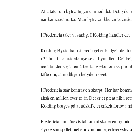
Alle taler om byliv. Ingen er imod det. Det lyder s
når kameraet ruller. Men byliv er ikke en talemåde
I Fredericia taler vi stadig. I Kolding handler de.
Kolding Byråd har i år vedtaget et budget, der fo
i 25 år – til områdefornyelse af bymidten. Det be
reelt binder sig til en årtier lang økonomisk priori
løfte om, at midtbyen betyder noget.
I Fredericia står kontrasten skarpt. Her har kom
altså en million over to år. Det er et pænt nik i re
Kolding bruges på at udskifte et enkelt fortov i
Fredericia har i årevis talt om at skabe en ny mid
styrke samspillet mellem kommune, erhvervsliv og