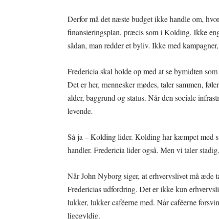
Derfor må det næste budget ikke handle om, hvorvi
finansieringsplan, præcis som i Kolding. Ikke enga
sådan, man redder et byliv. Ikke med kampagner,
Fredericia skal holde op med at se bymidten som p
Det er her, mennesker mødes, taler sammen, føle
alder, baggrund og status. Når den sociale infrast
levende.
Så ja – Kolding lider. Kolding har kæmpet med sit
handler. Fredericia lider også. Men vi taler stadig
Når John Nyborg siger, at erhvervslivet må æde t
Fredericias udfordring. Det er ikke kun erhvervsl
lukker, lukker caféerne med. Når caféerne forsvinde
ligegyldig.