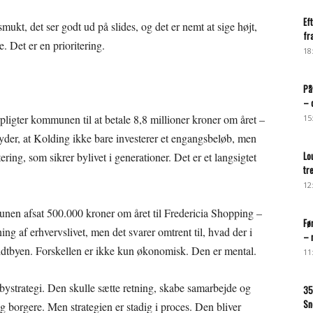
Ef
mukt, det ser godt ud på slides, og det er nemt at sige højt,
fr
. Det er en prioritering.
18
På
– 
rpligter kommunen til at betale 8,8 millioner kroner om året –
15
tyder, at Kolding ikke bare investerer et engangsbeløb, men
Lo
tering, som sikrer bylivet i generationer. Det er et langsigtet
tr
12
munen afsat 500.000 kroner om året til Fredericia Shopping –
Fø
tning af erhvervslivet, men det svarer omtrent til, hvad der i
– 
 midtbyen. Forskellen er ikke kun økonomisk. Den er mental.
11
tbystrategi. Den skulle sætte retning, skabe samarbejde og
35
Sn
 borgere. Men strategien er stadig i proces. Den bliver