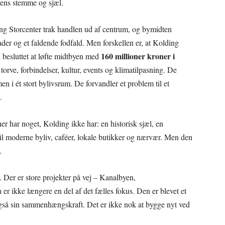
yens stemme og sjæl.
ing Storcenter trak handlen ud af centrum, og bymidten
ader og et faldende fodfald. Men forskellen er, at Kolding
160 millioner kroner i
u besluttet at løfte midtbyen med
torve, forbindelser, kultur, events og klimatilpasning. De
 i ét stort bylivsrum. De forvandler et problem til et
.
r har noget, Kolding ikke har: en historisk sjæl, en
 til moderne byliv, caféer, lokale butikker og nærvær. Men den
.
t. Der er store projekter på vej – Kanalbyen,
r ikke længere en del af det fælles fokus. Den er blevet et
 også sin sammenhængskraft. Det er ikke nok at bygge nyt ved