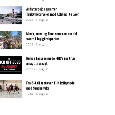
Asfaltarbejde spærrer
Taulovmotorvejen mod Kolding i to uger
20:28 - 6. august
Musik, kunst og åbne samtaler om det
svære i Teglgårdsparken
20:23 - 6. august
Nu kan fansene møde FHK’s nye trup
ansigt til ansigt
20:13 - 6. august
Fra 8-4 til øretæver. FHK kollapsede
mod Sønderjyske
19:59 - 6. august