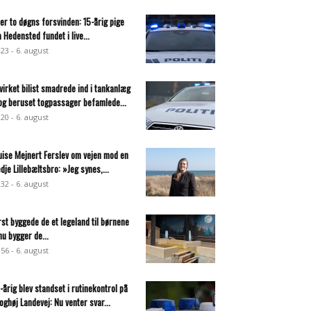
ter to døgns forsvinden: 15-årig pige
a Hedensted fundet i live...
:23 - 6. august
virket bilist smadrede ind i tankanlæg
og beruset togpassager befamlede...
:20 - 6. august
uise Mejnert Ferslev om vejen mod en
edje Lillebæltsbro: »Jeg synes,...
:32 - 6. august
rst byggede de et legeland til børnene
nu bygger de...
:56 - 6. august
-årig blev standset i rutinekontrol på
oghøj Landevej: Nu venter svar...