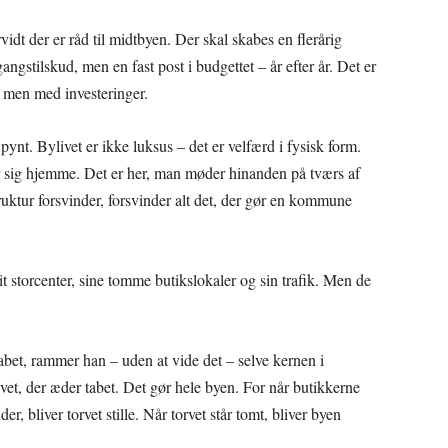
dt der er råd til midtbyen. Der skal skabes en flerårig
ngstilskud, men en fast post i budgettet – år efter år. Det er
 men med investeringer.
ynt. Bylivet er ikke luksus – det er velfærd i fysisk form.
r sig hjemme. Det er her, man møder hinanden på tværs af
ruktur forsvinder, forsvinder alt det, der gør en kommune
 storcenter, sine tomme butikslokaler og sin trafik. Men de
.
abet, rammer han – uden at vide det – selve kernen i
ivet, der æder tabet. Det gør hele byen. For når butikkerne
r, bliver torvet stille. Når torvet står tomt, bliver byen