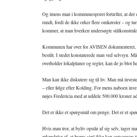
Og imens man i kommunesporet fortæller, at der er
rundt, fordi de ikke orker flere omkørsler – og tur
kommer, at man hverken undersøgte stålkonstruktio
Kommunen har over for AVISEN dokumenteret, at r
bestilt. I stedet konstaterede man ved selvsyn. Må
overholder lokalplaner og regler, kan de jo blot 
Man kan ikke diskutere sig til liv. Man må investe
– eller følge efter Kolding. For mens naboen inves
nøjes Fredericia med at uddele 500.000 kroner a
Det er ikke et spørgsmål om penge. Det er et s
Hvis man tror, at byliv opstår af sig selv, tager m
erkendelse af, at byens sjæl ikke kan outsources ti