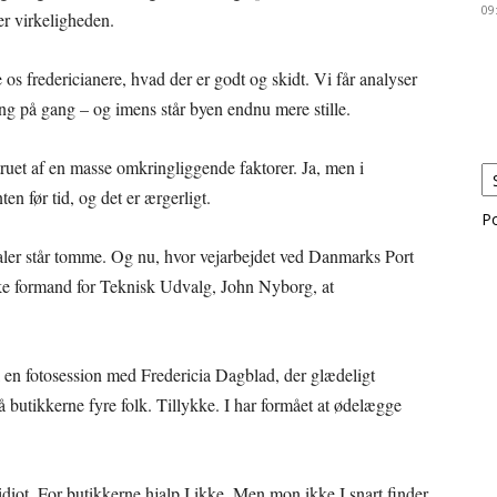
09
er virkeligheden.
e os fredericianere, hvad der er godt og skidt. Vi får analyser
ang på gang – og imens står byen endnu mere stille.
truet af en masse omkringliggende faktorer. Ja, men i
n før tid, og det er ærgerligt.
P
er står tomme. Og nu, hvor vejarbejdet ved Danmarks Port
ske formand for Teknisk Udvalg, John Nyborg, at
l en fotosession med Fredericia Dagblad, der glædeligt
å butikkerne fyre folk. Tillykke. I har formået at ødelægge
idiot. For butikkerne hjalp I ikke. Men mon ikke I snart finder