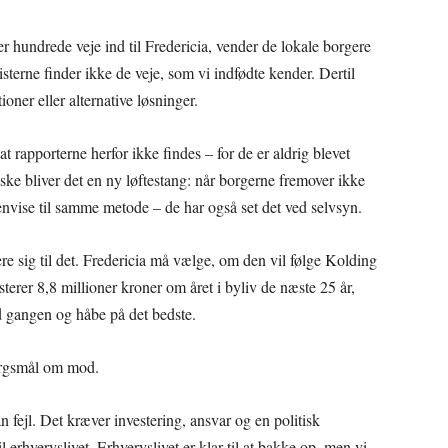
 hundrede veje ind til Fredericia, vender de lokale borgere
isterne finder ikke de veje, som vi indfødte kender. Dertil
ner eller alternative løsninger.
apporterne herfor ikke findes – for de er aldrig blevet
ske bliver det en ny løftestang: når borgerne fremover ikke
henvise til samme metode – de har også set det ved selvsyn.
re sig til det. Fredericia må vælge, om den vil følge Kolding
terer 8,8 millioner kroner om året i byliv de næste 25 år,
d gangen og håbe på det bedste.
pørgsmål om mod.
an fejl. Det kræver investering, ansvar og en politisk
l erhvervslivet. Erhvervslivet er klar til at bakke op, men vi