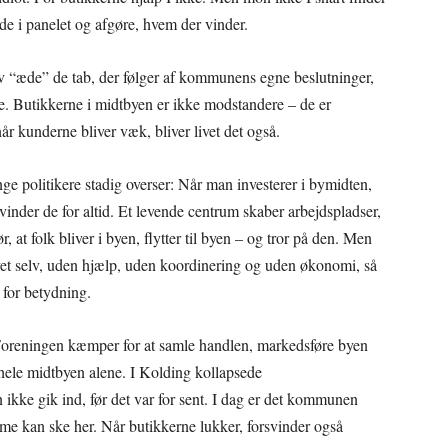
e i panelet og afgøre, hvem der vinder.
liv “æde” de tab, der følger af kommunens egne beslutninger,
re. Butikkerne i midtbyen er ikke modstandere – de er
når kunderne bliver væk, bliver livet det også.
 politikere stadig overser: Når man investerer i bymidten,
inder de for altid. Et levende centrum skaber arbejdspladser,
r, at folk bliver i byen, flytter til byen – og tror på den. Men
livet selv, uden hjælp, uden koordinering og uden økonomi, så
for betydning.
 Foreningen kæmper for at samle handlen, markedsføre byen
hele midtbyen alene. I Kolding kollapsede
kke gik ind, før det var for sent. I dag er det kommunen
mme kan ske her. Når butikkerne lukker, forsvinder også