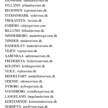
DANMARK: danmarkavisen.dk
JYLLAND: jyllandsavisen.dk
REGIONEN: regionsavisen.dk
SYDDANMARK: sydavisen.dk
TREKANTEN: 3avisen.dk
ESBJERG: esbjergavisen.com
BILLUND: billundavisen.dk
SØNDERBORG: sønderborgavisen.dk
TØNDER: tønderavisen.dk
HADERSLEV: haderslevavisen.dk
VEJEN: vejenavisen.dk
AABENRAA: aabenraaavisen.dk
FREDERICIA: fredericiaavisen.dk
KOLDING: koldingavisen.dk
VEJLE: vejleavisen.dk
MIDDELFART: middelfartavisen.dk
ODENSE: odenseavisen.dk
NYBORG: nyborgavisen.dk
SVENDBORG: svendborgavisen.dk
LANGELAND: langelandavisen.dk
KERTEMINDE: kertemindeavisen.dk
NORDFYN: nordfynsavisen.dk