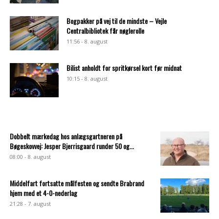
Bogpakker på vej til de mindste – Vejle
Centralbibliotek får nøglerolle
11:56 - 8. august
Bilist anholdt for spritkørsel kort før midnat
10:15 - 8. august
Dobbelt mærkedag hos anlægsgartneren på
Bøgeskovvej: Jesper Bjerrisgaard runder 50 og...
08:00 - 8. august
Middelfart fortsatte målfesten og sendte Brabrand
hjem med et 4-0-nederlag
21:28 - 7. august