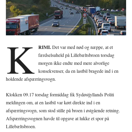
K
RIMI.
Det var med nød og næppe, at et
færdselsuheld på Lillebæltsbroen torsdag
morgen ikke endte med mere alvorlige
konsekvenser, da en lastbil bragede ind i en
holdende afspærringsvogn.
Klokken 09.17 torsdag formiddag fik Sydøstjyllands Politi
meldingen om, at en lastbil var kørt direkte ind i en
afspærringsvogn, som stod stille på broen i østgående retning.
Afspærringsvognen havde til opgave at lukke et spor på
Lillebæltsbroen.