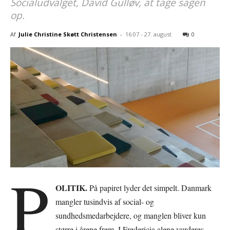
Socialudvalget, David Gulløv, at tage sagen
op.
Af
Julie Christine Skøtt Christensen
-
16:07 - 27. august
0
P
OLITIK.
På papiret lyder det simpelt. Danmark
mangler tusindvis af social- og
sundhedsmedarbejdere, og manglen bliver kun
større i årene frem. I Fredericia alene vurderes