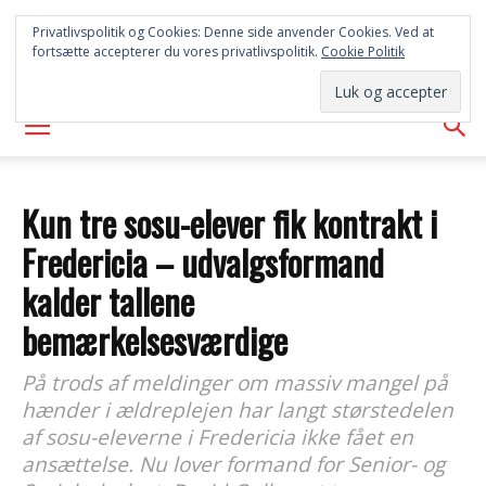
SYD
Privatlivspolitik og Cookies: Denne side anvender Cookies. Ved at
fortsætte accepterer du vores privatlivspolitik.
Cookie Politik
AVISEN
Kun tre sosu-elever fik kontrakt i
Fredericia – udvalgsformand
kalder tallene
bemærkelsesværdige
På trods af meldinger om massiv mangel på
hænder i ældreplejen har langt størstedelen
af sosu-eleverne i Fredericia ikke fået en
ansættelse. Nu lover formand for Senior- og