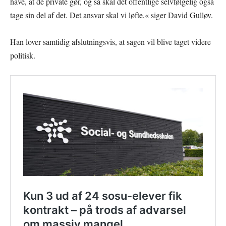
have, at de private gør, og så skal det offentlige selvfølgelig også
tage sin del af det. Det ansvar skal vi løfte,« siger David Gulløv.
Han lover samtidig afslutningsvis, at sagen vil blive taget videre
politisk.