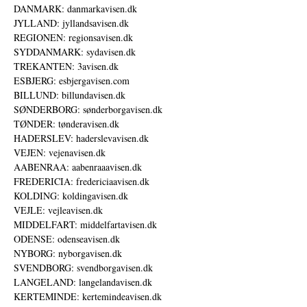
DANMARK: danmarkavisen.dk
JYLLAND: jyllandsavisen.dk
REGIONEN: regionsavisen.dk
SYDDANMARK: sydavisen.dk
TREKANTEN: 3avisen.dk
ESBJERG: esbjergavisen.com
BILLUND: billundavisen.dk
SØNDERBORG: sønderborgavisen.dk
TØNDER: tønderavisen.dk
HADERSLEV: haderslevavisen.dk
VEJEN: vejenavisen.dk
AABENRAA: aabenraaavisen.dk
FREDERICIA: fredericiaavisen.dk
KOLDING: koldingavisen.dk
VEJLE: vejleavisen.dk
MIDDELFART: middelfartavisen.dk
ODENSE: odenseavisen.dk
NYBORG: nyborgavisen.dk
SVENDBORG: svendborgavisen.dk
LANGELAND: langelandavisen.dk
KERTEMINDE: kertemindeavisen.dk