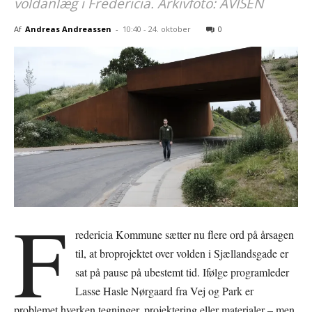
voldanlæg i Fredericia. Arkivfoto: AVISEN
Af
Andreas Andreassen
-
10:40 - 24. oktober
0
F
redericia Kommune sætter nu flere ord på årsagen
til, at broprojektet over volden i Sjællandsgade er
sat på pause på ubestemt tid. Ifølge programleder
Lasse Hasle Nørgaard fra Vej og Park er
problemet hverken tegninger, projektering eller materialer – men