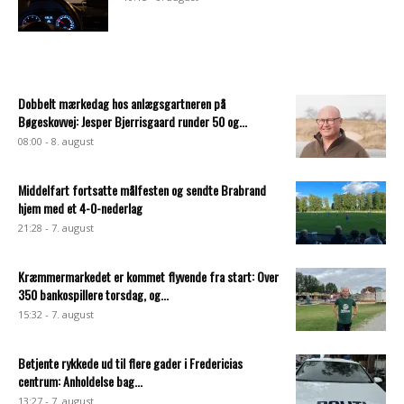
Dobbelt mærkedag hos anlægsgartneren på
Bøgeskovvej: Jesper Bjerrisgaard runder 50 og...
08:00 - 8. august
Middelfart fortsatte målfesten og sendte Brabrand
hjem med et 4-0-nederlag
21:28 - 7. august
Kræmmermarkedet er kommet flyvende fra start: Over
350 bankospillere torsdag, og...
15:32 - 7. august
Betjente rykkede ud til flere gader i Fredericias
centrum: Anholdelse bag...
13:27 - 7. august