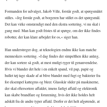
Formanden for udvalget, Jakob Ville, forstår godt, at spørgsmålet
stilles. »Jeg forstår godt, at borgeren har stillet os det spørgsmål.
Det kan virke omstændigt med den ekstra sortering, vi nu skal i
gang med. Man kan godt fristes til at spørge, om der ikke findes
robotter, der kan klare arbejdet for os,« siger han.
Han understreger dog, at teknologien endnu ikke kan matche
menneskers sortering. »I dag findes der simpelthen ikke anlæg,
der kan sortere så godt, at mest muligt ryger til genanvendelse.
Hvis vi blander det hele i en enkelt spand, vil pap, papir og
hullet tøj tage skade af at blive blandet med fugt og bakterier fra
for eksempel kattegrus og bleer. Glasskår slider på maskinerne,
der skal eftersortere affaldet, imens farligt affald og elektronik
kan skabe brandfare og forurening, hvis det ikke holdes helt
adskilt fra de andre typer affald. Derfor er det helt afgørende, at