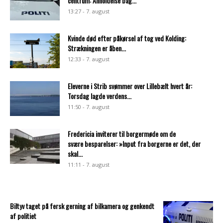
centrum: Anholdelse bag...
13:27 - 7. august
Kvinde død efter påkørsel af tog ved Kolding:
Strækningen er åben...
12:33 - 7. august
Eleverne i Strib svømmer over Lillebælt hvert år:
Torsdag lagde verdens...
11:50 - 7. august
Fredericia inviterer til borgermøde om de
svære besparelser: »Input fra borgerne er det, der
skal...
11:11 - 7. august
Biltyv taget på fersk gerning af bilkamera og genkendt
af politiet