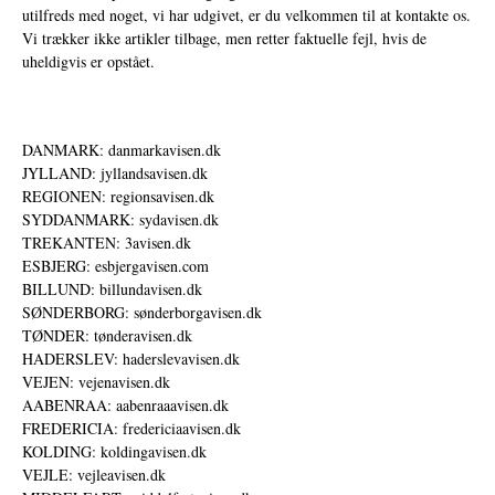
utilfreds med noget, vi har udgivet, er du velkommen til at kontakte os.
Vi trækker ikke artikler tilbage, men retter faktuelle fejl, hvis de
uheldigvis er opstået.
DANMARK: danmarkavisen.dk
JYLLAND: jyllandsavisen.dk
REGIONEN: regionsavisen.dk
SYDDANMARK: sydavisen.dk
TREKANTEN: 3avisen.dk
ESBJERG: esbjergavisen.com
BILLUND: billundavisen.dk
SØNDERBORG: sønderborgavisen.dk
TØNDER: tønderavisen.dk
HADERSLEV: haderslevavisen.dk
VEJEN: vejenavisen.dk
AABENRAA: aabenraaavisen.dk
FREDERICIA: fredericiaavisen.dk
KOLDING: koldingavisen.dk
VEJLE: vejleavisen.dk