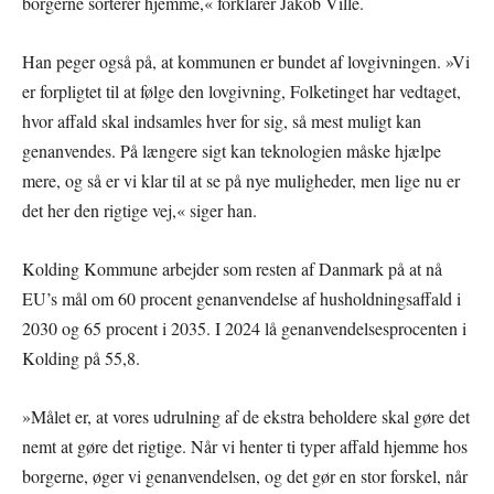
borgerne sorterer hjemme,« forklarer Jakob Ville.
Han peger også på, at kommunen er bundet af lovgivningen. »Vi
er forpligtet til at følge den lovgivning, Folketinget har vedtaget,
hvor affald skal indsamles hver for sig, så mest muligt kan
genanvendes. På længere sigt kan teknologien måske hjælpe
mere, og så er vi klar til at se på nye muligheder, men lige nu er
det her den rigtige vej,« siger han.
Kolding Kommune arbejder som resten af Danmark på at nå
EU’s mål om 60 procent genanvendelse af husholdningsaffald i
2030 og 65 procent i 2035. I 2024 lå genanvendelsesprocenten i
Kolding på 55,8.
»Målet er, at vores udrulning af de ekstra beholdere skal gøre det
nemt at gøre det rigtige. Når vi henter ti typer affald hjemme hos
borgerne, øger vi genanvendelsen, og det gør en stor forskel, når