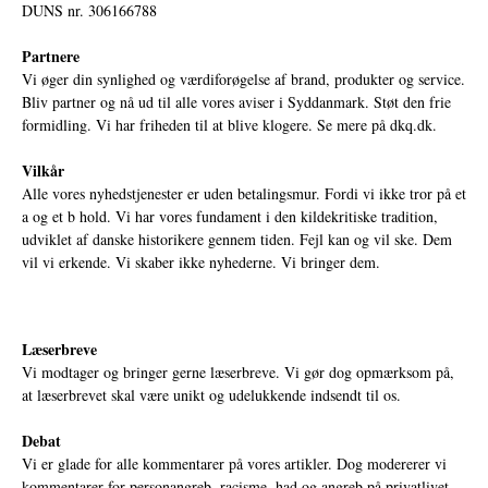
DUNS nr. 306166788
Partnere
Vi øger din synlighed og værdiforøgelse af brand, produkter og service.
Bliv partner og nå ud til alle vores aviser i Syddanmark. Støt den frie
formidling. Vi har friheden til at blive klogere. Se mere på
dkq.dk.
Vilkår
Alle vores nyhedstjenester er uden betalingsmur. Fordi vi ikke tror på et
a og et b hold. Vi har vores fundament i den kildekritiske tradition,
udviklet af danske historikere gennem tiden. Fejl kan og vil ske. Dem
vil vi erkende. Vi skaber ikke nyhederne. Vi bringer dem.
Læserbreve
Vi modtager og bringer gerne læserbreve. Vi gør dog opmærksom på,
at læserbrevet skal være unikt og udelukkende indsendt til os.
Debat
Vi er glade for alle kommentarer på vores artikler. Dog modererer vi
kommentarer for personangreb, racisme, had og angreb på privatlivet.