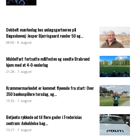
Dobbelt mærkedag hos anlægsgartneren på
Bøgeskovvej: Jesper Bjerrisgaard runder 50 og...
08:00 - 8. august
Middelfart fortsatte målfesten og sendte Brabrand
hjem med et 4-0-nederlag
21:28 - 7. august
Kræmmermarkedet er kommet flyvende fra start: Over
350 bankospillere torsdag, og...
15:32 - 7. august
Betjente rykkede ud til flere gader i Fredericias
centrum: Anholdelse bag...
13:27 - 7. august