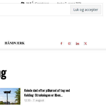
C
16.8
Copenhagen
fredag 7. august 2026
HÅNDVÆRK
ng
Kvinde død efter påkørsel af tog ved
Kolding: Strækningen er åben...
12:33 - 7. august