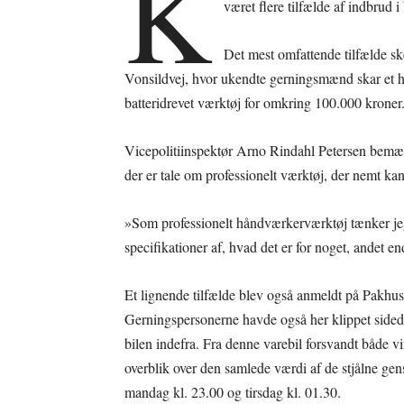
K
været flere tilfælde af indbrud i
Det mest omfattende tilfælde sk
Vonsildvej, hvor ukendte gerningsmænd skar et hul
batteridrevet værktøj for omkring 100.000 kroner
Vicepolitiinspektør Arno Rindahl Petersen bemærk
der er tale om professionelt værktøj, der nemt kan
»Som professionelt håndværkerværktøj tænker jeg
specifikationer af, hvad det er for noget, andet en
Et lignende tilfælde blev også anmeldt på Pakhust
Gerningspersonerne havde også her klippet side
bilen indefra. Fra denne varebil forsvandt både vi
overblik over den samlede værdi af de stjålne gens
mandag kl. 23.00 og tirsdag kl. 01.30.