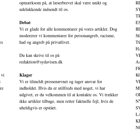
opmærksom på, at læserbrevet skal være unikt og
RE
udelukkende indsendt til os.
S
T
Debat
ES
Vi er glade for alle kommentarer på vores artikler. Dog
BI
modererer vi kommentarer for personangreb, racisme,
SØ
es
had og angreb på privatlivet.
TØ
HA
Du kan skrive til os på
VE
redaktion@sydavisen.dk
AA
FR
Klager
 vi
KO
i
Vi er tilmeldt pressenævnet og tager ansvar for
VE
ere
indholdet. Hvis du er utilfreds med noget, vi har
MI
udgivet, er du velkommen til at kontakte os. Vi trækker
OD
ikke artikler tilbage, men retter faktuelle fejl, hvis de
NY
uheldigvis er opstået.
SV
LA
KE
NO