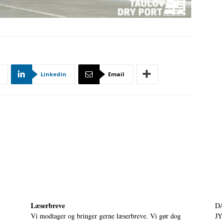
Linkedin
Email
Læserbreve
D
Vi modtager og bringer gerne læserbreve. Vi gør dog
JY