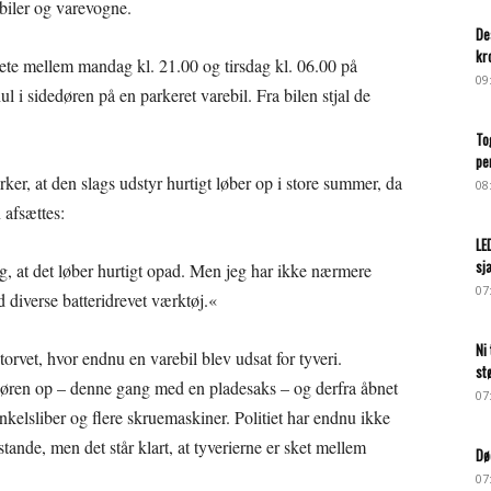
 biler og varevogne.
De
kr
ete mellem mandag kl. 21.00 og tirsdag kl. 06.00 på
09
 i sidedøren på en parkeret varebil. Fra bilen stjal de
.
To
pe
er, at den slags udstyr hurtigt løber op i store summer, da
08
 afsættes:
LE
sj
, at det løber hurtigt opad. Men jeg har ikke nærmere
07
d diverse batteridrevet værktøj.«
Ni
orvet, hvor endnu en varebil blev udsat for tyveri.
st
døren op – denne gang med en pladesaks – og derfra åbnet
07
nkelsliber og flere skruemaskiner. Politiet har endnu ikke
tande, men det står klart, at tyverierne er sket mellem
Dø
07