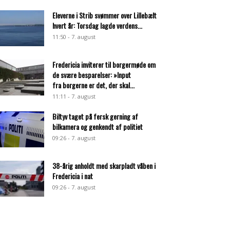
Eleverne i Strib svømmer over Lillebælt
hvert år: Torsdag lagde verdens...
11:50 - 7. august
Fredericia inviterer til borgermøde om
de svære besparelser: »Input
fra borgerne er det, der skal...
11:11 - 7. august
Biltyv taget på fersk gerning af
bilkamera og genkendt af politiet
09:26 - 7. august
38-årig anholdt med skarpladt våben i
Fredericia i nat
09:26 - 7. august