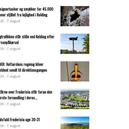
signertasker og smykker for 45.000
oner stjålet fra lejlighed i Kolding
:20 - 7. august
gtrafikken står stille ved Kolding efter
rsonpåkørsel
:39 - 7. august
DER: Velfærdens regning bliver
ældent sendt til direktionsgangen
:35 - 7. august
 tårne over Fredericia står foran den
ørste forvandling i deres...
:00 - 7. august
dsfald Fredericia uge 30-31
:00 - 7. august