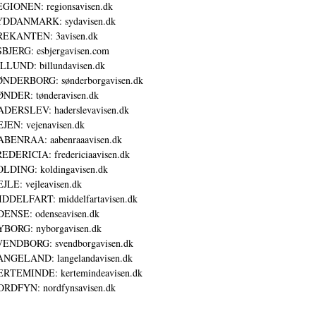
GIONEN: regionsavisen.dk
YDDANMARK: sydavisen.dk
REKANTEN: 3avisen.dk
BJERG: esbjergavisen.com
LLUND: billundavisen.dk
NDERBORG: sønderborgavisen.dk
NDER: tønderavisen.dk
DERSLEV: haderslevavisen.dk
JEN: vejenavisen.dk
BENRAA: aabenraaavisen.dk
EDERICIA: fredericiaavisen.dk
LDING: koldingavisen.dk
JLE: vejleavisen.dk
DDELFART: middelfartavisen.dk
ENSE: odenseavisen.dk
BORG: nyborgavisen.dk
ENDBORG: svendborgavisen.dk
NGELAND: langelandavisen.dk
RTEMINDE: kertemindeavisen.dk
RDFYN: nordfynsavisen.dk