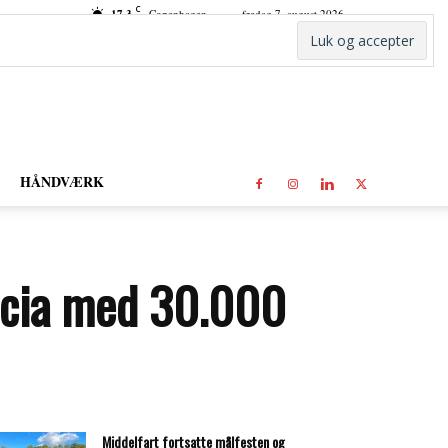
C
17.3
Copenhagen
fredag 7. august 2026
HÅNDVÆRK
ricia med 30.000
Middelfart fortsatte målfesten og