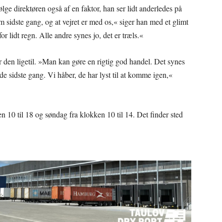
ølge direktøren også af en faktor, han ser lidt anderledes på
om sidste gang, og at vejret er med os,« siger han med et glimt
for lidt regn. Alle andre synes jo, det er træls.«
er den ligetil. »Man kan gøre en rigtig god handel. Det synes
rde sidste gang. Vi håber, de har lyst til at komme igen,«
en 10 til 18 og søndag fra klokken 10 til 14. Det finder sted