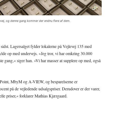
levej, og denne gang kommer der endnu flere af dem.
idst. Lagersalget fylder lokalerne på Vejlevej 135 med
 fylde op med undervejs. »Jeg tror, vi har omkring 30.000
ste gang,« siger han. »Vi har masser at supplere op med, også
s Point, MbyM og A-VIEW, og besparelserne er
nt på de vejledende udsalgspriser. Derudover er der varer,
elle priser,« forklarer Mathias Kjærgaard.