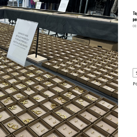
To
pe
08
P