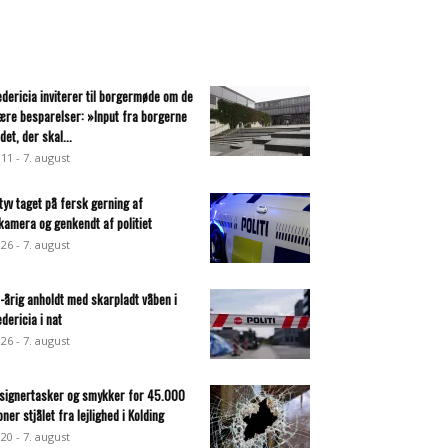
edericia inviterer til borgermøde om de
ære besparelser: »Input fra borgerne
det, der skal...
:11 - 7. august
ltyv taget på fersk gerning af
lkamera og genkendt af politiet
:26 - 7. august
-årig anholdt med skarpladt våben i
edericia i nat
:26 - 7. august
signertasker og smykker for 45.000
oner stjålet fra lejlighed i Kolding
:20 - 7. august