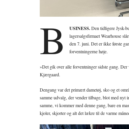
B
USINESS.
Den tidligere Jysk-bu
lagersalgsfirmaet Wearhouse slår 
den 7. juni. Det er ikke første g
forventningerne høje.
»Det gik over alle forventninger sidste gang. Der v
Kjærgaard.
Dengang var det primært dametøj, sko og et område
samme udvalg, der vender tilbage, blot med nyt in
samme, vi kommer med denne gang, bare en masse
kjoler, skjorter og alt det lækre til de varme mån