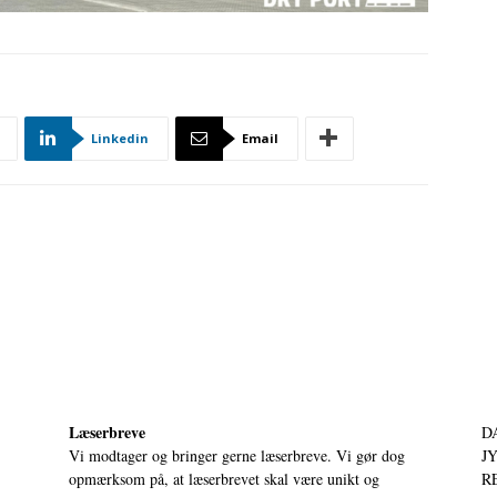
Linkedin
Email
Læserbreve
D
Vi modtager og bringer gerne læserbreve. Vi gør dog
JY
opmærksom på, at læserbrevet skal være unikt og
RE