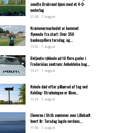
sendte Brabrand hjem med et 4-0-
nederlag
21:28 - 7. august
Kræmmermarkedet er kommet
flyvende fra start: Over 350
bankospillere torsdag, og...
15:32 - 7. august
Betjente rykkede ud til flere gader i
Fredericias centrum: Anholdelse bag...
13:27 - 7. august
Kvinde død efter påkørsel af tog ved
Kolding: Strækningen er åben...
12:33 - 7. august
Eleverne i Strib svømmer over Lillebælt
hvert år: Torsdag lagde verdens...
11:50 - 7. august