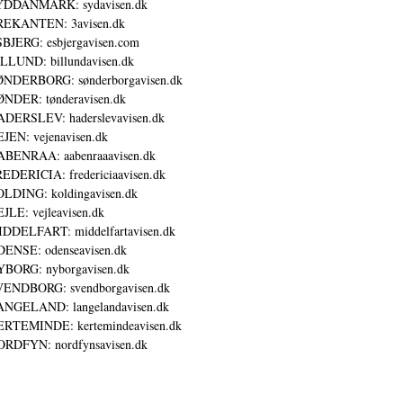
YDDANMARK: sydavisen.dk
REKANTEN: 3avisen.dk
BJERG: esbjergavisen.com
LLUND: billundavisen.dk
NDERBORG: sønderborgavisen.dk
NDER: tønderavisen.dk
DERSLEV: haderslevavisen.dk
JEN: vejenavisen.dk
BENRAA: aabenraaavisen.dk
EDERICIA: fredericiaavisen.dk
LDING: koldingavisen.dk
JLE: vejleavisen.dk
DDELFART: middelfartavisen.dk
ENSE: odenseavisen.dk
BORG: nyborgavisen.dk
ENDBORG: svendborgavisen.dk
NGELAND: langelandavisen.dk
RTEMINDE: kertemindeavisen.dk
RDFYN: nordfynsavisen.dk