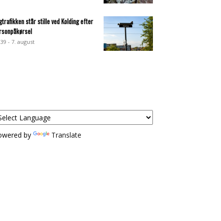
gtrafikken står stille ved Kolding efter
rsonpåkørsel
:39 - 7. august
owered by
Translate