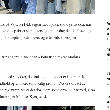
Fr
tik på Vejlevej fyldes igen med kjoler, sko og smykker, når
sv
dørene op for et stort lagersalg fra torsdag den 4. til søndag
er 
ang, konceptet gæster byen, og efter sidste besøg er
11
Bi
bi
ar rigtig travlt alle dage,« fortæller direktør Mathias
09
38
 med smykker, der trak folk til, og det er i store træk
Fr
dhold og en mere sommerlig profil. »Det er stort set det
09
 nye varer. Nu er det dog mere sommertøj, vi har med, altså
eder,« siger Mathias Kjærgaard.
De
kr
09