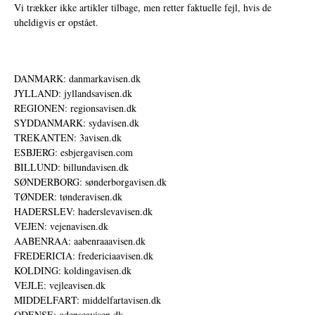
Vi trækker ikke artikler tilbage, men retter faktuelle fejl, hvis de
uheldigvis er opstået.
DANMARK: danmarkavisen.dk
JYLLAND: jyllandsavisen.dk
REGIONEN: regionsavisen.dk
SYDDANMARK: sydavisen.dk
TREKANTEN: 3avisen.dk
ESBJERG: esbjergavisen.com
BILLUND: billundavisen.dk
SØNDERBORG: sønderborgavisen.dk
TØNDER: tønderavisen.dk
HADERSLEV: haderslevavisen.dk
VEJEN: vejenavisen.dk
AABENRAA: aabenraaavisen.dk
FREDERICIA: fredericiaavisen.dk
KOLDING: koldingavisen.dk
VEJLE: vejleavisen.dk
MIDDELFART: middelfartavisen.dk
ODENSE: odenseavisen.dk