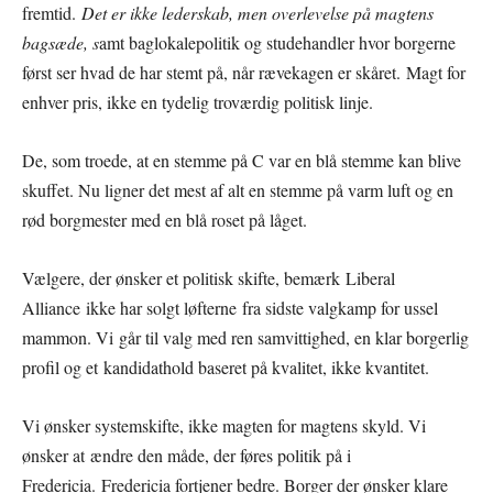
fremtid.
Det er ikke lederskab, men overlevelse på magtens
bagsæde, s
amt baglokalepolitik og studehandler hvor borgerne
først ser hvad de har stemt på, når rævekagen er skåret. Magt for
enhver pris, ikke en tydelig troværdig politisk linje.
De, som troede, at en stemme på C var en blå stemme kan blive
skuffet. Nu ligner det mest af alt en stemme på varm luft og en
rød borgmester med en blå roset på låget.
Vælgere, der ønsker et politisk skifte, bemærk Liberal
Alliance ikke har solgt løfterne fra sidste valgkamp for ussel
mammon. Vi går til valg med ren samvittighed, en klar borgerlig
profil og et kandidathold baseret på kvalitet, ikke kvantitet.
Vi ønsker systemskifte, ikke magten for magtens skyld. Vi
ønsker at ændre den måde, der føres politik på i
Fredericia. Fredericia fortjener bedre. Borger der ønsker klare