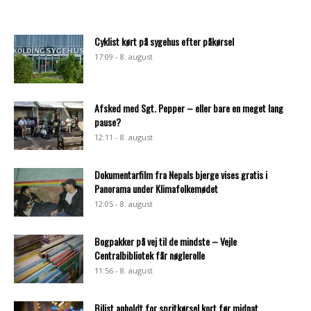
Cyklist kørt på sygehus efter påkørsel
17:09 - 8. august
Afsked med Sgt. Pepper – eller bare en meget lang
pause?
12:11 - 8. august
Dokumentarfilm fra Nepals bjerge vises gratis i
Panorama under Klimafolkemødet
12:05 - 8. august
Bogpakker på vej til de mindste – Vejle
Centralbibliotek får nøglerolle
11:56 - 8. august
Bilist anholdt for spritkørsel kort før midnat