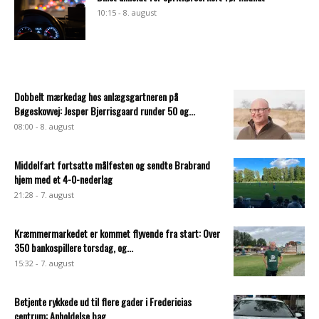
10:15 - 8. august
Dobbelt mærkedag hos anlægsgartneren på
Bøgeskovvej: Jesper Bjerrisgaard runder 50 og...
08:00 - 8. august
Middelfart fortsatte målfesten og sendte Brabrand
hjem med et 4-0-nederlag
21:28 - 7. august
Kræmmermarkedet er kommet flyvende fra start: Over
350 bankospillere torsdag, og...
15:32 - 7. august
Betjente rykkede ud til flere gader i Fredericias
centrum: Anholdelse bag...