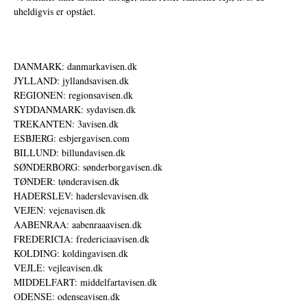
uheldigvis er opstået.
DANMARK: danmarkavisen.dk
JYLLAND: jyllandsavisen.dk
REGIONEN: regionsavisen.dk
SYDDANMARK: sydavisen.dk
TREKANTEN: 3avisen.dk
ESBJERG: esbjergavisen.com
BILLUND: billundavisen.dk
SØNDERBORG: sønderborgavisen.dk
TØNDER: tønderavisen.dk
HADERSLEV: haderslevavisen.dk
VEJEN: vejenavisen.dk
AABENRAA: aabenraaavisen.dk
FREDERICIA: fredericiaavisen.dk
KOLDING: koldingavisen.dk
VEJLE: vejleavisen.dk
MIDDELFART: middelfartavisen.dk
ODENSE: odenseavisen.dk