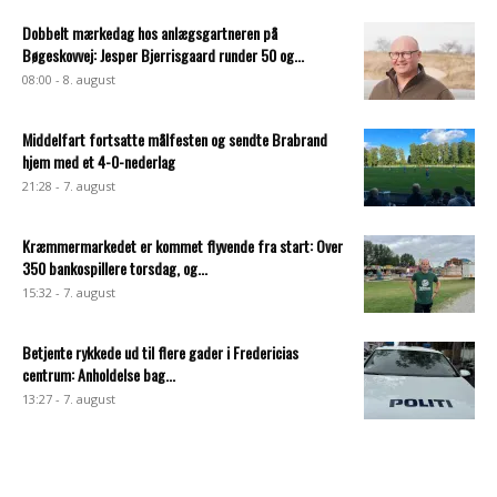
Dobbelt mærkedag hos anlægsgartneren på
Bøgeskovvej: Jesper Bjerrisgaard runder 50 og...
08:00 - 8. august
Middelfart fortsatte målfesten og sendte Brabrand
hjem med et 4-0-nederlag
21:28 - 7. august
Kræmmermarkedet er kommet flyvende fra start: Over
350 bankospillere torsdag, og...
15:32 - 7. august
Betjente rykkede ud til flere gader i Fredericias
centrum: Anholdelse bag...
13:27 - 7. august