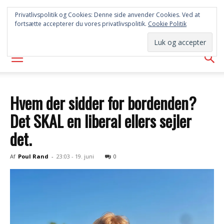
SYD
Privatlivspolitik og Cookies: Denne side anvender Cookies. Ved at
fortsætte accepterer du vores privatlivspolitik.
Cookie Politik
AVISEN
Hvem der sidder for bordenden?
Det SKAL en liberal ellers sejler
det.
Af
Poul Rand
-
23:03 - 19. juni
0