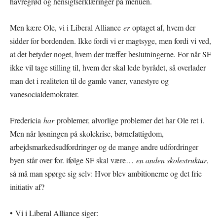
havregrød og hensigtserklæringer på menuen.
Men kære Ole, vi i Liberal Alliance
er
optaget af, hvem der
sidder for bordenden. Ikke fordi vi er magtsyge, men fordi vi ved,
at det betyder noget, hvem der træffer beslutningerne. For når SF
ikke vil tage stilling til, hvem der skal lede byrådet, så overlader
man det i realiteten til de gamle vaner, vanestyre og
vanesocialdemokrater.
Fredericia
har
problemer, alvorlige problemer det har Ole ret i.
Men når løsningen på skolekrise, børnefattigdom,
arbejdsmarkedsudfordringer og de mange andre udfordringer
byen står over for. ifølge SF skal være…
en anden skolestruktur
,
så må man spørge sig selv: Hvor blev ambitionerne og det frie
initiativ af?
• Vi i Liberal Alliance siger: